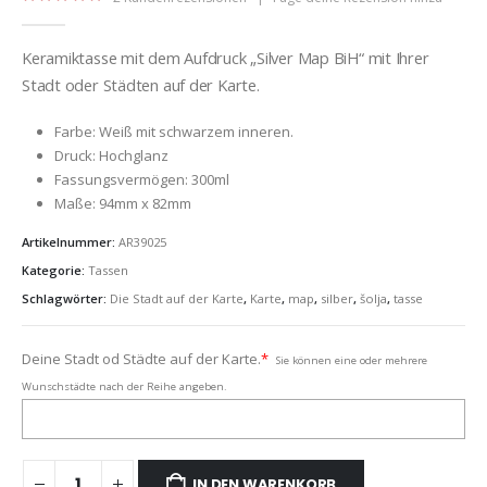
5.00
out of 5
Keramiktasse mit dem Aufdruck „Silver Map BiH“ mit Ihrer
Stadt oder Städten auf der Karte.
Farbe: Weiß mit schwarzem inneren.
Druck: Hochglanz
Fassungsvermögen: 300ml
Maße: 94mm x 82mm
Artikelnummer:
AR39025
Kategorie:
Tassen
Schlagwörter:
Die Stadt auf der Karte
,
Karte
,
map
,
silber
,
šolja
,
tasse
Deine Stadt od Städte auf der Karte.
*
Sie können eine oder mehrere
Wunschstädte nach der Reihe angeben.
IN DEN WARENKORB