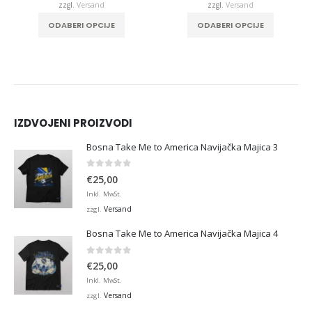
zzgl.
Versand
zzgl.
Versand
. Die Optionen können auf der Produktseite gewählt werden
ODABERI OPCIJE
ODABERI OPCIJE
IZDVOJENI PROIZVODI
Bosna Take Me to America Navijačka Majica 3
0
von 5
€
25,00
Inkl. MwSt.
Versand
zzgl.
Bosna Take Me to America Navijačka Majica 4
0
von 5
€
25,00
Inkl. MwSt.
Versand
zzgl.