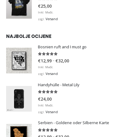
0
von 5
€
25,00
Inkl. MwSt.
Versand
zzgl.
NAJBOLJE OCIJENE
Bosnien ruft and I must go
5.00
von 5
Preisspanne:
–
€
12,99
€
32,00
€12,99
Inkl. MwSt.
bis
Versand
zzgl.
€32,00
Handyhülle - Metal Lily
5.00
von 5
€
24,00
Inkl. MwSt.
Versand
zzgl.
Serbien - Goldene oder Silberne Karte
5.00
von 5
Preisspanne:
–
€
12,99
€
32,00