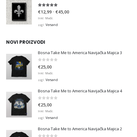
4.95
von 5
Preisspanne:
–
€
12,99
€
45,00
€12,99
Inkl. MwSt.
bis
Versand
zzgl.
€45,00
NOVI PROIZVODI
Bosna Take Me to America Navijačka Majica 3
0
von 5
€
25,00
Inkl. MwSt.
Versand
zzgl.
Bosna Take Me to America Navijačka Majica 4
0
von 5
€
25,00
Inkl. MwSt.
Versand
zzgl.
Bosna Take Me to America Navijačka Majica 2