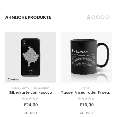
ÄHNLICHE PRODUKTE
APPLE
,
HANDYHÜLLEN
,
SAMSUNG
TASSEN
Silberkarte von Kosovo
Tasse: Friseur oder Friseurin Definition
isspanne:
0
von 5
0
von 5
€
24,00
€
16,00
,99
Inkl. MwSt.
Inkl. MwSt.
,00