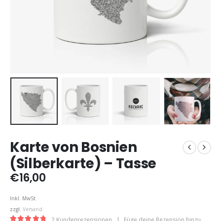
Karte von Bosnien
(Silberkarte) – Tasse
€
16,00
Inkl. MwSt.
zzgl.
Versand
2
Kundenrezensionen
|
Füge deine Rezension hinzu