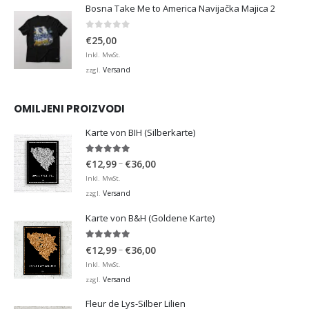
Bosna Take Me to America Navijačka Majica 2
0
von 5
€
25,00
Inkl. MwSt.
Versand
zzgl.
OMILJENI PROIZVODI
Karte von BIH (Silberkarte)
4.92
von 5
Preisspanne:
–
€
12,99
€
36,00
€12,99
Inkl. MwSt.
bis
Versand
zzgl.
€36,00
Karte von B&H (Goldene Karte)
4.98
von 5
Preisspanne:
–
€
12,99
€
36,00
€12,99
Inkl. MwSt.
bis
Versand
zzgl.
€36,00
Fleur de Lys-Silber Lilien