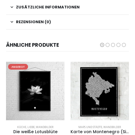
ZUSÄTZLICHE INFORMATIONEN
REZENSIONEN (0)
ÄHNLICHE PRODUKTE
ANGEBOT
KÜCHE
,
LIEBE
,
WANDBILDER
MAPS UND STÄDTE
,
WANDBILDER
Die weiße Lotusblüte
Karte von Montenegro (Silver Map)