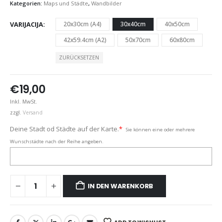
Kategorien:
Maps und Städte
,
Wandbilder
VARIJACIJA
20x30cm (A4)
30x40cm
40x50cm
42x59.4cm (A2)
50x70cm
60x80cm
ZURÜCKSETZEN
€
19,00
Inkl. MwSt.
zzgl.
Versand
Deine Stadt od Städte auf der Karte.
*
Sie können eine oder mehrere
Wunschstädte nach der Reihe angeben.
IN DEN WARENKORB
ADD TO WISHLIST