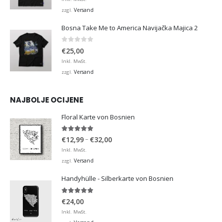
Versand
zzgl.
Bosna Take Me to America Navijačka Majica 2
0
von 5
€
25,00
Inkl. MwSt.
Versand
zzgl.
NAJBOLJE OCIJENE
Floral Karte von Bosnien
5.00
von 5
Preisspanne:
–
€
12,99
€
32,00
€12,99
Inkl. MwSt.
bis
Versand
zzgl.
€32,00
Handyhülle - Silberkarte von Bosnien
5.00
von 5
€
24,00
Inkl. MwSt.