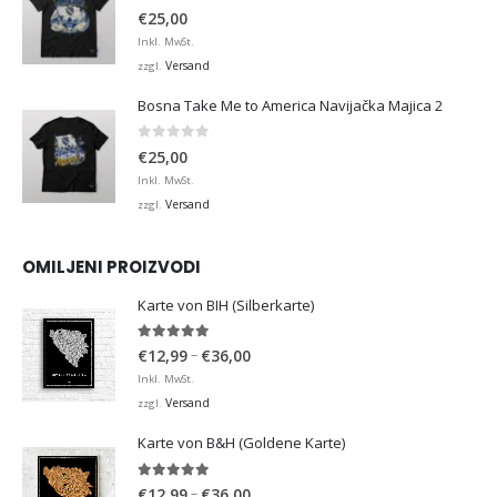
0
von 5
€
25,00
Inkl. MwSt.
Versand
zzgl.
Bosna Take Me to America Navijačka Majica 2
0
von 5
€
25,00
Inkl. MwSt.
Versand
zzgl.
OMILJENI PROIZVODI
Karte von BIH (Silberkarte)
4.92
von 5
Preisspanne:
–
€
12,99
€
36,00
€12,99
Inkl. MwSt.
bis
Versand
zzgl.
€36,00
Karte von B&H (Goldene Karte)
4.98
von 5
Preisspanne:
–
€
12,99
€
36,00