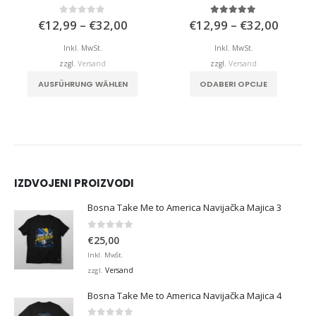
isspanne:
Preisspanne:
Preiss
0
von 5
5.00
von 5
€
12,99
–
€
32,00
€
12,99
–
€
32,00
,99
€12,99
€12,9
bis
bis
Inkl. MwSt.
Inkl. MwSt.
,00
€32,00
€32,0
zzgl.
Versand
zzgl.
Versand
duktseite gewählt werden
Dieses Produkt weist mehrere Varianten auf. Die Optionen können auf der Produktseite gewählt werden
Dieses Produkt weist mehrere Varianten auf. Die Optionen können auf der Produktseite gewählt werden
AUSFÜHRUNG WÄHLEN
ODABERI OPCIJE
IZDVOJENI PROIZVODI
Bosna Take Me to America Navijačka Majica 3
0
von 5
€
25,00
Inkl. MwSt.
Versand
zzgl.
Bosna Take Me to America Navijačka Majica 4