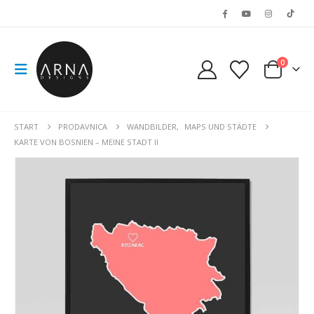
0
START
PRODAVNICA
WANDBILDER
,
MAPS UND STÄDTE
KARTE VON BOSNIEN – MEINE STADT II