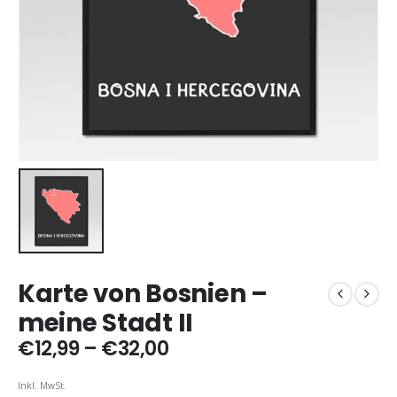
Karte von Bosnien –
meine Stadt II
Preisspanne:
€
12,99
–
€
32,00
€12,99
bis
Inkl. MwSt.