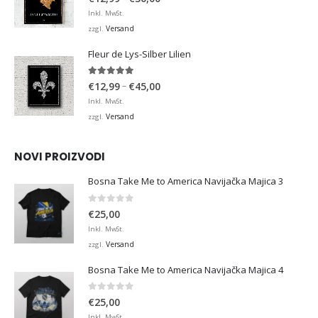
€12,99
Inkl. MwSt.
bis
Versand
zzgl.
€36,00
Fleur de Lys-Silber Lilien
4.95
von 5
Preisspanne:
–
€
12,99
€
45,00
€12,99
Inkl. MwSt.
bis
Versand
zzgl.
€45,00
NOVI PROIZVODI
Bosna Take Me to America Navijačka Majica 3
0
von 5
€
25,00
Inkl. MwSt.
Versand
zzgl.
Bosna Take Me to America Navijačka Majica 4
0
von 5
€
25,00
Inkl. MwSt.