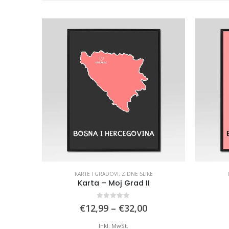
KARTE I GRADOVI
,
ZIDNE SLIKE
Karta – Moj Grad II
0
out of 5
Price
€
12,99
–
€
32,00
range:
€12,99
Inkl. MwSt.