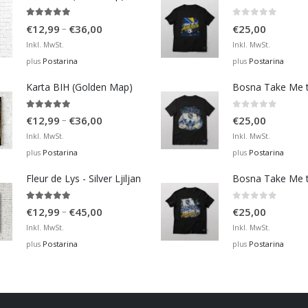
4.95
out of 5
0
out of 5
Price
–
€
12,99
€
36,00
€
25,00
range:
Inkl. MwSt.
Inkl. MwSt.
€12,99
Postarina
Postarina
plus
plus
through
Karta BIH (Golden Map)
€36,00
4.93
out of 5
0
out of 5
Price
–
€
12,99
€
36,00
€
25,00
range:
Inkl. MwSt.
Inkl. MwSt.
€12,99
Postarina
Postarina
plus
plus
through
Fleur de Lys - Silver Ljiljan
€36,00
4.88
out of 5
0
out of 5
Price
–
€
12,99
€
45,00
€
25,00
range:
Inkl. MwSt.
Inkl. MwSt.
€12,99
Postarina
Postarina
plus
plus
through
€45,00