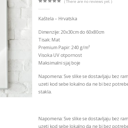
€32,00
( There are no reviews yet. )
0
out of 5
Kaštela – Hrvatska
Dimenzije: 20x30cm do 60x80cm
Tisak: Mat
Premium Papir: 240 g/m²
Visoka UV otpornost
Maksimalni sjaj boje
Napomena: Sve slike se dostavljaju bez ra
uzeti kod sebe lokalno da ne bi bez potrebe 
stakla.
Napomena: Sve slike se dostavljaju bez ra
uzeti kod sebe lokalno da ne bi bez potrebe 