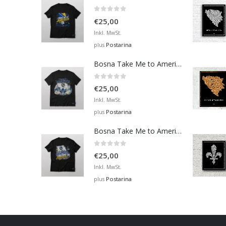
0
out of 5
€
25,00
Inkl. MwSt.
Postarina
plus
Bosna Take Me to America Navijačka Majica 4
0
out of 5
€
25,00
Inkl. MwSt.
Postarina
plus
Bosna Take Me to America Navijačka Majica 2
0
out of 5
€
25,00
Inkl. MwSt.
Postarina
plus