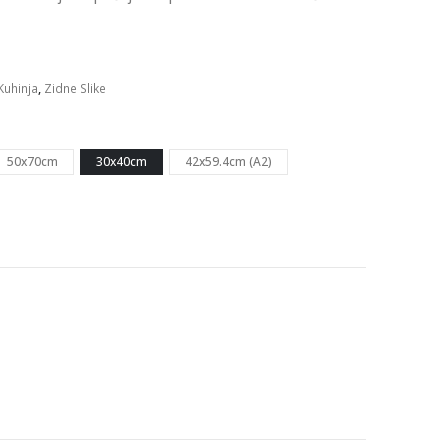
Kuhinja
,
Zidne Slike
50x70cm
30x40cm
42x59.4cm (A2)