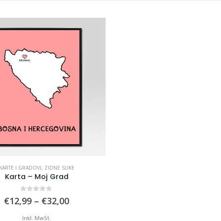
KARTE I GRADOVI
,
ZIDNE SLIKE
Karta – Moj Grad
0
out of 5
Price
€
12,99
–
€
32,00
range:
€12,99
Inkl. MwSt.