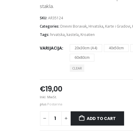
stakla.
SKU:
AR35124
Categories:
Dnevni Boravak
,
Hrvatska
,
Karte i Gradovi
,
Tags:
hrvatska
,
kastela
,
Kroatien
VARIJACIJA
20x30cm (A4)
40x50cm
60x80cm
CLEAR
€
19,00
Inkl. MwSt.
plus
Postarina
ADD TO CART