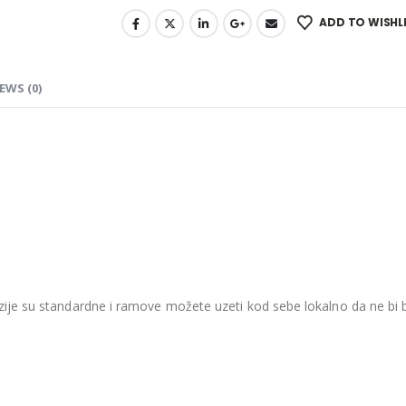
ADD TO WISHL
EWS (0)
je su standardne i ramove možete uzeti kod sebe lokalno da ne bi be