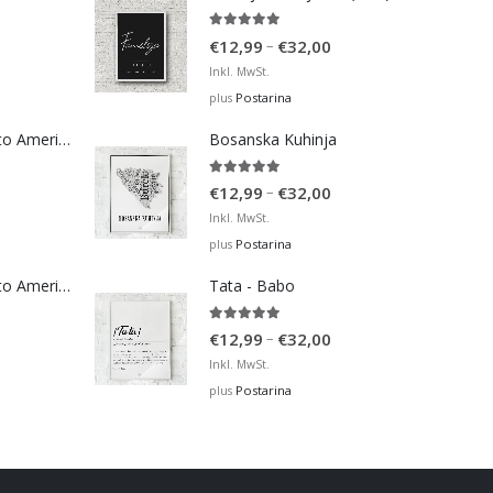
5.00
out of 5
Price
–
€
12,99
€
32,00
range:
Inkl. MwSt.
€12,99
Postarina
plus
through
Bosna Take Me to America Navijačka Majica 4
Bosanska Kuhinja
€32,00
5.00
out of 5
Price
–
€
12,99
€
32,00
range:
Inkl. MwSt.
€12,99
Postarina
plus
through
Bosna Take Me to America Navijačka Majica 2
Tata - Babo
€32,00
5.00
out of 5
Price
–
€
12,99
€
32,00
range:
Inkl. MwSt.
€12,99
Postarina
plus
through
€32,00