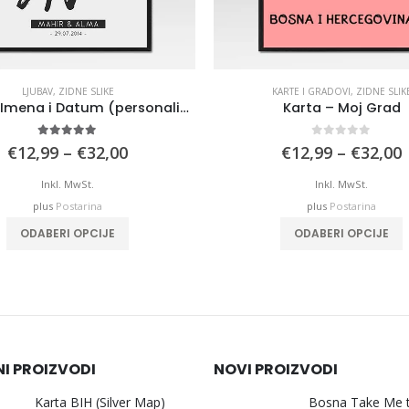
LJUBAV
,
ZIDNE SLIKE
KARTE I GRADOVI
,
ZIDNE SLIK
Ljubav – Imena i Datum (personalizirani motiv)
Karta – Moj Grad
5.00
out of 5
0
out of 5
Price
P
€
12,99
–
€
32,00
€
12,99
–
€
32,00
range:
€12,99
Inkl. MwSt.
Inkl. MwSt.
through
plus
Postarina
plus
Postarina
€32,00
This product has multiple variants. The options may be chosen on the product page
This product has mu
ODABERI OPCIJE
ODABERI OPCIJE
NI PROIZVODI
NOVI PROIZVODI
Karta BIH (Silver Map)