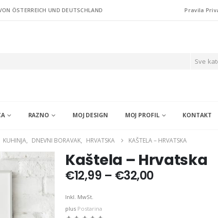
 VON ÖSTERREICH UND DEUTSCHLAND
Pravila Priv
Sve kat
CA
RAZNO
MOJ DESIGN
MOJ PROFIL
KONTAKT
,
KUHINJA
,
DNEVNI BORAVAK
,
HRVATSKA
KAŠTELA – HRVATSKA
Kaštela – Hrvatska
Price
€
12,99
–
€
32,00
range:
€12,99
Inkl. MwSt.
through
plus
Postarina