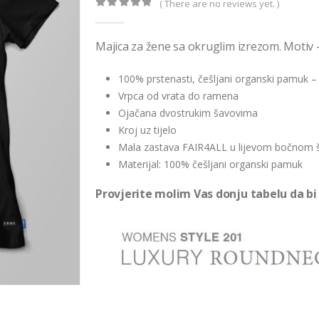
( There are no reviews yet. )
0
out of 5
Majica za žene sa okruglim izrezom. Motiv
100% prstenasti, češljani organski pamuk –
Vrpca od vrata do ramena
Ojačana dvostrukim šavovima
Kroj uz tijelo
Mala zastava FAIR4ALL u lijevom bočnom 
Materijal: 100% češljani organski pamuk
Provjerite molim Vas donju tabelu da bi 