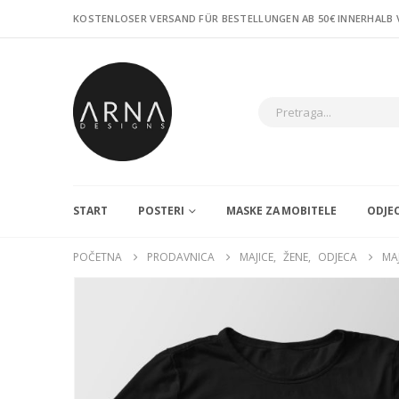
KOSTENLOSER VERSAND FÜR BESTELLUNGEN AB 50€ INNERHALB
START
POSTERI
MASKE ZA MOBITELE
ODJE
POČETNA
PRODAVNICA
MAJICE
,
ŽENE
,
ODJECA
MA