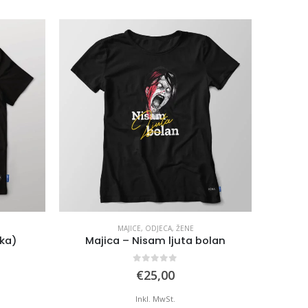
ENE
MAJICE
,
ODJECA
,
ŽENE
ta bolan
Majica – Ljiljan Bosanka
 5
2.00
out of 5
€
25,00
Inkl. MwSt.