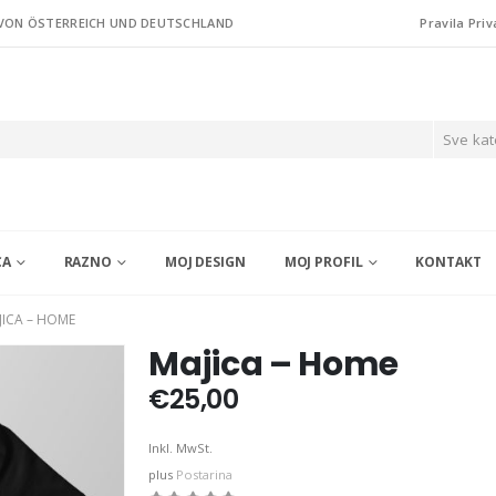
 VON ÖSTERREICH UND DEUTSCHLAND
Pravila Priv
Sve kat
CA
RAZNO
MOJ DESIGN
MOJ PROFIL
KONTAKT
JICA – HOME
Majica – Home
€
25,00
Inkl. MwSt.
plus
Postarina