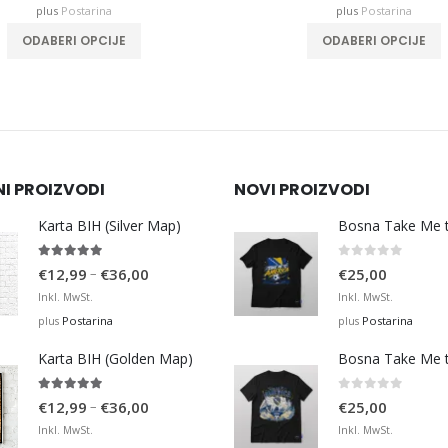
plus
Postarina
plus
Postarina
This product has multiple variants. The options may be chosen on the product page
ODABERI OPCIJE
ODABERI OPCI
NI PROIZVODI
NOVI PROIZVODI
Karta BIH (Silver Map)
4.95
out of 5
0
out of 5
Price
–
€
12,99
€
36,00
€
25,00
range:
Inkl. MwSt.
Inkl. MwSt.
€12,99
Postarina
Postarina
plus
plus
through
Karta BIH (Golden Map)
€36,00
4.93
out of 5
0
out of 5
Price
–
€
12,99
€
36,00
€
25,00
range:
Inkl. MwSt.
Inkl. MwSt.