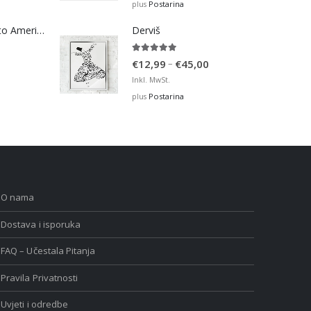
Postarina
plus
Bosna Take Me to America Navijačka Majica 2
Derviš
5.00
out of 5
Price
–
€
12,99
€
45,00
range:
Inkl. MwSt.
€12,99
Postarina
plus
through
€45,00
O nama
Dostava i isporuka
FAQ – Učestala Pitanja
Pravila Privatnosti
Uvjeti i odredbe