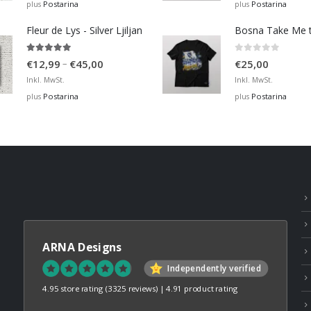
€12,99
Postarina
Postarina
plus
plus
through
Fleur de Lys - Silver Ljiljan
€36,00
4.88
out of 5
0
out of 5
Price
–
€
12,99
€
45,00
€
25,00
range:
Inkl. MwSt.
Inkl. MwSt.
€12,99
Postarina
Postarina
plus
plus
through
€45,00
ARNA Designs
Independently verified
4.95 store rating
(3325 reviews)
|
4.91 product rating