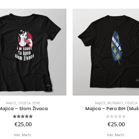
MAJICE
,
MUŠKARCI
,
ODJECA
MAJICE
,
ODJECA
,
Ž
Majica – Pero BiH (Muška)
Majica – Nisam lju
0
out of 5
0
out of
€
25,00
€
25,00
Inkl. MwSt.
Inkl. MwSt.