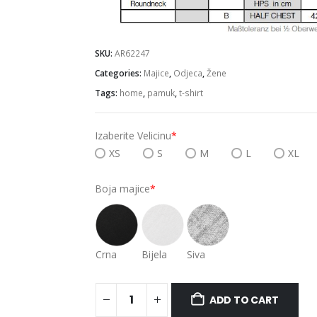
SKU:
AR62247
Categories:
Majice
,
Odjeca
,
Žene
Tags:
home
,
pamuk
,
t-shirt
Izaberite Velicinu
*
XS
S
M
L
XL
Boja majice
*
Crna
Bijela
Siva
ADD TO CART