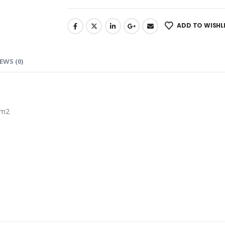
ADD TO WISHL
EWS (0)
 m2