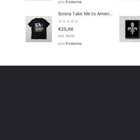
Postarina
plus
Bosna Take Me to America Navijačka Majica 2
0
out of 5
€
25,00
Inkl. MwSt.
Postarina
plus