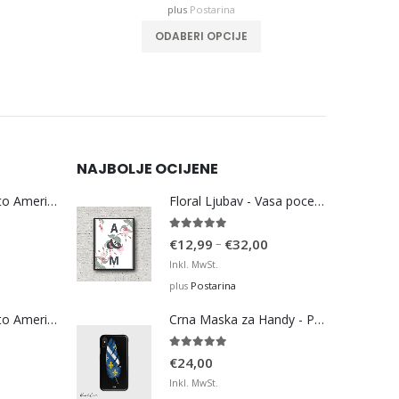
plus
Postarina
This product has multiple variants. The options may be chosen on the product page
This product has multiple variants. The options may be chosen on the product page
JE
ODABERI OPCIJE
NAJBOLJE OCIJENE
Bosna Take Me to America Navijačka Majica 3
Floral Ljubav - Vasa pocetna slova
5.00
out of 5
Price
–
€
12,99
€
32,00
range:
Inkl. MwSt.
€12,99
Postarina
plus
through
Bosna Take Me to America Navijačka Majica 4
Crna Maska za Handy - Pero BiH
€32,00
5.00
out of 5
€
24,00
Inkl. MwSt.