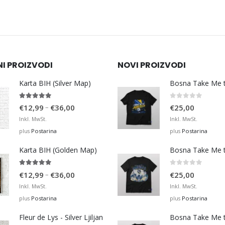
NI PROIZVODI
NOVI PROIZVODI
Karta BIH (Silver Map)
4.95
out of 5
0
out of 5
Price
–
€
12,99
€
36,00
€
25,00
range:
Inkl. MwSt.
Inkl. MwSt.
€12,99
Postarina
Postarina
plus
plus
through
Karta BIH (Golden Map)
€36,00
4.93
out of 5
0
out of 5
Price
–
€
12,99
€
36,00
€
25,00
range:
Inkl. MwSt.
Inkl. MwSt.
€12,99
Postarina
Postarina
plus
plus
through
Fleur de Lys - Silver Ljiljan
€36,00