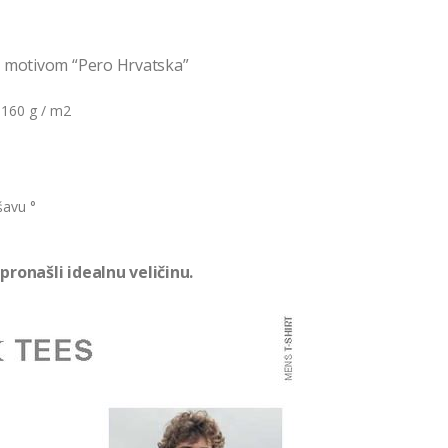
a motivom “Pero Hrvatska”
 160 g / m2
šavu °
pronašli idealnu veličinu.