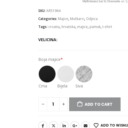
SKU:
AR51964
Categories:
Majice
,
Muškarci
,
Odjeca
Tags:
croatia
,
hrvatska
,
majice
,
pamuk
,
t-shirt
VELICINA
Boja majice
*
Crna
Bijela
Siva
ADD TO CART
ADD TO WISHL