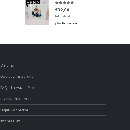
5.00
out of 5
€
32,00
Inkl. MwSt.
Postarina
plus
O nama
Dostava i isporuka
FAQ – Učestala Pitanja
Pravila Privatnosti
Uvjeti i odredbe
Impressum