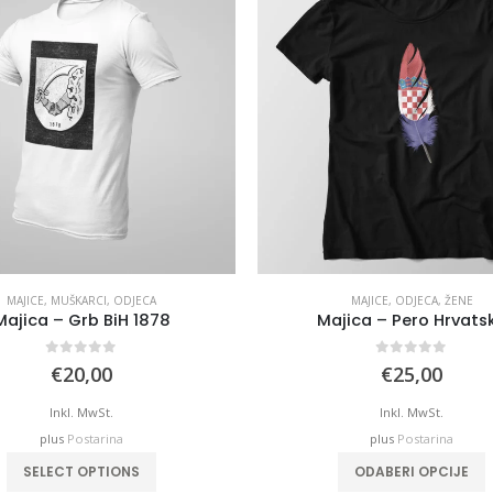
MAJICE
,
MUŠKARCI
,
ODJECA
MAJICE
,
ODJECA
,
ŽENE
Majica – Grb BiH 1878
Majica – Pero Hrvats
0
out of 5
0
out of 5
€
20,00
€
25,00
Inkl. MwSt.
Inkl. MwSt.
plus
Postarina
plus
Postarina
This product has multiple variants. The options may be chosen on the product page
This product has mu
SELECT OPTIONS
ODABERI OPCIJE