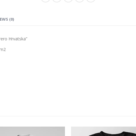
EWS (0)
ero Hrvatska”
 m2