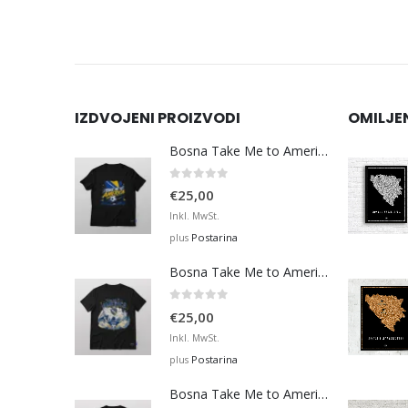
IZDVOJENI PROIZVODI
OMILJE
Bosna Take Me to America Navijačka Majica 3
0
out of 5
€
25,00
Inkl. MwSt.
Postarina
plus
Bosna Take Me to America Navijačka Majica 4
0
out of 5
€
25,00
Inkl. MwSt.
Postarina
plus
Bosna Take Me to America Navijačka Majica 2