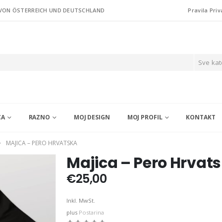
 VON ÖSTERREICH UND DEUTSCHLAND
Pravila Priv
Sve kat
CA
RAZNO
MOJ DESIGN
MOJ PROFIL
KONTAKT
MAJICA – PERO HRVATSKA
Majica – Pero Hrvat
€
25,00
Inkl. MwSt.
plus
Postarina