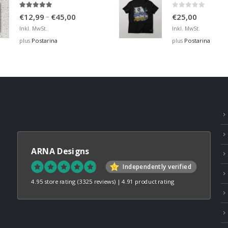
4.88
out of 5
0
out of 5
Price
–
€
12,99
€
45,00
€
25,00
range:
Inkl. MwSt.
Inkl. MwSt.
€12,99
Postarina
Postarina
plus
plus
through
€45,00
ARNA Designs
Independently verified
4.95 store rating
(3325 reviews)
|
4.91 product rating