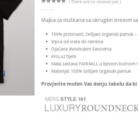
( There are no reviews yet. )
0
out of 5
Majica za muškarce sa okruglim izrezom s
100% prstenasti, češljani organski pamuk –
Vrpca od vrata do ramena
Ojačana dvostrukim šavovima
Kroj uz tijelo
Mala zastava FAIR4ALL u lijevom bočnom 
Materijal: 100% češljani organski pamuk
Provjerite molim Vas donju tabelu da bi 