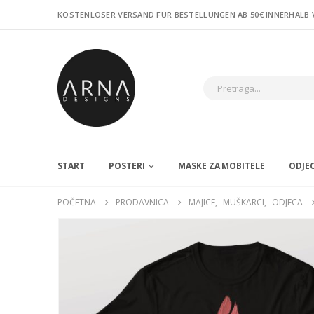
KOSTENLOSER VERSAND FÜR BESTELLUNGEN AB 50€ INNERHALB
START
POSTERI
MASKE ZA MOBITELE
ODJE
POČETNA
PRODAVNICA
MAJICE
,
MUŠKARCI
,
ODJECA