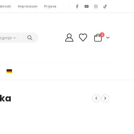
atnosti
Impressum
Prijava
0
egorije
ska