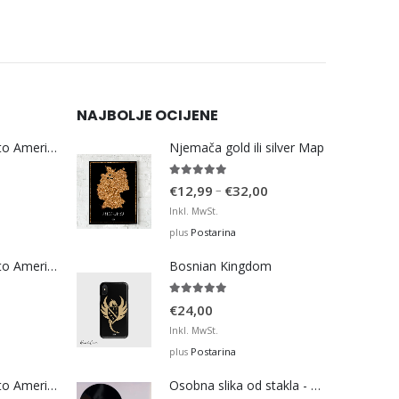
NAJBOLJE OCIJENE
Bosna Take Me to America Navijačka Majica 3
Njemača gold ili silver Map
5.00
out of 5
Price
–
€
12,99
€
32,00
range:
Inkl. MwSt.
€12,99
Postarina
plus
through
Bosna Take Me to America Navijačka Majica 4
Bosnian Kingdom
€32,00
5.00
out of 5
€
24,00
Inkl. MwSt.
Postarina
plus
Bosna Take Me to America Navijačka Majica 2
Osobna slika od stakla - Pejzaž