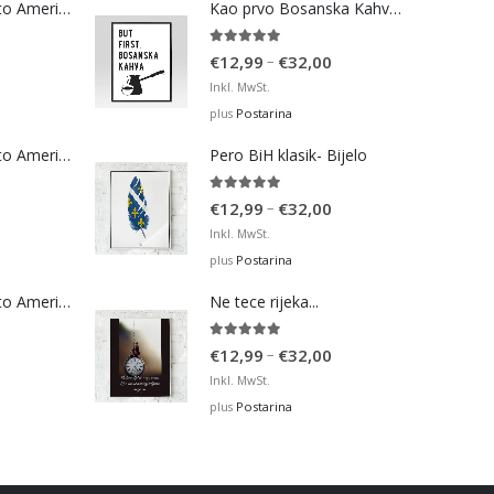
Bosna Take Me to America Navijačka Majica 3
Kao prvo Bosanska Kahva (bijela)
5.00
out of 5
Price
–
€
12,99
€
32,00
range:
Inkl. MwSt.
€12,99
Postarina
plus
through
Bosna Take Me to America Navijačka Majica 4
Pero BiH klasik- Bijelo
€32,00
5.00
out of 5
Price
–
€
12,99
€
32,00
range:
Inkl. MwSt.
€12,99
Postarina
plus
through
Bosna Take Me to America Navijačka Majica 2
Ne tece rijeka...
€32,00
5.00
out of 5
Price
–
€
12,99
€
32,00
range:
Inkl. MwSt.
€12,99
Postarina
plus
through
€32,00