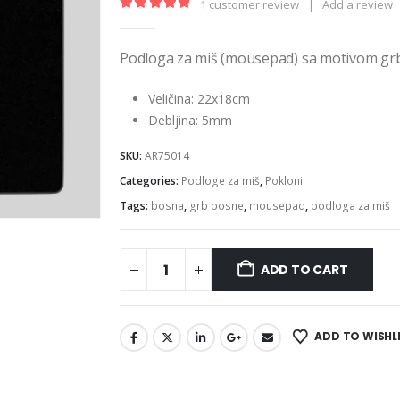
1
customer review
|
Add a review
5.00
out of 5
Podloga za miš (mousepad) sa motivom grb
Veličina: 22x18cm
Debljina: 5mm
SKU:
AR75014
Categories:
Podloge za miš
,
Pokloni
Tags:
bosna
,
grb bosne
,
mousepad
,
podloga za miš
ADD TO CART
ADD TO WISHL