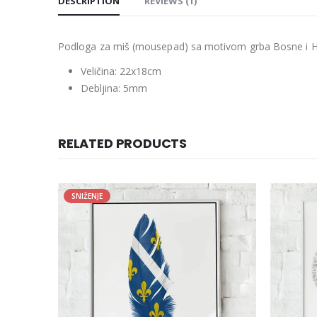
DESCRIPTION
REVIEWS (1)
Podloga za miš (mousepad) sa motivom grba Bosne i H
Veličina: 22x18cm
Debljina: 5mm
RELATED PRODUCTS
SNIŽENJE