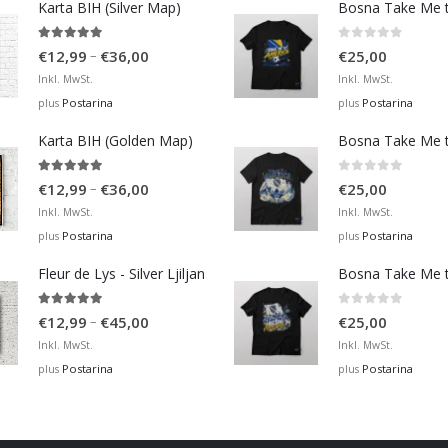
Karta BIH (Silver Map)
4.95
out of 5
0
out of 5
Price
–
€
12,99
€
36,00
€
25,00
range:
Inkl. MwSt.
Inkl. MwSt.
€12,99
Postarina
Postarina
plus
plus
through
Karta BIH (Golden Map)
€36,00
4.93
out of 5
0
out of 5
Price
–
€
12,99
€
36,00
€
25,00
range:
Inkl. MwSt.
Inkl. MwSt.
€12,99
Postarina
Postarina
plus
plus
through
Fleur de Lys - Silver Ljiljan
€36,00
4.88
out of 5
0
out of 5
Price
–
€
12,99
€
45,00
€
25,00
range:
Inkl. MwSt.
Inkl. MwSt.
€12,99
Postarina
Postarina
plus
plus
through
€45,00