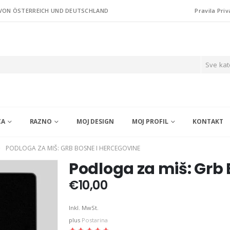
 VON ÖSTERREICH UND DEUTSCHLAND
Pravila Priv
Sve kat
CA
RAZNO
MOJ DESIGN
MOJ PROFIL
KONTAKT
PODLOGA ZA MIŠ: GRB BOSNE I HERCEGOVINE
Podloga za miš: Grb 
€
10,00
Inkl. MwSt.
plus
Postarina