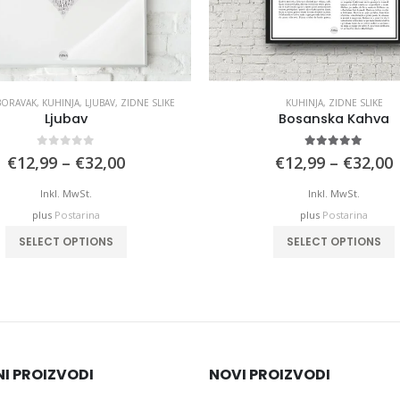
BORAVAK
,
KUHINJA
,
LJUBAV
,
ZIDNE SLIKE
KUHINJA
,
ZIDNE SLIKE
Ljubav
Bosanska Kahva
0
out of 5
5.00
out of 5
Price
P
€
12,99
–
€
32,00
€
12,99
–
€
32,00
range:
€12,99
Inkl. MwSt.
Inkl. MwSt.
through
plus
Postarina
plus
Postarina
€32,00
This product has multiple variants. The options may be chosen on the product page
This product has
SELECT OPTIONS
SELECT OPTIONS
NI PROIZVODI
NOVI PROIZVODI