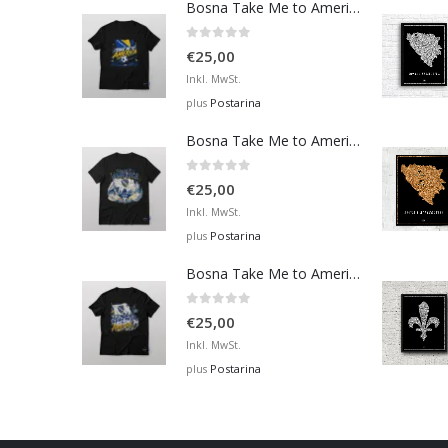
Bosna Take Me to America Navijačka Majica 3
0
out of 5
€
25,00
Inkl. MwSt.
Postarina
plus
Bosna Take Me to America Navijačka Majica 4
0
out of 5
€
25,00
Inkl. MwSt.
Postarina
plus
Bosna Take Me to America Navijačka Majica 2
0
out of 5
€
25,00
Inkl. MwSt.
Postarina
plus