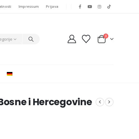
atnosti
Impressum
Prijava
0
egorije
Bosne i Hercegovine