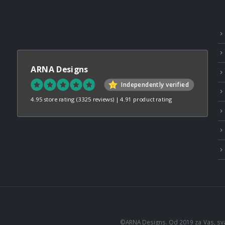
ARNA Designs
Independently verified
4.95 store rating
(3325 reviews)
|
4.91 product rating
©ARNA Designs. Od 2019 za Vas, sv