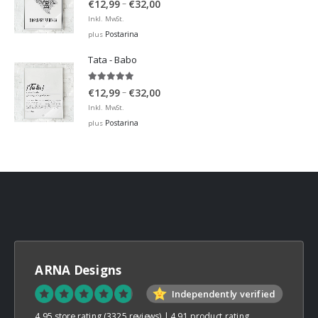
Price
–
€
12,99
€
32,00
range:
Inkl. MwSt.
€12,99
Postarina
plus
through
Tata - Babo
€32,00
5.00
out of 5
Price
–
€
12,99
€
32,00
range:
Inkl. MwSt.
€12,99
Postarina
plus
through
€32,00
ARNA Designs
Independently verified
4.95 store rating
(3325 reviews)
|
4.91 product rating