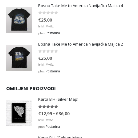
Bosna Take Me to America Navijačka Majica 4
0
out of 5
€
25,00
Inkl. MwSt.
Postarina
plus
Bosna Take Me to America Navijačka Majica 2
0
out of 5
€
25,00
Inkl. MwSt.
Postarina
plus
OMILJENI PROIZVODI
Karta BIH (Silver Map)
4.95
out of 5
Price
–
€
12,99
€
36,00
range:
Inkl. MwSt.
€12,99
Postarina
plus
through
Karta BIH (Golden Map)