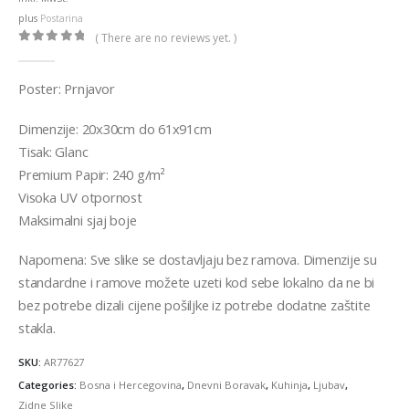
through
plus
Postarina
€36,00
( There are no reviews yet. )
0
out of 5
Poster: Prnjavor
Dimenzije: 20x30cm do 61x91cm
Tisak: Glanc
Premium Papir: 240 g/m²
Visoka UV otpornost
Maksimalni sjaj boje
Napomena: Sve slike se dostavljaju bez ramova. Dimenzije su
standardne i ramove možete uzeti kod sebe lokalno da ne bi
bez potrebe dizali cijene pošiljke iz potrebe dodatne zaštite
stakla.
SKU:
AR77627
Categories:
Bosna i Hercegovina
,
Dnevni Boravak
,
Kuhinja
,
Ljubav
,
Zidne Slike