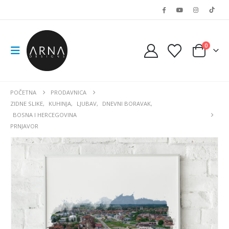
0
POČETNA
PRODAVNICA
ZIDNE SLIKE
,
KUHINJA
,
LJUBAV
,
DNEVNI BORAVAK
,
BOSNA I HERCEGOVINA
PRNJAVOR