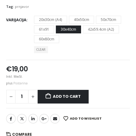
Tag:
prnjavor
VARIJACIJA
20x30cm (A4)
40x50cm
50x70cm
61x91
30x40cm
42x59.4cm (A2)
60x80cm
CLEAR
€
19,00
Inkl. MwSt.
plus
Postarina
ADD TO CART
ADD TO WISHLIST
COMPARE