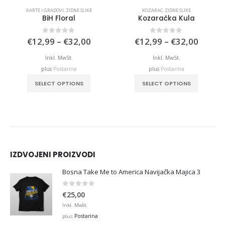
KARTE I GRADOVI
,
ZIDNE SLIKE
KOZARAC
,
ZIDNE SLIKE
BiH Floral
Kozaračka Kula
e
Price
Price
0
out of 5
0
out of 5
€
12,99
–
€
32,00
€
12,99
–
€
32,00
e:
range:
range:
,99
€12,99
€12,9
Inkl. MwSt.
Inkl. MwSt.
ough
through
throu
plus
Postarina
plus
Postarina
,00
€32,00
€32,0
This product has multiple variants. The options may be chosen on the product page
This product has multiple variants. The options may be chosen on the product page
SELECT OPTIONS
SELECT OPTIONS
IZDVOJENI PROIZVODI
Bosna Take Me to America Navijačka Majica 3
0
out of 5
€
25,00
Inkl. MwSt.
Postarina
plus