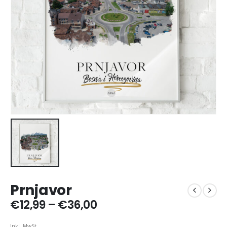
Prnjavor
Price
€
12,99
–
€
36,00
range:
€12,99
Inkl. MwSt.