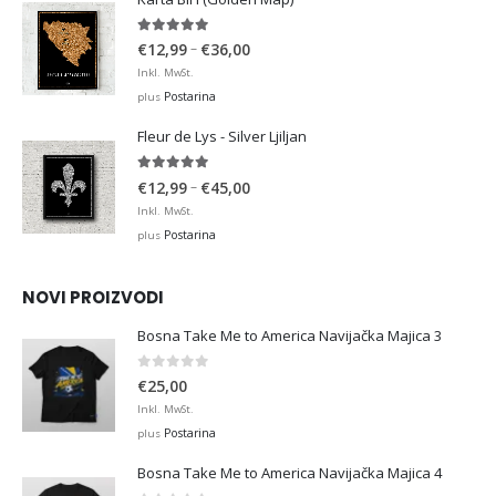
€36,00
4.93
out of 5
Price
–
€
12,99
€
36,00
range:
Inkl. MwSt.
€12,99
Postarina
plus
through
Fleur de Lys - Silver Ljiljan
€36,00
4.88
out of 5
Price
–
€
12,99
€
45,00
range:
Inkl. MwSt.
€12,99
Postarina
plus
through
€45,00
NOVI PROIZVODI
Bosna Take Me to America Navijačka Majica 3
0
out of 5
€
25,00
Inkl. MwSt.
Postarina
plus
Bosna Take Me to America Navijačka Majica 4