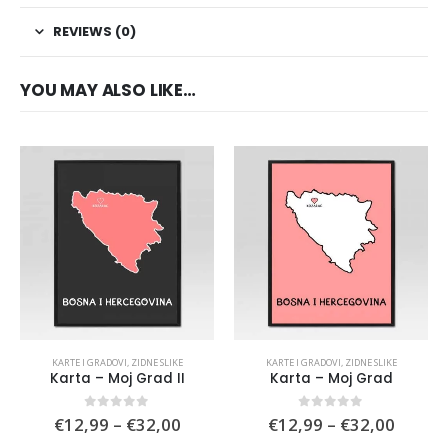
REVIEWS (0)
YOU MAY ALSO LIKE…
KARTE I GRADOVI
,
ZIDNE SLIKE
KARTE I GRADOVI
,
ZIDNE SLIKE
Karta – Moj Grad II
Karta – Moj Grad
Price
Price
0
out of 5
0
out of 5
€
12,99
–
€
32,00
€
12,99
–
€
32,00
range:
range: