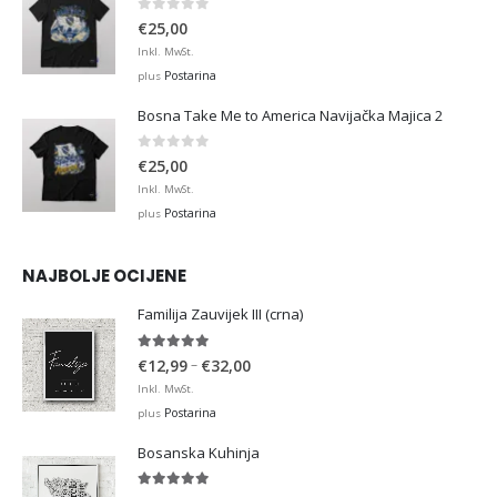
0
out of 5
€
25,00
Inkl. MwSt.
Postarina
plus
Bosna Take Me to America Navijačka Majica 2
0
out of 5
€
25,00
Inkl. MwSt.
Postarina
plus
NAJBOLJE OCIJENE
Familija Zauvijek III (crna)
5.00
out of 5
Price
–
€
12,99
€
32,00
range:
Inkl. MwSt.
€12,99
Postarina
plus
through
Bosanska Kuhinja
€32,00
5.00
out of 5