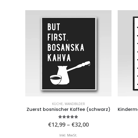
KÜCHE
,
WANDBILDER
um
Zuerst bosnischer Kaffee (schwarz)
5.00
von 5
reisspanne:
Preisspanne:
€
12,99
–
€
32,00
12,99
€12,99
is
bis
Inkl. MwSt.