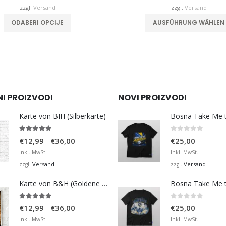
€32,00
zzgl.
Versand
zzgl.
Versand
Dieses Produkt weist mehrere Varianten auf. Die Optionen können auf der Produktseite gewählt werden
ODABERI OPCIJE
AUSFÜHRUNG WÄHLEN
NI PROIZVODI
NOVI PROIZVODI
Karte von BIH (Silberkarte)
4.92
von 5
0
von 5
Preisspanne:
–
€
12,99
€
36,00
€
25,00
€12,99
Inkl. MwSt.
Inkl. MwSt.
bis
Versand
Versand
zzgl.
zzgl.
€36,00
Karte von B&H (Goldene Karte)
4.98
von 5
0
von 5
Preisspanne:
–
€
12,99
€
36,00
€
25,00
€12,99
Inkl. MwSt.
Inkl. MwSt.