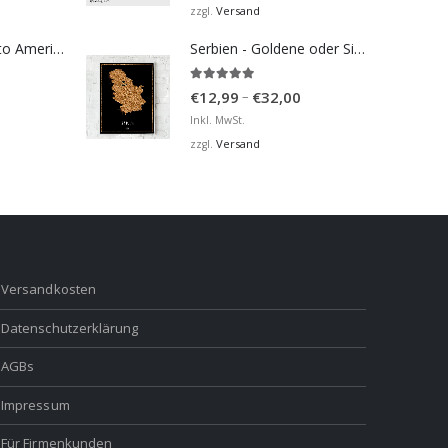
Versand
zzgl.
Bosna Take Me to America Navijačka Majica 2
Serbien - Goldene oder Silberne Karte
5.00
von 5
Preisspanne:
–
€
12,99
€
32,00
€12,99
Inkl. MwSt.
bis
Versand
zzgl.
€32,00
Versandkosten
Datenschutzerklärung
AGBs
Impressum
Für Firmenkunden