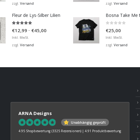
bis
Versand
Versand
zzgl.
zzgl.
€36,00
Fleur de Lys-Silber Lilien
4.95
von 5
0
von 5
Preisspanne:
–
€
12,99
€
45,00
€
25,00
€12,99
Inkl. MwSt.
Inkl. MwSt.
bis
Versand
Versand
zzgl.
zzgl.
€45,00
ARNA Designs
Unabhängig geprüft
4.95 Shopbewertung
(3325 Rezensionen)
|
4.91 Produktbewertung