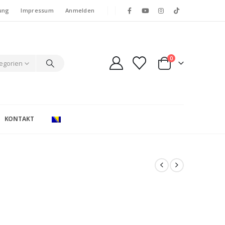
ung
Impressum
Anmelden
0
tegorien
KONTAKT
e: