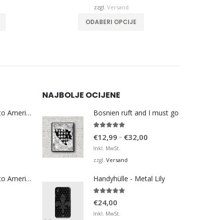
€32,00
€32,00
zzgl.
Versand
Dieses Produkt weist mehrere Varianten auf. Die Optionen können auf der Produktseite gewählt werden
Dieses Produkt weist mehrere Varianten auf. Die Optionen können auf der Produktseite gewählt werden
ODABERI OPCIJE
NAJBOLJE OCIJENE
Bosna Take Me to America Navijačka Majica 3
Bosnien ruft and I must go
5.00
von 5
Preisspanne:
–
€
12,99
€
32,00
€12,99
Inkl. MwSt.
bis
Versand
zzgl.
€32,00
Bosna Take Me to America Navijačka Majica 4
Handyhülle - Metal Lily
5.00
von 5
€
24,00
Inkl. MwSt.