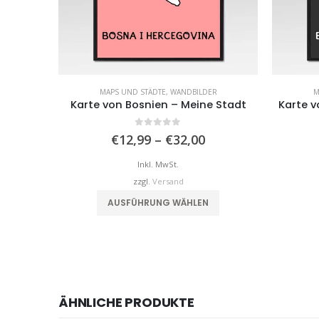
MAPS UND STÄDTE
,
WANDBILDER
M
Karte von Bosnien – Meine Stadt
Karte v
0
von 5
Preisspanne:
€
12,99
–
€
32,00
€12,99
bis
Inkl. MwSt.
€32,00
zzgl.
Versand
Dieses Produkt weist mehrere Varianten auf. Die Optionen können auf der Produktseite gewählt werden
AUSFÜHRUNG WÄHLEN
ÄHNLICHE PRODUKTE