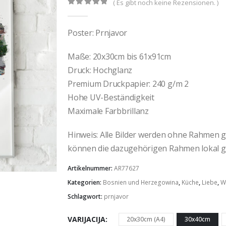
( Es gibt noch keine Rezensionen. )
0
out of 5
Poster: Prnjavor
Maße: 20x30cm bis 61x91cm
Druck: Hochglanz
Premium Druckpapier: 240 g/m 2
Hohe UV-Beständigkeit
Maximale Farbbrillanz
Hinweis: Alle Bilder werden ohne Rahmen gel
können die dazugehörigen Rahmen lokal g
Artikelnummer:
AR77627
Kategorien:
Bosnien und Herzegowina
,
Küche
,
Liebe
,
W
Schlagwort:
prnjavor
VARIJACIJA
20x30cm (A4)
30x40cm