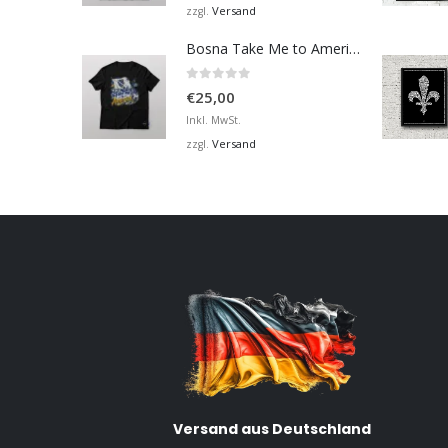
Versand
zzgl.
Bosna Take Me to America Navijačka Majica 2
0
von 5
€
25,00
Inkl. MwSt.
Versand
zzgl.
Versand aus Deutschland