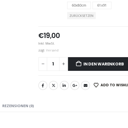
60x80cm
61x91
ZURÜCKSETZEN
€
19,00
Inkl. MwSt.
zzgl.
Versand
IN DEN WARENKORB
ADD TO WISHL
REZENSIONEN (0)