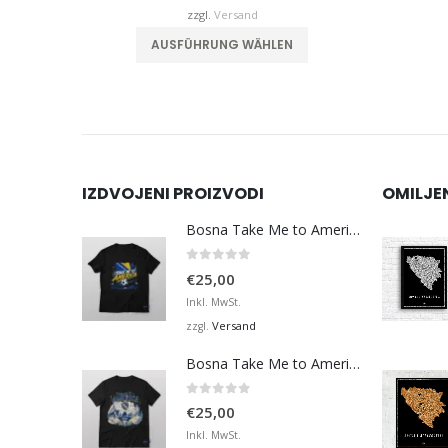
32,00
€32,00
zzgl.
Versand
hrere Varianten auf. Die Optionen können auf der Produktseite gewählt werden
Dieses Produkt weist mehrere Varianten auf. Die Optionen können auf der Produktseite gewählt werden
AUSFÜHRUNG WÄHLEN
IZDVOJENI PROIZVODI
OMILJE
Bosna Take Me to America Navijačka Majica 3
0
von 5
€
25,00
Inkl. MwSt.
Versand
zzgl.
Bosna Take Me to America Navijačka Majica 4
0
von 5
€
25,00
Inkl. MwSt.