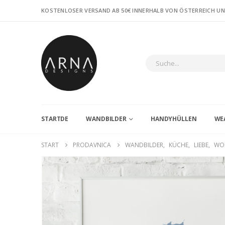
KOSTENLOSER VERSAND AB 50€ INNERHALB VON ÖSTERREICH U
STARTDE
WANDBILDER
HANDYHÜLLEN
WE
START
PRODAVNICA
WANDBILDER
,
KÜCHE
,
LIEBE
,
WO