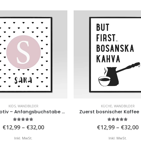
KIDS
,
WANDBILDER
KÜCHE
,
WANDBILDER
Kindermotiv – Anfangsbuchstabe und Name
Zuerst bosnischer Kaffee
5.00
von 5
5.00
von 5
Preisspanne:
€
12,99
–
€
32,00
€
12,99
–
€
32,00
€12,99
bis
b
Inkl. MwSt.
Inkl. MwSt.