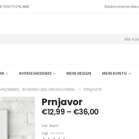
ND DEUTSCHLAND
Datenschutzerklär
Alle Ka
AR
#VERSCHIEDENES
MEIN DESIGN
MEIN KONTO
HNZIMMER
,
BOSNIEN UND HERZEGOWINA
PRNJAVOR
Prnjavor
Preisspann
€
12,99
–
€
36,00
€12,99
bis
Inkl. MwSt.
€36,00
zzgl.
Versand