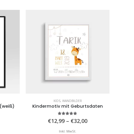
KIDS
,
WANDBILDER
 (weiß)
Kindermotiv mit Geburtsdaten
5.00
von 5
Preisspanne:
Preisspanne:
€
12,99
–
€
32,00
€12,99
€12,99
is
bis
Inkl. MwSt.