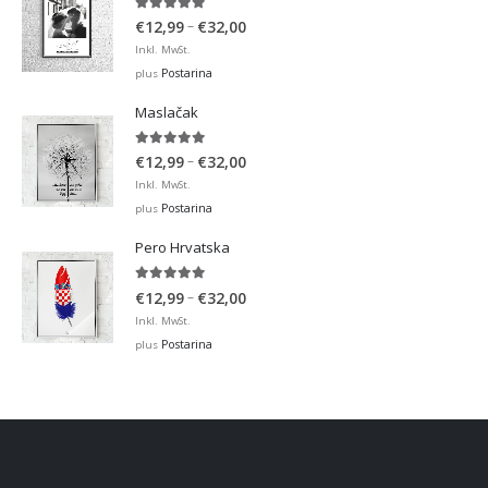
5.00
out of 5
Price
–
€
12,99
€
32,00
range:
Inkl. MwSt.
€12,99
Postarina
plus
through
Maslačak
€32,00
5.00
out of 5
Price
–
€
12,99
€
32,00
range:
Inkl. MwSt.
€12,99
Postarina
plus
through
Pero Hrvatska
€32,00
5.00
out of 5
Price
–
€
12,99
€
32,00
range:
Inkl. MwSt.
€12,99
Postarina
plus
through
€32,00