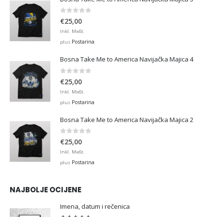
0
out of 5
€
25,00
Inkl. MwSt.
Postarina
plus
Bosna Take Me to America Navijačka Majica 4
0
out of 5
€
25,00
Inkl. MwSt.
Postarina
plus
Bosna Take Me to America Navijačka Majica 2
0
out of 5
€
25,00
Inkl. MwSt.
Postarina
plus
NAJBOLJE OCIJENE
Imena, datum i rečenica