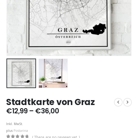
Stadtkarte von Graz
Price
€
12,99
–
€
36,00
range:
€12,99
Inkl. MwSt.
through
plus
Postarina
€36,00
( There are no reviews yet. )