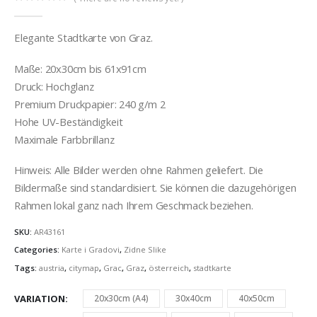
0
out of 5
Elegante Stadtkarte von Graz.
Maße: 20x30cm bis 61x91cm
Druck: Hochglanz
Premium Druckpapier: 240 g/m 2
Hohe UV-Beständigkeit
Maximale Farbbrillanz
Hinweis: Alle Bilder werden ohne Rahmen geliefert. Die
Bildermaße sind standardisiert. Sie können die dazugehörigen
Rahmen lokal ganz nach Ihrem Geschmack beziehen.
SKU:
AR43161
Categories:
Karte i Gradovi
,
Zidne Slike
Tags:
austria
,
citymap
,
Grac
,
Graz
,
österreich
,
stadtkarte
VARIATION
20x30cm (A4)
30x40cm
40x50cm