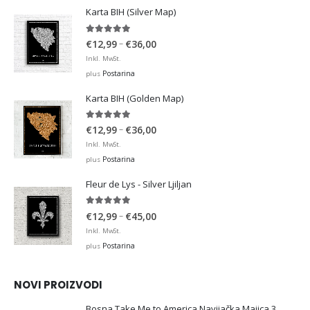
Karta BIH (Silver Map)
4.95
out of 5
Price
–
€
12,99
€
36,00
range:
Inkl. MwSt.
€12,99
Postarina
plus
through
Karta BIH (Golden Map)
€36,00
4.93
out of 5
Price
–
€
12,99
€
36,00
range:
Inkl. MwSt.
€12,99
Postarina
plus
through
Fleur de Lys - Silver Ljiljan
€36,00
4.88
out of 5
Price
–
€
12,99
€
45,00
range:
Inkl. MwSt.
€12,99
Postarina
plus
through
€45,00
NOVI PROIZVODI
Bosna Take Me to America Navijačka Majica 3