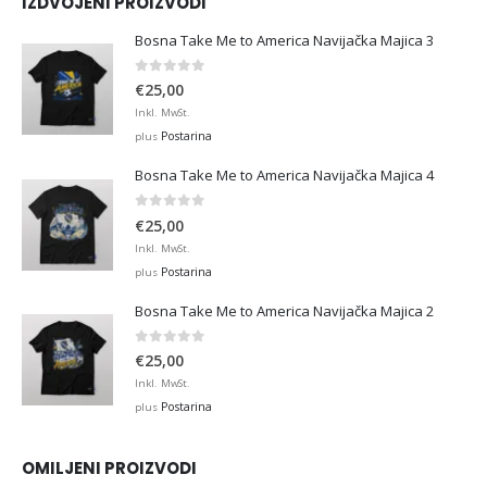
IZDVOJENI PROIZVODI
Bosna Take Me to America Navijačka Majica 3
0
out of 5
€
25,00
Inkl. MwSt.
Postarina
plus
Bosna Take Me to America Navijačka Majica 4
0
out of 5
€
25,00
Inkl. MwSt.
Postarina
plus
Bosna Take Me to America Navijačka Majica 2
0
out of 5
€
25,00
Inkl. MwSt.
Postarina
plus
OMILJENI PROIZVODI