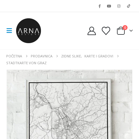
0
POČETNA
PRODAVNICA
ZIDNE SLIKE
,
KARTE I GRADOVI
STADTKARTE VON GRAZ