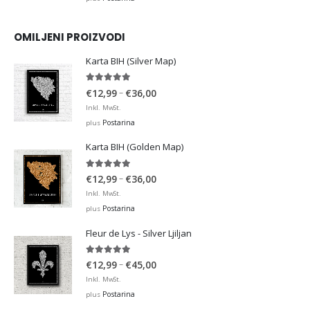
OMILJENI PROIZVODI
Karta BIH (Silver Map)
4.95
out of 5
Price
–
€
12,99
€
36,00
range:
Inkl. MwSt.
€12,99
Postarina
plus
through
Karta BIH (Golden Map)
€36,00
4.93
out of 5
Price
–
€
12,99
€
36,00
range:
Inkl. MwSt.
€12,99
Postarina
plus
through
Fleur de Lys - Silver Ljiljan
€36,00
4.88
out of 5
Price
–
€
12,99
€
45,00
range:
Inkl. MwSt.
€12,99
Postarina
plus
through