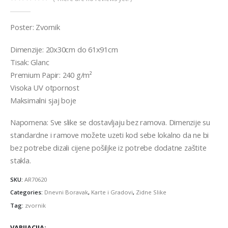
0
out of 5
Poster: Zvornik
Dimenzije: 20x30cm do 61x91cm
Tisak: Glanc
Premium Papir: 240 g/m²
Visoka UV otpornost
Maksimalni sjaj boje
Napomena: Sve slike se dostavljaju bez ramova. Dimenzije su
standardne i ramove možete uzeti kod sebe lokalno da ne bi
bez potrebe dizali cijene pošiljke iz potrebe dodatne zaštite
stakla.
SKU:
AR70620
Categories:
Dnevni Boravak
,
Karte i Gradovi
,
Zidne Slike
Tag:
zvornik
VARIJACIJA