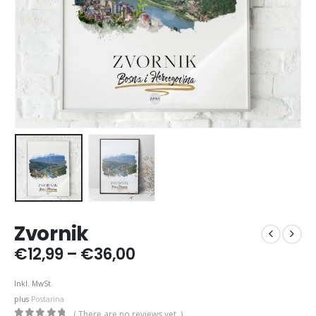
Zvornik
Price
€
12,99
–
€
36,00
range:
€12,99
Inkl. MwSt.
through
plus
Postarina
€36,00
( There are no reviews yet. )