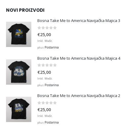
€45,00
NOVI PROIZVODI
Bosna Take Me to America Navijačka Majica 3
0
out of 5
€
25,00
Inkl. MwSt.
Postarina
plus
Bosna Take Me to America Navijačka Majica 4
0
out of 5
€
25,00
Inkl. MwSt.
Postarina
plus
Bosna Take Me to America Navijačka Majica 2
0
out of 5
€
25,00
Inkl. MwSt.
Postarina
plus