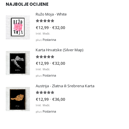
NAJBOLJE OCIJENE
Ružo Moja - White
5.00
out of 5
Price
–
€
12,99
€
32,00
range:
Inkl. MwSt.
€12,99
Postarina
plus
through
Karta Hrvatske (Silver Map)
€32,00
5.00
out of 5
Price
–
€
12,99
€
32,00
range:
Inkl. MwSt.
€12,99
Postarina
plus
through
Austrija - Zlatna ili Srebrena Karta
€32,00
5.00
out of 5
Price
–
€
12,99
€
36,00
range:
Inkl. MwSt.
€12,99
Postarina
plus
through
€36,00