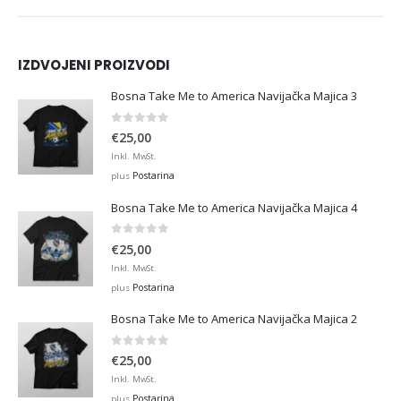
IZDVOJENI PROIZVODI
Bosna Take Me to America Navijačka Majica 3
0
out of 5
€
25,00
Inkl. MwSt.
Postarina
plus
Bosna Take Me to America Navijačka Majica 4
0
out of 5
€
25,00
Inkl. MwSt.
Postarina
plus
Bosna Take Me to America Navijačka Majica 2
0
out of 5
€
25,00
Inkl. MwSt.
Postarina
plus