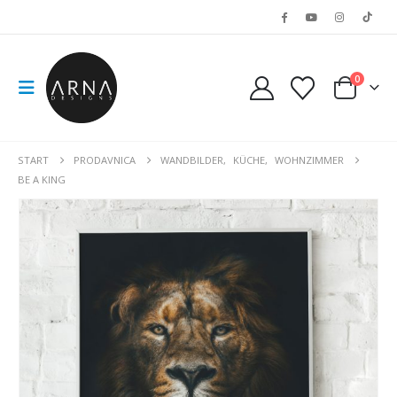
0
START
PRODAVNICA
WANDBILDER
,
KÜCHE
,
WOHNZIMMER
BE A KING