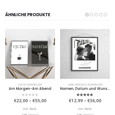
ÄHNLICHE PRODUKTE
KÜCHE
,
WANDBILDER
LIEBE
,
MEIN BILD
,
WANDBILDER
Am Morgen-Am Abend
Namen, Datum und Wunschzeile
isspanne:
Preisspanne:
Preiss
0
von 5
5.00
von 5
€
22,00
–
€
55,00
€
12,99
–
€
36,00
,99
€22,00
€12,9
bis
bis
Inkl. MwSt.
Inkl. MwSt.
,00
€55,00
€36,0
zzgl.
Versand
zzgl.
Versand