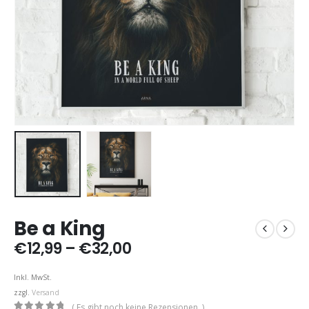
Be a King
Preisspanne:
€
12,99
–
€
32,00
€12,99
bis
Inkl. MwSt.
€32,00
zzgl.
Versand
( Es gibt noch keine Rezensionen. )