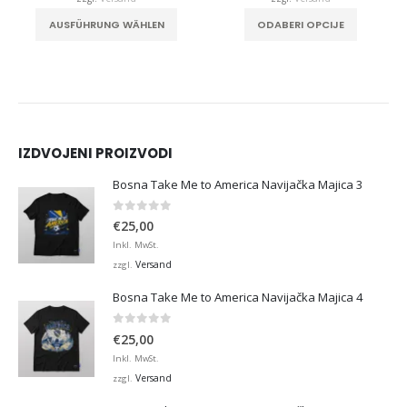
. Die Optionen können auf der Produktseite gewählt werden
Dieses Produkt weist mehrere Varianten auf. Die Optionen können auf der Produktseite gewählt werden
Dieses Produkt weist mehrere Varianten auf. Die Optionen können auf der Produktseite gewählt werden
AUSFÜHRUNG WÄHLEN
ODABERI OPCIJE
IZDVOJENI PROIZVODI
Bosna Take Me to America Navijačka Majica 3
0
von 5
€
25,00
Inkl. MwSt.
Versand
zzgl.
Bosna Take Me to America Navijačka Majica 4
0
von 5
€
25,00
Inkl. MwSt.
Versand
zzgl.