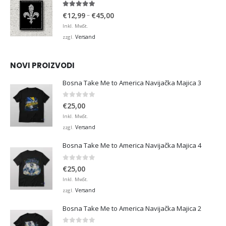
4.95
von 5
Preisspanne:
–
€
12,99
€
45,00
€12,99
Inkl. MwSt.
bis
Versand
zzgl.
€45,00
NOVI PROIZVODI
Bosna Take Me to America Navijačka Majica 3
0
von 5
€
25,00
Inkl. MwSt.
Versand
zzgl.
Bosna Take Me to America Navijačka Majica 4
0
von 5
€
25,00
Inkl. MwSt.
Versand
zzgl.
Bosna Take Me to America Navijačka Majica 2