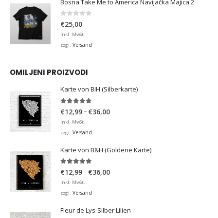
Bosna Take Me to America Navijačka Majica 2
0
von 5
€
25,00
Inkl. MwSt.
Versand
zzgl.
OMILJENI PROIZVODI
Karte von BIH (Silberkarte)
4.92
von 5
Preisspanne:
–
€
12,99
€
36,00
€12,99
Inkl. MwSt.
bis
Versand
zzgl.
€36,00
Karte von B&H (Goldene Karte)
4.98
von 5
Preisspanne:
–
€
12,99
€
36,00
€12,99
Inkl. MwSt.
bis
Versand
zzgl.
€36,00
Fleur de Lys-Silber Lilien