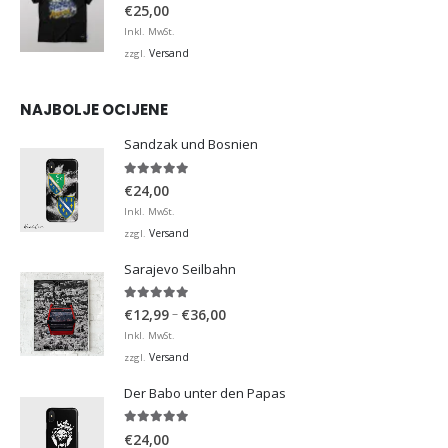
0
von 5
€
25,00
Inkl. MwSt.
Versand
zzgl.
NAJBOLJE OCIJENE
Sandzak und Bosnien
5.00
von 5
€
24,00
Inkl. MwSt.
Versand
zzgl.
Sarajevo Seilbahn
5.00
von 5
Preisspanne:
–
€
12,99
€
36,00
€12,99
Inkl. MwSt.
bis
Versand
zzgl.
€36,00
Der Babo unter den Papas
5.00
von 5
€
24,00