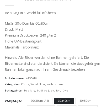
0
out of 5
Be a King in a World full of Sheep
Maße: 30x40cm bis 60x80cm
Druck: Matt
Premium Druckpapier: 240 g/m 2
Hohe UV-Beständigkeit
Maximale Farbbrillanz
Hinweis: Alle Bilder werden ohne Rahmen geliefert. Die
Bildermaße sind standardisiert. Sie können die dazugehörigen
Rahmen lokal ganz nach Ihrem Geschmack beziehen.
Artikelnummer:
AR30018
Kategorien:
Küche
,
Wandbilder
,
Wohnzimmer
Schlagwörter:
be a king
,
budi kralj
,
lav
,
lion
,
löwe
VARIJACIJA
20x30cm (A4)
30x40cm
40x50cm