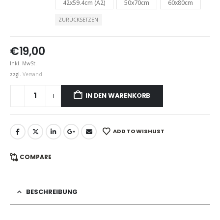
42x59.4cm (A2)
50x70cm
60x80cm
ZURÜCKSETZEN
€
19,00
Inkl. MwSt.
zzgl.
Versand
IN DEN WARENKORB
ADD TO WISHLIST
COMPARE
BESCHREIBUNG