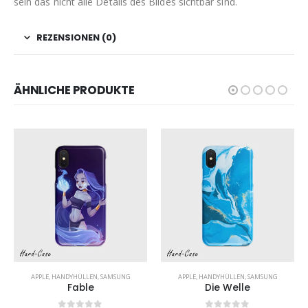
sein das nicht alle Details des Bildes sichtbar sind.
REZENSIONEN (0)
ÄHNLICHE PRODUKTE
,
SAMSUNG
APPLE
,
HANDYHÜLLEN
,
SAMSUNG
APPLE
,
HANDYHÜLLEN
,
SAMSUNG
Fable
Die Welle