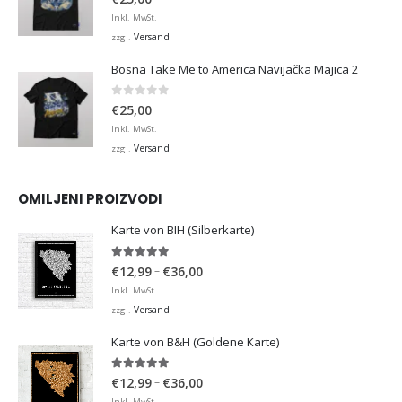
Inkl. MwSt.
Versand
zzgl.
Bosna Take Me to America Navijačka Majica 2
0
von 5
€
25,00
Inkl. MwSt.
Versand
zzgl.
OMILJENI PROIZVODI
Karte von BIH (Silberkarte)
4.92
von 5
Preisspanne:
–
€
12,99
€
36,00
€12,99
Inkl. MwSt.
bis
Versand
zzgl.
€36,00
Karte von B&H (Goldene Karte)
4.98
von 5
Preisspanne:
–
€
12,99
€
36,00
€12,99
Inkl. MwSt.