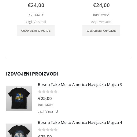
0
von 5
0
von 5
€
24,00
€
24,00
Inkl. MwSt.
Inkl. MwSt.
zzgl.
Versand
zzgl.
Versand
ODABERI OPCIJE
ODABERI OPCIJE
IZDVOJENI PROIZVODI
Bosna Take Me to America Navijačka Majica 3
0
von 5
€
25,00
Inkl. MwSt.
Versand
zzgl.
Bosna Take Me to America Navijačka Majica 4
0
von 5
€
25,00