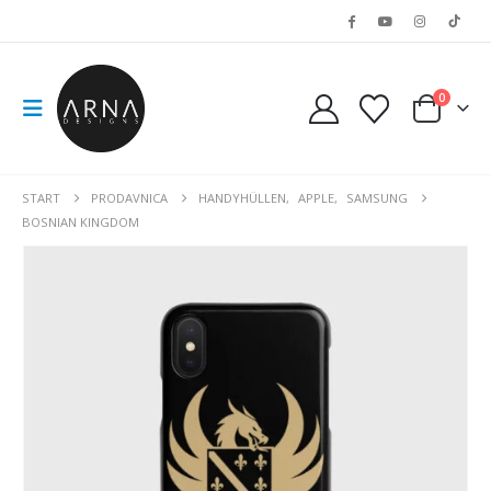
0
START
PRODAVNICA
HANDYHÜLLEN
,
APPLE
,
SAMSUNG
BOSNIAN KINGDOM