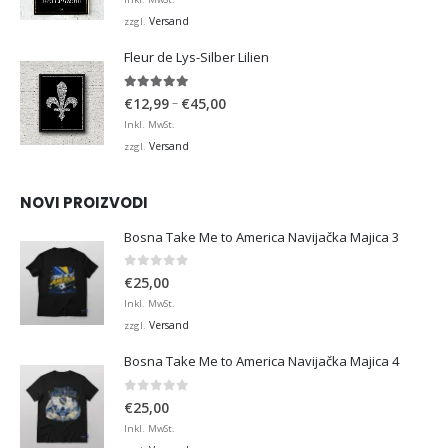
bis
Versand
zzgl.
€36,00
Fleur de Lys-Silber Lilien
4.95
von 5
Preisspanne:
–
€
12,99
€
45,00
€12,99
Inkl. MwSt.
bis
Versand
zzgl.
€45,00
NOVI PROIZVODI
Bosna Take Me to America Navijačka Majica 3
0
von 5
€
25,00
Inkl. MwSt.
Versand
zzgl.
Bosna Take Me to America Navijačka Majica 4
0
von 5
€
25,00
Inkl. MwSt.