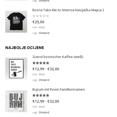
Versand
zzgl.
Bosna Take Me to America Navijačka Majica 2
0
von 5
€
25,00
Inkl. MwSt.
Versand
zzgl.
NAJBOLJE OCIJENE
Zuerst bosnischer Kaffee (weiß)
5.00
von 5
Preisspanne:
–
€
12,99
€
32,00
€12,99
Inkl. MwSt.
bis
Versand
zzgl.
€32,00
Bujrum mit Ihrem Familliennamen
5.00
von 5
Preisspanne:
–
€
12,99
€
32,00
€12,99
Inkl. MwSt.
bis
Versand
zzgl.