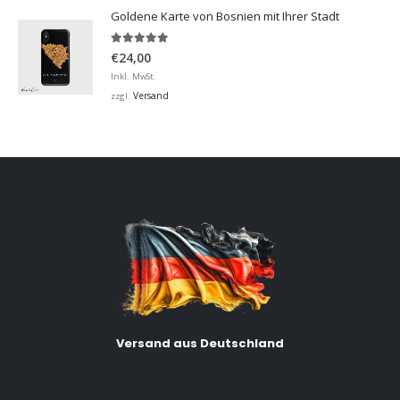
€32,00
Goldene Karte von Bosnien mit Ihrer Stadt
5.00
von 5
€
24,00
Inkl. MwSt.
Versand
zzgl.
Versand aus Deutschland