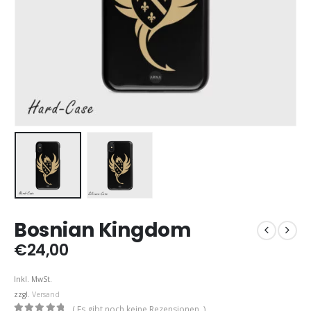
Bosnian Kingdom
€
24,00
Inkl. MwSt.
zzgl.
Versand
( Es gibt noch keine Rezensionen. )