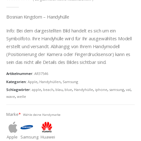
0
out of 5
Bosnian Kingdom – Handyhülle
Info: Bei dem dargestellten Bild handelt es sich um ein
Symbolfoto. Ihre Handyhülle wird für Ihr ausgewähltes Modell
erstellt und versandt. Abhängig von Ihrem Handymodell
(Positionierung der Kamera oder Fingerdrucksensor) kann es
sein das nicht alle Details des Bildes sichtbar sind.
Artikelnummer:
AR37546
Kategorien:
Apple
,
Handyhüllen
,
Samsung
Schlagwörter:
apple
,
beach
,
blau
,
blue
,
Handyhülle
,
iphone
,
samsung
,
val
,
wave
,
welle
Marke
*
Wähle deine Handymarke
Apple
Samsung
Huawei