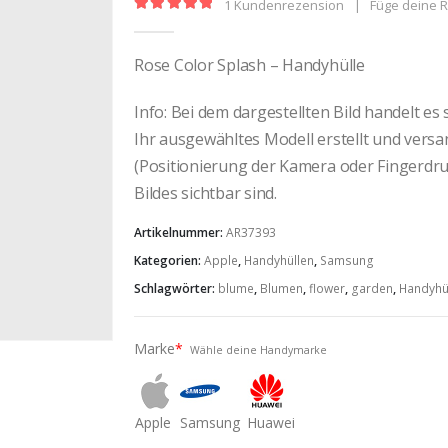
1
Kundenrezension
|
Füge deine 
5.00
out of 5
Rose Color Splash – Handyhülle
Info: Bei dem dargestellten Bild handelt es
Ihr ausgewähltes Modell erstellt und vers
(Positionierung der Kamera oder Fingerdruc
Bildes sichtbar sind.
Artikelnummer:
AR37393
Kategorien:
Apple
,
Handyhüllen
,
Samsung
Schlagwörter:
blume
,
Blumen
,
flower
,
garden
,
Handyhü
Marke
*
Wähle deine Handymarke
Apple
Samsung
Huawei