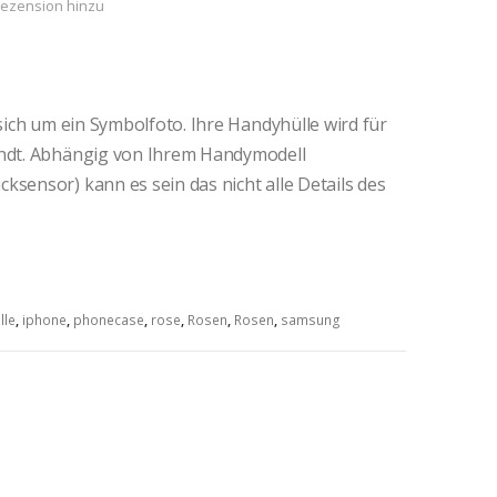
Rezension hinzu
 sich um ein Symbolfoto. Ihre Handyhülle wird für
andt. Abhängig von Ihrem Handymodell
ksensor) kann es sein das nicht alle Details des
lle
,
iphone
,
phonecase
,
rose
,
Rosen
,
Rosen
,
samsung