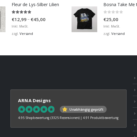
Fleur de Lys-Silber Lilien
4.95
von 5
0
von 5
Preisspanne:
–
€
12,99
€
45,00
€
25,00
€12,99
Inkl. MwSt.
Inkl. MwSt.
bis
Versand
Versand
zzgl.
zzgl.
€45,00
ARNA Designs
Unabhängig geprüft
4.95 Shopbewertung
(3325 Rezensionen)
|
4.91 Produktbewertung