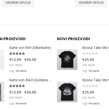
ODABERI OPCIJE
ODABERI OPCIJE
NI PROIZVODI
NOVI PROIZVODI
Karte von BIH (Silberkarte)
4.92
von 5
0
von 5
Preisspanne:
–
€
12,99
€
36,00
€
25,00
€12,99
Inkl. MwSt.
Inkl. MwSt.
bis
Versand
Versand
zzgl.
zzgl.
€36,00
Karte von B&H (Goldene Karte)
4.98
von 5
0
von 5
Preisspanne:
–
€
12,99
€
36,00
€
25,00
€12,99
Inkl. MwSt.
Inkl. MwSt.
bis
Versand
Versand
zzgl.
zzgl.
€36,00