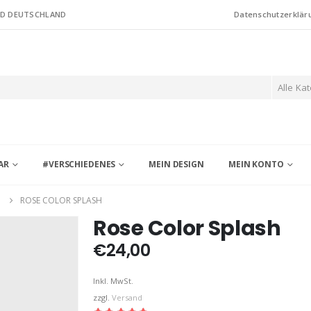
ND DEUTSCHLAND
Datenschutzerklär
Alle Ka
AR
#VERSCHIEDENES
MEIN DESIGN
MEIN KONTO
G
ROSE COLOR SPLASH
Rose Color Splash
€
24,00
Inkl. MwSt.
zzgl.
Versand