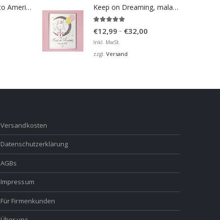
Bosna Take Me to America Navijačka Majica 2
Keep on Dreaming, mala moja barbiko
5.00
von 5
Preisspanne:
–
€
12,99
€
32,00
€12,99
Inkl. MwSt.
bis
Versand
zzgl.
€32,00
Versandkosten
Datenschutzerklärung
AGBs
Impressum
Für Firmenkunden
Über uns