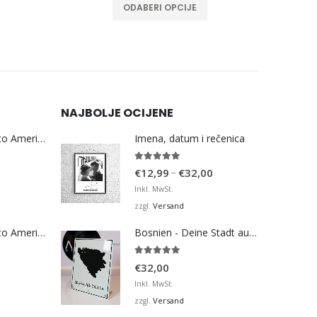
ODABERI OPCIJE
NAJBOLJE OCIJENE
Bosna Take Me to America Navijačka Majica 3
Imena, datum i rečenica
5.00
von 5
Preisspanne:
–
€
12,99
€
32,00
€12,99
Inkl. MwSt.
bis
Versand
zzgl.
€32,00
Bosna Take Me to America Navijačka Majica 4
Bosnien - Deine Stadt auf der Karte - Black
5.00
von 5
€
32,00
Inkl. MwSt.
Versand
zzgl.