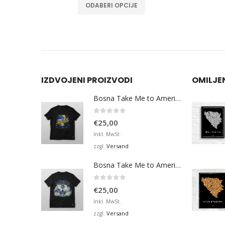
ODABERI OPCIJE
IZDVOJENI PROIZVODI
OMILJE
Bosna Take Me to America Navijačka Majica 3
0
von 5
€
25,00
Inkl. MwSt.
Versand
zzgl.
Bosna Take Me to America Navijačka Majica 4
0
von 5
€
25,00
Inkl. MwSt.
Versand
zzgl.