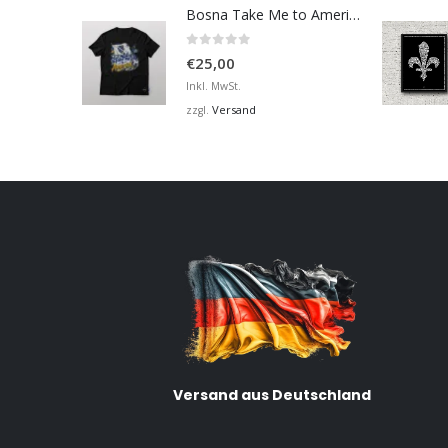
Bosna Take Me to America Navijačka Majica 2
0
von 5
€
25,00
Inkl. MwSt.
Versand
zzgl.
Versand aus Deutschland