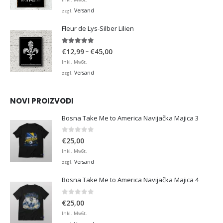
bis
Versand
zzgl.
€36,00
Fleur de Lys-Silber Lilien
4.95
von 5
Preisspanne:
–
€
12,99
€
45,00
€12,99
Inkl. MwSt.
bis
Versand
zzgl.
€45,00
NOVI PROIZVODI
Bosna Take Me to America Navijačka Majica 3
0
von 5
€
25,00
Inkl. MwSt.
Versand
zzgl.
Bosna Take Me to America Navijačka Majica 4
0
von 5
€
25,00
Inkl. MwSt.