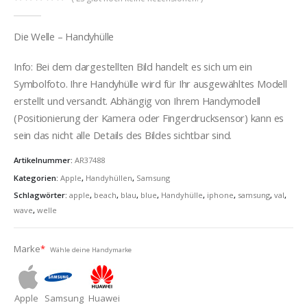
0
out of 5
Die Welle – Handyhülle
Info: Bei dem dargestellten Bild handelt es sich um ein
Symbolfoto. Ihre Handyhülle wird für Ihr ausgewähltes Modell
erstellt und versandt. Abhängig von Ihrem Handymodell
(Positionierung der Kamera oder Fingerdrucksensor) kann es
sein das nicht alle Details des Bildes sichtbar sind.
Artikelnummer:
AR37488
Kategorien:
Apple
,
Handyhüllen
,
Samsung
Schlagwörter:
apple
,
beach
,
blau
,
blue
,
Handyhülle
,
iphone
,
samsung
,
val
,
wave
,
welle
Marke
*
Wähle deine Handymarke
Apple
Samsung
Huawei