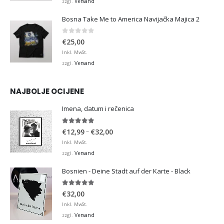
Versand
zzgl.
Bosna Take Me to America Navijačka Majica 2
0
von 5
€
25,00
Inkl. MwSt.
Versand
zzgl.
NAJBOLJE OCIJENE
Imena, datum i rečenica
5.00
von 5
Preisspanne:
–
€
12,99
€
32,00
€12,99
Inkl. MwSt.
bis
Versand
zzgl.
€32,00
Bosnien - Deine Stadt auf der Karte - Black
5.00
von 5
€
32,00
Inkl. MwSt.
Versand
zzgl.