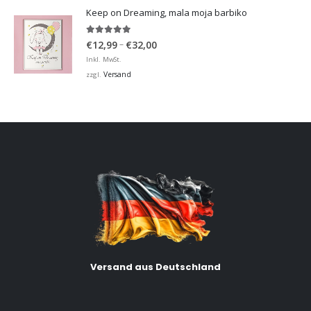
Keep on Dreaming, mala moja barbiko
5.00
von 5
Preisspanne:
–
€
12,99
€
32,00
€12,99
Inkl. MwSt.
bis
Versand
zzgl.
€32,00
Versand aus Deutschland