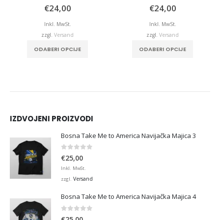
5.00
von 5
0
von 5
€
24,00
€
24,00
Inkl. MwSt.
Inkl. MwSt.
zzgl.
Versand
zzgl.
Versand
ODABERI OPCIJE
ODABERI OPCIJE
IZDVOJENI PROIZVODI
Bosna Take Me to America Navijačka Majica 3
0
von 5
€
25,00
Inkl. MwSt.
Versand
zzgl.
Bosna Take Me to America Navijačka Majica 4
0
von 5
€
25,00