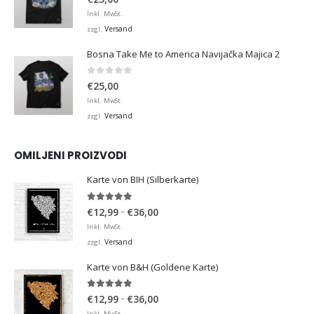
Inkl. MwSt.
Versand
zzgl.
Bosna Take Me to America Navijačka Majica 2
0
von 5
€
25,00
Inkl. MwSt.
Versand
zzgl.
OMILJENI PROIZVODI
Karte von BIH (Silberkarte)
4.92
von 5
Preisspanne:
–
€
12,99
€
36,00
€12,99
Inkl. MwSt.
bis
Versand
zzgl.
€36,00
Karte von B&H (Goldene Karte)
4.98
von 5
Preisspanne:
–
€
12,99
€
36,00
€12,99
Inkl. MwSt.