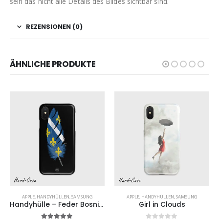
sein das nicht alle Details des Bildes sichtbar sind.
REZENSIONEN (0)
ÄHNLICHE PRODUKTE
APPLE
,
HANDYHÜLLEN
,
SAMSUNG
APPLE
,
HANDYHÜLLEN
,
SAMSUNG
Handyhülle – Feder Bosnisches Wappen
Girl in Clouds