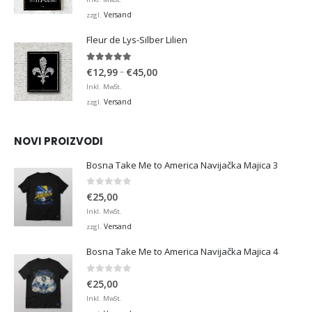
bis
Versand
zzgl.
€36,00
Fleur de Lys-Silber Lilien
4.95
von 5
Preisspanne:
–
€
12,99
€
45,00
€12,99
Inkl. MwSt.
bis
Versand
zzgl.
€45,00
NOVI PROIZVODI
Bosna Take Me to America Navijačka Majica 3
0
von 5
€
25,00
Inkl. MwSt.
Versand
zzgl.
Bosna Take Me to America Navijačka Majica 4
0
von 5
€
25,00
Inkl. MwSt.