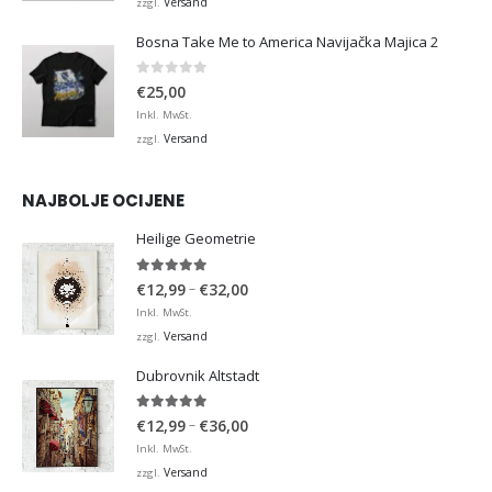
Versand
zzgl.
Bosna Take Me to America Navijačka Majica 2
0
von 5
€
25,00
Inkl. MwSt.
Versand
zzgl.
NAJBOLJE OCIJENE
Heilige Geometrie
5.00
von 5
Preisspanne:
–
€
12,99
€
32,00
€12,99
Inkl. MwSt.
bis
Versand
zzgl.
€32,00
Dubrovnik Altstadt
5.00
von 5
Preisspanne:
–
€
12,99
€
36,00
€12,99
Inkl. MwSt.
bis
Versand
zzgl.