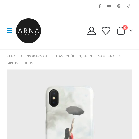
0
START
PRODAVNICA
HANDYHÜLLEN
,
APPLE
,
SAMSUNG
GIRL IN CLOUDS