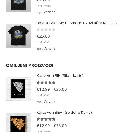
Inkl. MwSt.
Versand
zzgl.
Bosna Take Me to America Navijačka Majica 2
0
von 5
€
25,00
Inkl. MwSt.
Versand
zzgl.
OMILJENI PROIZVODI
Karte von BIH (Silberkarte)
4.92
von 5
Preisspanne:
–
€
12,99
€
36,00
€12,99
Inkl. MwSt.
bis
Versand
zzgl.
€36,00
Karte von B&H (Goldene Karte)
4.98
von 5
Preisspanne:
–
€
12,99
€
36,00
€12,99
Inkl. MwSt.