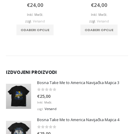
0
von 5
5.00
von 5
€
24,00
€
24,00
Inkl. MwSt.
Inkl. MwSt.
zzgl.
Versand
zzgl.
Versand
ODABERI OPCIJE
ODABERI OPCIJE
IZDVOJENI PROIZVODI
Bosna Take Me to America Navijačka Majica 3
0
von 5
€
25,00
Inkl. MwSt.
Versand
zzgl.
Bosna Take Me to America Navijačka Majica 4
0
von 5
€
25,00