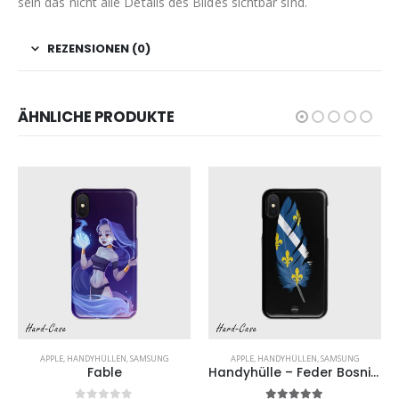
sein das nicht alle Details des Bildes sichtbar sind.
REZENSIONEN (0)
ÄHNLICHE PRODUKTE
APPLE
,
HANDYHÜLLEN
,
SAMSUNG
APPLE
,
HANDYHÜLLEN
,
SAMSUNG
Fable
Handyhülle – Feder Bosnisches Wappen