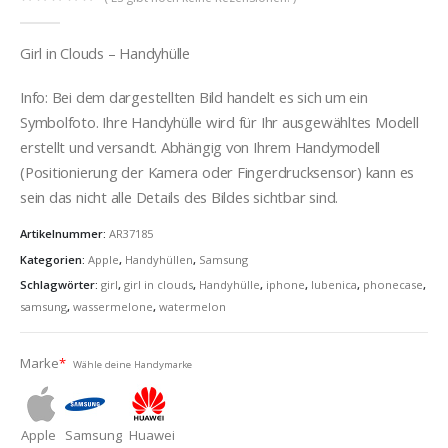
0
out of 5
Girl in Clouds – Handyhülle
Info: Bei dem dargestellten Bild handelt es sich um ein
Symbolfoto. Ihre Handyhülle wird für Ihr ausgewähltes Modell
erstellt und versandt. Abhängig von Ihrem Handymodell
(Positionierung der Kamera oder Fingerdrucksensor) kann es
sein das nicht alle Details des Bildes sichtbar sind.
Artikelnummer:
AR37185
Kategorien:
Apple
,
Handyhüllen
,
Samsung
Schlagwörter:
girl
,
girl in clouds
,
Handyhülle
,
iphone
,
lubenica
,
phonecase
,
samsung
,
wassermelone
,
watermelon
Marke
*
Wähle deine Handymarke
Apple
Samsung
Huawei