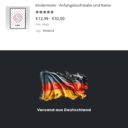
€36,00
Kindermotiv - Anfangsbuchstabe und Name
5.00
von 5
Preisspanne:
–
€
12,99
€
32,00
€12,99
Inkl. MwSt.
bis
Versand
zzgl.
€32,00
Versand aus Deutschland