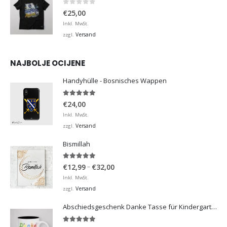
0
von 5
€
25,00
Inkl. MwSt.
Versand
zzgl.
NAJBOLJE OCIJENE
Handyhülle - Bosnisches Wappen
5.00
von 5
€
24,00
Inkl. MwSt.
Versand
zzgl.
Bismillah
5.00
von 5
Preisspanne:
–
€
12,99
€
32,00
€12,99
Inkl. MwSt.
bis
Versand
zzgl.
€32,00
Abschiedsgeschenk Danke Tasse für Kindergarten, Hort
5.00
von 5