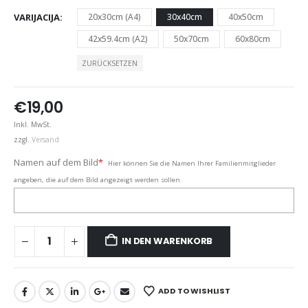
VARIJACIJA
20x30cm (A4)
30x40cm
40x50cm
42x59.4cm (A2)
50x70cm
60x80cm
ZURÜCKSETZEN
€
19,00
Inkl. MwSt.
zzgl.
Versand
Namen auf dem Bild
*
Hier können Sie die Namen Ihrer Familienmitglieder
angeben, die auf dem Bild angezeigt werden sollen.
IN DEN WARENKORB
ADD TO WISHLIST