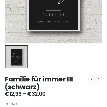
Familie für immer III
(schwarz)
Preisspanne:
€
12,99
–
€
32,00
€12,99
bis
Inkl. MwSt.