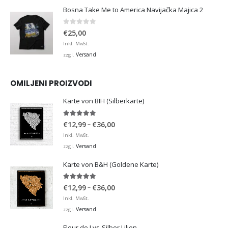
Bosna Take Me to America Navijačka Majica 2
0
von 5
€
25,00
Inkl. MwSt.
Versand
zzgl.
OMILJENI PROIZVODI
Karte von BIH (Silberkarte)
4.92
von 5
Preisspanne:
–
€
12,99
€
36,00
€12,99
Inkl. MwSt.
bis
Versand
zzgl.
€36,00
Karte von B&H (Goldene Karte)
4.98
von 5
Preisspanne:
–
€
12,99
€
36,00
€12,99
Inkl. MwSt.
bis
Versand
zzgl.
€36,00
Fleur de Lys-Silber Lilien