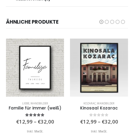
ÄHNLICHE PRODUKTE
LIEBE
,
WANDBILDER
KOZARAC
,
WANDBILDER
Familie für immer (weiß)
Kinosaal Kozarac
isspanne:
Preisspanne:
Preiss
5.00
von 5
0
von 5
€
12,99
–
€
32,00
€
12,99
–
€
32,00
,99
€12,99
€12,9
bis
bis
Inkl. MwSt.
Inkl. MwSt.