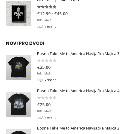
4.95
von 5
Preisspanne:
–
€
12,99
€
45,00
€12,99
Inkl. MwSt.
bis
Versand
zzgl.
€45,00
NOVI PROIZVODI
Bosna Take Me to America Navijačka Majica 3
0
von 5
€
25,00
Inkl. MwSt.
Versand
zzgl.
Bosna Take Me to America Navijačka Majica 4
0
von 5
€
25,00
Inkl. MwSt.
Versand
zzgl.
Bosna Take Me to America Navijačka Majica 2