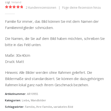
€32,00
zzgl.
Versand
2
Kundenrezensionen
|
Füge deine Rezension hinzu
5.00
out of 5
Familie für immer, das Bild können Sie mit dem Namen der
Familienmitglieder schmücken.
Die Namen, die Sie auf dem Bild haben möchten, schreiben Sie
bitte in das Feld unten.
Maße: 30x40cm
Druck: Matt
Hinweis: Alle Bilder werden ohne Rahmen geliefert. Die
Bildermaße sind standardisiert. Sie können die dazugehörigen
Rahmen lokal ganz nach Ihrem Geschmack beziehen.
Artikelnummer:
AR10955
Kategorien:
Liebe
,
Wandbilder
Schlagwörter:
Familie
,
Ihre Familie
,
variabeles Bild