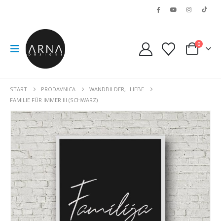
0
START
PRODAVNICA
WANDBILDER
,
LIEBE
FAMILIE FÜR IMMER III (SCHWARZ)