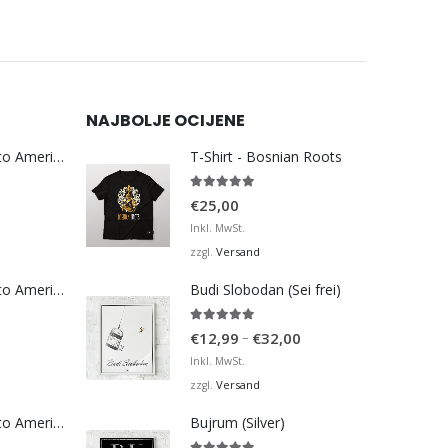
NAJBOLJE OCIJENE
Bosna Take Me to America Navijačka Majica 3
T-Shirt - Bosnian Roots
5.00
von 5
€
25,00
Inkl. MwSt.
Versand
zzgl.
Bosna Take Me to America Navijačka Majica 4
Budi Slobodan (Sei frei)
5.00
von 5
Preisspanne:
–
€
12,99
€
32,00
€12,99
Inkl. MwSt.
bis
Versand
zzgl.
€32,00
Bosna Take Me to America Navijačka Majica 2
Bujrum (Silver)