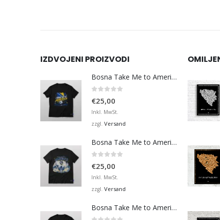
IZDVOJENI PROIZVODI
OMILJE
Bosna Take Me to America Navijačka Majica 3
0
von 5
€
25,00
Inkl. MwSt.
Versand
zzgl.
Bosna Take Me to America Navijačka Majica 4
0
von 5
€
25,00
Inkl. MwSt.
Versand
zzgl.
Bosna Take Me to America Navijačka Majica 2