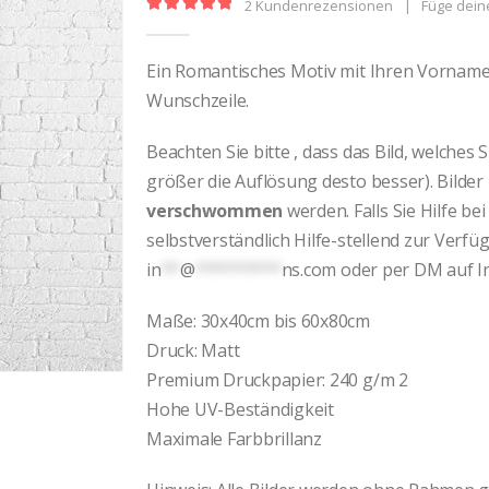
2
Kundenrezensionen
|
Füge dein
5.00
out of 5
Ein Romantisches Motiv mit Ihren Vorname
Wunschzeile.
Beachten Sie bitte , dass das Bild, welches S
größer die Auflösung desto besser). Bilder
verschwommen
werden. Falls Sie Hilfe be
selbstverständlich Hilfe-stellend zur Verf
in
**
@
*********
ns.com
oder per DM auf I
Maße: 30x40cm bis 60x80cm
Druck: Matt
Premium Druckpapier: 240 g/m 2
Hohe UV-Beständigkeit
Maximale Farbbrillanz