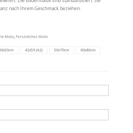
iefert. Die Bildermaße sind standardisiert. Sie
anz nach Ihrem Geschmack beziehen.
rte Motiv
,
Persönliches Motiv
40x50cm
42x59 (A2)
50x70cm
60x80cm