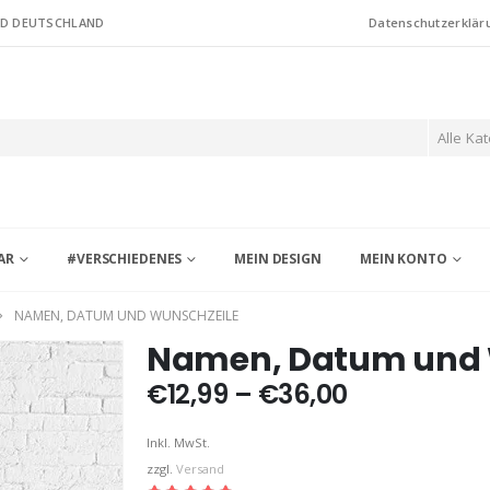
ND DEUTSCHLAND
Datenschutzerklär
Alle Ka
AR
#VERSCHIEDENES
MEIN DESIGN
MEIN KONTO
NAMEN, DATUM UND WUNSCHZEILE
Namen, Datum und 
Preisspann
€
12,99
–
€
36,00
€12,99
bis
Inkl. MwSt.
€36,00
zzgl.
Versand