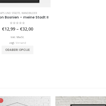
APS UND STÄDTE
,
WANDBILDER
on Bosnien – meine Stadt II
0
von 5
Preisspanne:
€
12,99
–
€
32,00
€12,99
bis
Inkl. MwSt.
€32,00
zzgl.
Versand
Dieses Produkt weist mehrere Varianten auf. Die Optionen können auf der Produktseite gewählt werden
ODABERI OPCIJE
T