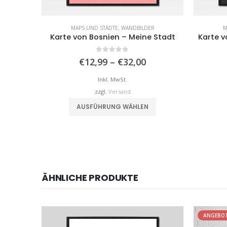
MAPS UND STÄDTE
,
WANDBILDER
M
Karte von Bosnien – Meine Stadt
Karte v
0
von 5
Preisspanne:
€
12,99
–
€
32,00
€12,99
bis
Inkl. MwSt.
€32,00
zzgl.
Versand
Dieses Produkt weist mehrere Varianten auf. Die Optionen können auf der Produktseite gewählt werden
AUSFÜHRUNG WÄHLEN
ÄHNLICHE PRODUKTE
ANGEBO