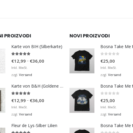
NI PROIZVODI
NOVI PROIZVODI
Karte von BIH (Silberkarte)
4.92
von 5
0
von 5
Preisspanne:
–
€
12,99
€
36,00
€
25,00
€12,99
Inkl. MwSt.
Inkl. MwSt.
bis
Versand
Versand
zzgl.
zzgl.
€36,00
Karte von B&H (Goldene Karte)
4.98
von 5
0
von 5
Preisspanne:
–
€
12,99
€
36,00
€
25,00
€12,99
Inkl. MwSt.
Inkl. MwSt.
bis
Versand
Versand
zzgl.
zzgl.
€36,00
Fleur de Lys-Silber Lilien