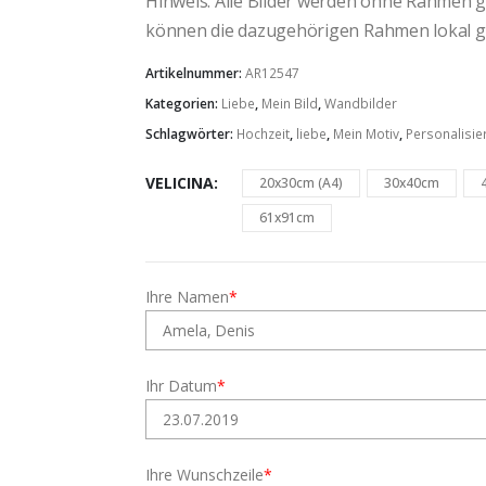
Hinweis: Alle Bilder werden ohne Rahmen gel
können die dazugehörigen Rahmen lokal g
Artikelnummer:
AR12547
Kategorien:
Liebe
,
Mein Bild
,
Wandbilder
Schlagwörter:
Hochzeit
,
liebe
,
Mein Motiv
,
Personalisie
VELICINA
20x30cm (A4)
30x40cm
61x91cm
Ihre Namen
*
Ihr Datum
*
Ihre Wunschzeile
*