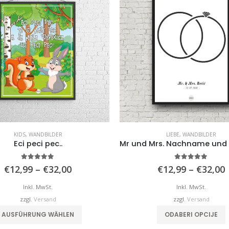
KIDS
,
WANDBILDER
LIEBE
,
WANDBILDER
Eci peci pec..
5.00
von 5
5.00
von 5
Preisspanne:
€
12,99
–
€
32,00
€
12,99
–
€
32,00
€12,99
bis
b
Inkl. MwSt.
Inkl. MwSt.
€32,00
zzgl.
Versand
zzgl.
Versand
Dieses Produkt weist mehrere Varianten auf. Die Optionen können auf der Produktseite gewählt werden
Dieses Produkt 
AUSFÜHRUNG WÄHLEN
ODABERI OPCIJE