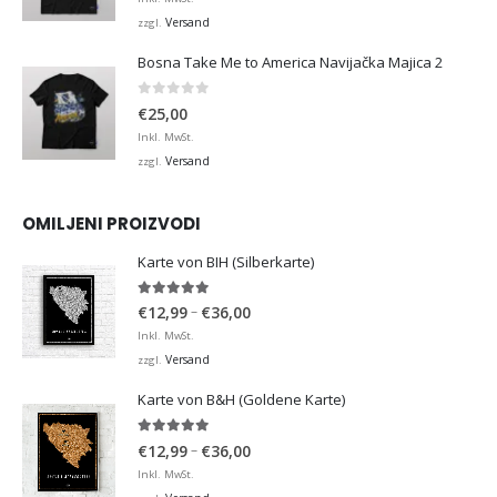
Versand
zzgl.
Bosna Take Me to America Navijačka Majica 2
0
von 5
€
25,00
Inkl. MwSt.
Versand
zzgl.
OMILJENI PROIZVODI
Karte von BIH (Silberkarte)
4.92
von 5
Preisspanne:
–
€
12,99
€
36,00
€12,99
Inkl. MwSt.
bis
Versand
zzgl.
€36,00
Karte von B&H (Goldene Karte)
4.98
von 5
Preisspanne:
–
€
12,99
€
36,00
€12,99
Inkl. MwSt.