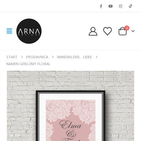
0
START
PRODAVNICA
WANDBILDER
,
LIEBE
NAMEN GEBLÜMT FLORAL