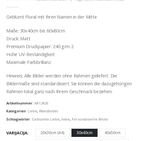
5.00
out of 5
Geblümt Floral mit Ihren Namen in der Mitte
Maße: 30x40cm bis 60x80cm
Druck: Matt
Premium Druckpapier: 240 g/m 2
Hohe UV-Beständigkeit
Maximale Farbbrillanz
Hinweis: Alle Bilder werden ohne Rahmen geliefert. Die
Bildermaße sind standardisiert. Sie können die dazugehörigen
Rahmen lokal ganz nach Ihrem Geschmack beziehen.
Artikelnummer:
AR12426
Kategorien:
Liebe
,
Wandbilder
Schlagwörter:
Geblümte Liebe
,
liebe
,
Personalisierte Motiv
VARIJACIJA
20x30cm (A4)
30x40cm
40x50cm