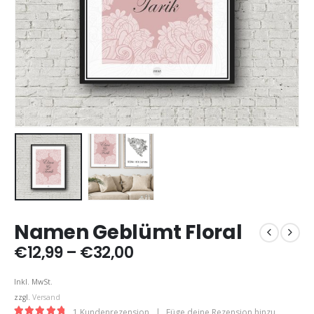
Namen Geblümt Floral
Preisspanne:
€
12,99
–
€
32,00
€12,99
bis
Inkl. MwSt.
€32,00
zzgl.
Versand
1
Kundenrezension
|
Füge deine Rezension hinzu