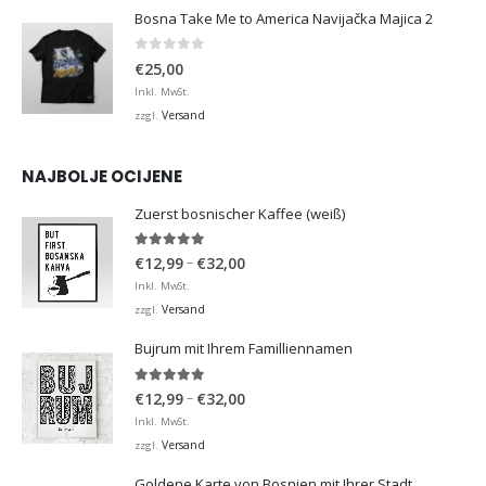
Bosna Take Me to America Navijačka Majica 2
0
von 5
€
25,00
Inkl. MwSt.
Versand
zzgl.
NAJBOLJE OCIJENE
Zuerst bosnischer Kaffee (weiß)
5.00
von 5
Preisspanne:
–
€
12,99
€
32,00
€12,99
Inkl. MwSt.
bis
Versand
zzgl.
€32,00
Bujrum mit Ihrem Familliennamen
5.00
von 5
Preisspanne:
–
€
12,99
€
32,00
€12,99
Inkl. MwSt.
bis
Versand
zzgl.
€32,00
Goldene Karte von Bosnien mit Ihrer Stadt