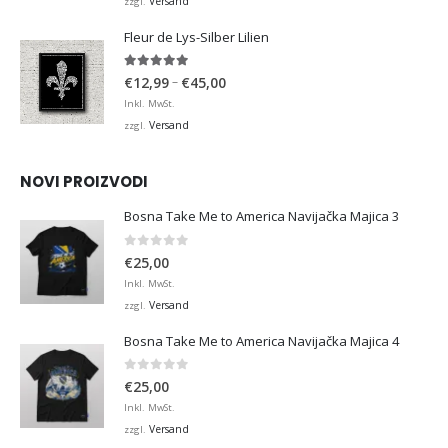
bis
Versand
zzgl.
€36,00
Fleur de Lys-Silber Lilien
4.95
von 5
Preisspanne:
–
€
12,99
€
45,00
€12,99
Inkl. MwSt.
bis
Versand
zzgl.
€45,00
NOVI PROIZVODI
Bosna Take Me to America Navijačka Majica 3
0
von 5
€
25,00
Inkl. MwSt.
Versand
zzgl.
Bosna Take Me to America Navijačka Majica 4
0
von 5
€
25,00
Inkl. MwSt.
Versand
zzgl.