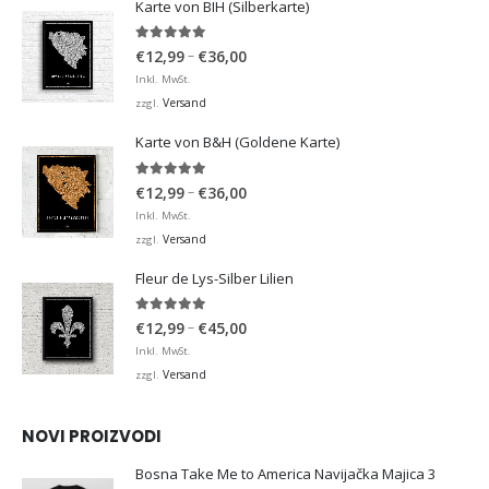
Karte von BIH (Silberkarte)
4.92
von 5
Preisspanne:
–
€
12,99
€
36,00
€12,99
Inkl. MwSt.
bis
Versand
zzgl.
€36,00
Karte von B&H (Goldene Karte)
4.98
von 5
Preisspanne:
–
€
12,99
€
36,00
€12,99
Inkl. MwSt.
bis
Versand
zzgl.
€36,00
Fleur de Lys-Silber Lilien
4.95
von 5
Preisspanne:
–
€
12,99
€
45,00
€12,99
Inkl. MwSt.
bis
Versand
zzgl.
€45,00
NOVI PROIZVODI
Bosna Take Me to America Navijačka Majica 3