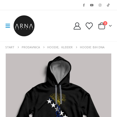
0
START
PRODAVNICA
HOODIE
,
KLEIDER
HOODIE: BIH DNA