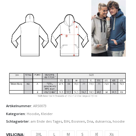
Artikelnummer:
AR50073
Kategorien:
Hoodie
,
Kleider
Schlagwörter:
am Ende des Tages
,
BIH
,
Bosnien
,
Dna
,
dukserica
,
hoodie
VELICINA
3XL
L
M
S
Xl
Xs