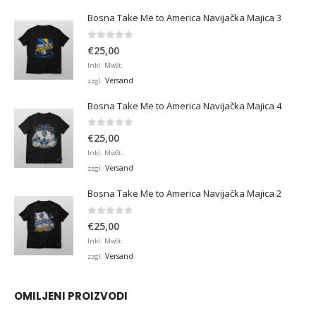
Bosna Take Me to America Navijačka Majica 3
0
von 5
€
25,00
Inkl. MwSt.
Versand
zzgl.
Bosna Take Me to America Navijačka Majica 4
0
von 5
€
25,00
Inkl. MwSt.
Versand
zzgl.
Bosna Take Me to America Navijačka Majica 2
0
von 5
€
25,00
Inkl. MwSt.
Versand
zzgl.
OMILJENI PROIZVODI