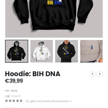
Hoodie: BIH DNA
€
39,99
Inkl. MwSt.
zzgl.
Versand
( Es gibt noch keine Rezensionen. )
0
out of 5