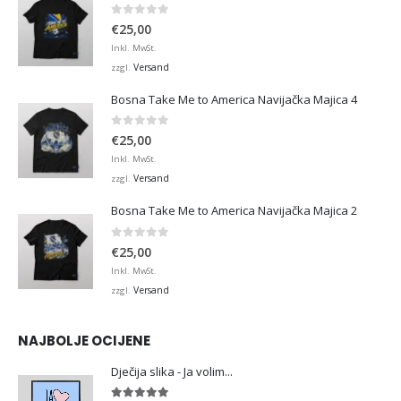
0
von 5
€
25,00
Inkl. MwSt.
Versand
zzgl.
Bosna Take Me to America Navijačka Majica 4
0
von 5
€
25,00
Inkl. MwSt.
Versand
zzgl.
Bosna Take Me to America Navijačka Majica 2
0
von 5
€
25,00
Inkl. MwSt.
Versand
zzgl.
NAJBOLJE OCIJENE
Dječija slika - Ja volim...