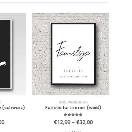
LIEBE
,
WANDBILDER
schwarz)
Familie für immer (weiß)
5.00
von 5
Preisspanne:
Preisspanne:
€
12,99
–
€
32,00
€12,99
€12,99