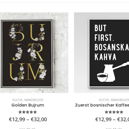
KÜCHE
,
WANDBILDER
KÜCHE
,
WANDBILDER
Golden Bujrum
Zuerst bosnischer Kaffee (
5.00
von 5
5.00
von 5
Preisspanne:
€
12,99
–
€
32,00
€
12,99
–
€
32,00
€12,99