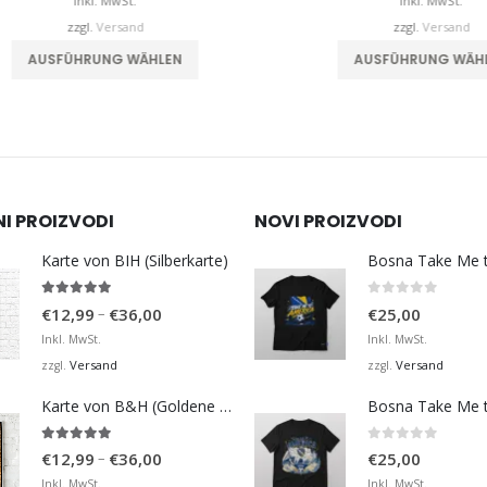
bis
b
Inkl. MwSt.
Inkl. MwSt.
€32,00
zzgl.
Versand
zzgl.
Versand
Dieses Produkt weist mehrere Varianten auf. Die Optionen können auf der Produktseite gewählt werden
AUSFÜHRUNG WÄHLEN
AUSFÜHRUNG WÄHLEN
NI PROIZVODI
NOVI PROIZVODI
Karte von BIH (Silberkarte)
4.92
von 5
0
von 5
Preisspanne:
–
€
12,99
€
36,00
€
25,00
€12,99
Inkl. MwSt.
Inkl. MwSt.
bis
Versand
Versand
zzgl.
zzgl.
€36,00
Karte von B&H (Goldene Karte)
4.98
von 5
0
von 5
Preisspanne:
–
€
12,99
€
36,00
€
25,00
€12,99
Inkl. MwSt.
Inkl. MwSt.