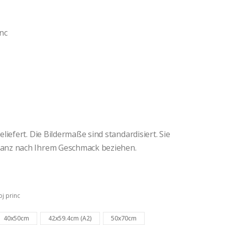
nc
iefert. Die Bildermaße sind standardisiert. Sie
anz nach Ihrem Geschmack beziehen.
j princ
40x50cm
42x59.4cm (A2)
50x70cm