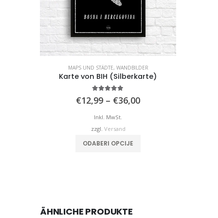
MAPS UND STÄDTE
,
WANDBILDER
Karte von BIH (Silberkarte)
4.92
von 5
Preisspanne:
€
12,99
–
€
36,00
€12,99
bis
Inkl. MwSt.
€36,00
zzgl.
Versand
Dieses Produkt weist mehrere Varianten auf. Die Optionen können auf der Produktseite gewählt werden
ODABERI OPCIJE
ÄHNLICHE PRODUKTE