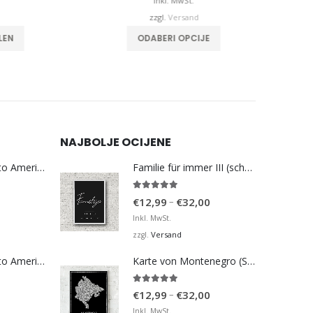
is
bis
Inkl. MwSt.
€32,00
€32,00
zzgl.
Versand
Dieses Produkt weist mehrere Varianten auf. Die Optionen können auf der Produktseite gewählt werden
Dieses Produkt weist mehrere Varianten auf. Die Optionen können auf der Produktseite gewählt werden
ODABERI OPCIJE
NAJBOLJE OCIJENE
Bosna Take Me to America Navijačka Majica 3
Familie für immer III (schwarz)
5.00
von 5
Preisspanne:
–
€
12,99
€
32,00
€12,99
Inkl. MwSt.
bis
Versand
zzgl.
€32,00
Bosna Take Me to America Navijačka Majica 4
Karte von Montenegro (Silver Map)
5.00
von 5
Preisspanne:
–
€
12,99
€
32,00
€12,99
Inkl. MwSt.