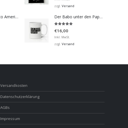
bis
Versand
zzgl.
€32,00
Bosna Take Me to America Navijačka Majica 2
Der Babo unter den Papas - Tasse
5.00
von 5
€
16,00
Inkl. MwSt.
Versand
zzgl.
Versandkosten
Datenschutzerklärung
AGBs
Impressum