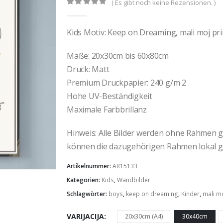
( Es gibt noch keine Rezensionen. )
0
out of 5
Kids Motiv: Keep on Dreaming, mali moj pri
Maße: 20x30cm bis 60x80cm
Druck: Matt
Premium Druckpapier: 240 g/m 2
Hohe UV-Beständigkeit
Maximale Farbbrillanz
Hinweis: Alle Bilder werden ohne Rahmen gel
können die dazugehörigen Rahmen lokal g
Artikelnummer:
AR15133
Kategorien:
Kids
,
Wandbilder
Schlagwörter:
boys
,
keep on dreaming
,
Kinder
,
mali mo
VARIJACIJA
20x30cm (A4)
30x40cm