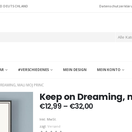
ND DEUTSCHLAND
Datenschutzerklär
Alle Ka
AR
#VERSCHIEDENES
MEIN DESIGN
MEIN KONTO
REAMING, MALI MOJ PRINC
Keep on Dreaming, m
Preisspann
€
12,99
–
€
32,00
€12,99
bis
Inkl. MwSt.
€32,00
zzgl.
Versand