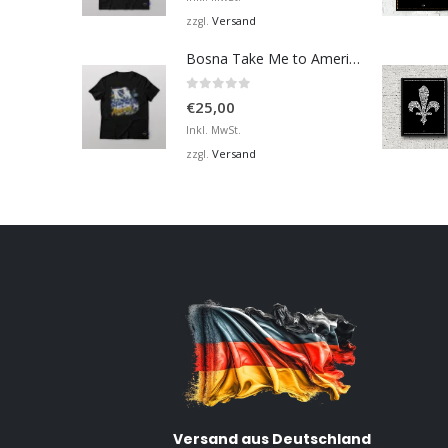
Versand
zzgl.
Bosna Take Me to America Navijačka Majica 2
0
von 5
€
25,00
Inkl. MwSt.
Versand
zzgl.
Versand aus Deutschland