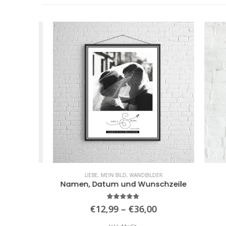
LIEBE
,
MEIN BILD
,
WANDBILDER
daten
Namen, Datum und Wunschzeile
5.00
von 5
reisspanne:
Preisspanne:
€
12,99
–
€
36,00
12,99
€12,99