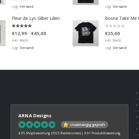
bis
Versand
Versand
zzgl.
zzgl.
€36,00
Fleur de Lys-Silber Lilien
4.95
von 5
0
von 5
Preisspanne:
–
€
12,99
€
45,00
€
25,00
€12,99
Inkl. MwSt.
Inkl. MwSt.
bis
Versand
Versand
zzgl.
zzgl.
€45,00
ARNA Designs
Unabhängig geprüft
4.95 Shopbewertung
(3325 Rezensionen)
|
4.91 Produktbewertung