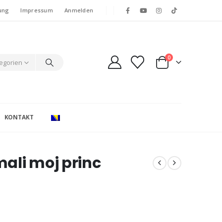
ung
Impressum
Anmelden
0
tegorien
KONTAKT
ali moj princ
e: