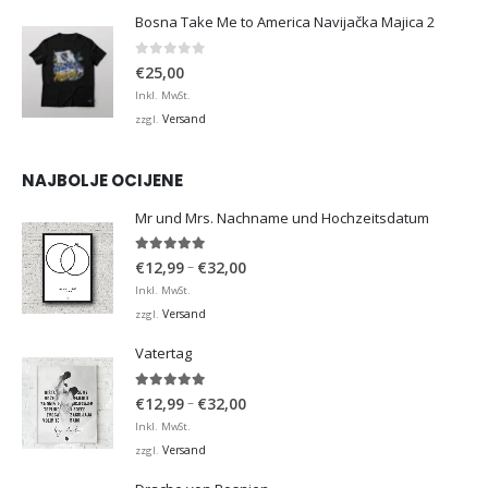
Bosna Take Me to America Navijačka Majica 2
0
von 5
€
25,00
Inkl. MwSt.
Versand
zzgl.
NAJBOLJE OCIJENE
Mr und Mrs. Nachname und Hochzeitsdatum
5.00
von 5
Preisspanne:
–
€
12,99
€
32,00
€12,99
Inkl. MwSt.
bis
Versand
zzgl.
€32,00
Vatertag
5.00
von 5
Preisspanne:
–
€
12,99
€
32,00
€12,99
Inkl. MwSt.
bis
Versand
zzgl.
€32,00