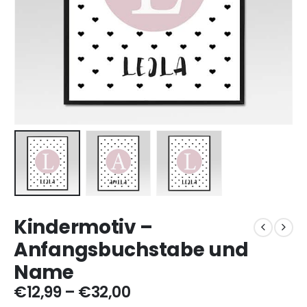
Kindermotiv –
Anfangsbuchstabe und
Name
Preisspanne:
€
12,99
–
€
32,00
€12,99