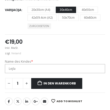
VARIJACIJA
20x30cm (A4)
30x40cm
40x50cm
42x59.4cm (A2)
50x70cm
60x80cm
ZURÜCKSETZEN
€
19,00
Inkl. MwSt.
zzgl.
Versand
Name des Kindes
*
IN DEN WARENKORB
ADD TO WISHLIST