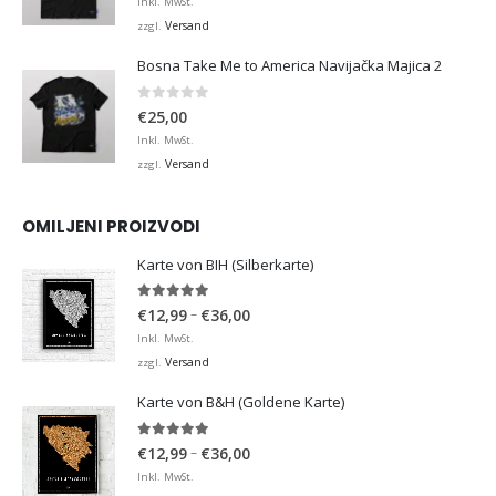
Inkl. MwSt.
Versand
zzgl.
Bosna Take Me to America Navijačka Majica 2
0
von 5
€
25,00
Inkl. MwSt.
Versand
zzgl.
OMILJENI PROIZVODI
Karte von BIH (Silberkarte)
4.92
von 5
Preisspanne:
–
€
12,99
€
36,00
€12,99
Inkl. MwSt.
bis
Versand
zzgl.
€36,00
Karte von B&H (Goldene Karte)
4.98
von 5
Preisspanne:
–
€
12,99
€
36,00
€12,99
Inkl. MwSt.