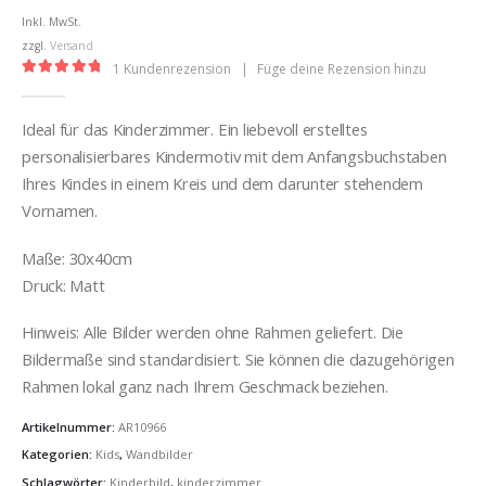
bis
Inkl. MwSt.
€32,00
zzgl.
Versand
1
Kundenrezension
|
Füge deine Rezension hinzu
5.00
out of 5
Ideal für das Kinderzimmer. Ein liebevoll erstelltes
personalisierbares Kindermotiv mit dem Anfangsbuchstaben
Ihres Kindes in einem Kreis und dem darunter stehendem
Vornamen.
Maße: 30x40cm
Druck: Matt
Hinweis: Alle Bilder werden ohne Rahmen geliefert. Die
Bildermaße sind standardisiert. Sie können die dazugehörigen
Rahmen lokal ganz nach Ihrem Geschmack beziehen.
Artikelnummer:
AR10966
Kategorien:
Kids
,
Wandbilder
Schlagwörter:
Kinderbild
,
kinderzimmer