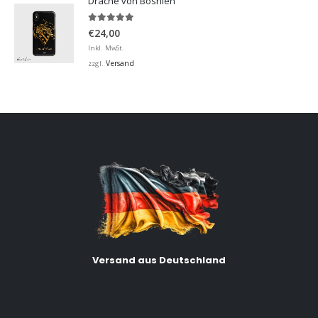
Drache von Bosnien
5.00
von 5
€
24,00
Inkl. MwSt.
Versand
zzgl.
Versand aus Deutschland