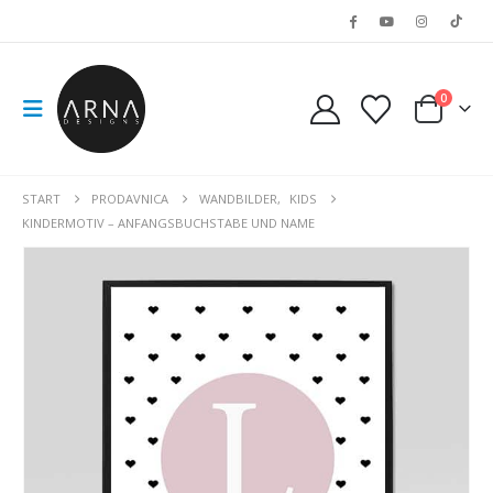
0
START
PRODAVNICA
WANDBILDER
,
KIDS
KINDERMOTIV – ANFANGSBUCHSTABE UND NAME