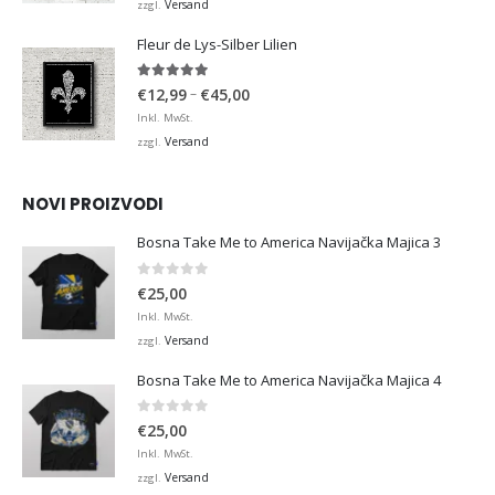
bis
Versand
zzgl.
€36,00
Fleur de Lys-Silber Lilien
4.95
von 5
Preisspanne:
–
€
12,99
€
45,00
€12,99
Inkl. MwSt.
bis
Versand
zzgl.
€45,00
NOVI PROIZVODI
Bosna Take Me to America Navijačka Majica 3
0
von 5
€
25,00
Inkl. MwSt.
Versand
zzgl.
Bosna Take Me to America Navijačka Majica 4
0
von 5
€
25,00
Inkl. MwSt.
Versand
zzgl.