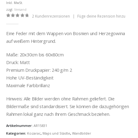
bis
Inkl. MwSt.
€32,00
zzgl.
Versand
2
Kundenrezensionen
|
Füge deine Rezension hinzu
0
out of 5
Eine Feder mit dem Wappen von Bosnien und Herzegowina
auf weißem Hintergrund.
Maße: 20x30cm bis 60x80cm
Druck: Matt
Premium Druckpapier: 240 g/m 2
Hohe UV-Beständigkeit
Maximale Farbbrillanz
Hinweis: Alle Bilder werden ohne Rahmen geliefert. Die
Bildermaße sind standardisiert. Sie können die dazugehörigen
Rahmen lokal ganz nach Ihrem Geschmack beziehen.
Artikelnummer:
AR15831
Kategorien:
Kozarac
,
Maps und Städte
,
Wandbilder