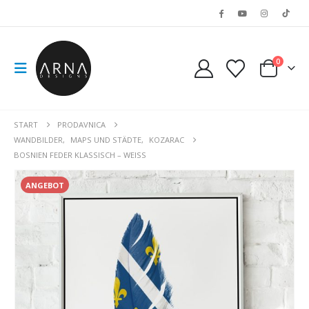
0
START
PRODAVNICA
WANDBILDER
,
MAPS UND STÄDTE
,
KOZARAC
BOSNIEN FEDER KLASSISCH – WEISS
ANGEBOT