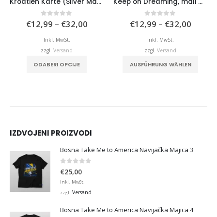
Kroatien Karte (Silver Map)
Keep on Dreaming, mali moj princ
Preisspanne:
Preisspanne:
 5
0
von 5
5.00
vo
–
€
32,00
€
12,99
–
€
32,00
€
12,99
–
€
€12,99
€12,99
bis
bis
MwSt.
Inkl. MwSt.
Inkl. MwSt
€32,00
€32,00
rsand
zzgl.
Versand
zzgl.
Versa
Dieses Produkt weist mehrere Varianten auf. Die Optionen können auf der Produktseite gewählt werden
Dieses Produkt weist mehrere Varianten auf. Die Optionen können auf der Produktseite gewählt werden
 OPCIJE
AUSFÜHRUNG WÄHLEN
ODABERI OP
IZDVOJENI PROIZVODI
Bosna Take Me to America Navijačka Majica 3
0
von 5
€
25,00
Inkl. MwSt.
Versand
zzgl.
Bosna Take Me to America Navijačka Majica 4