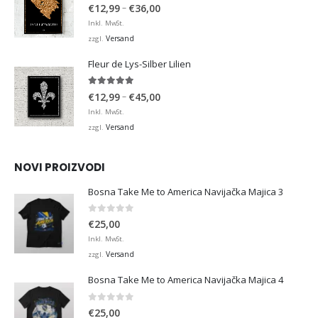
4.98
von 5
Preisspanne:
–
€
12,99
€
36,00
€12,99
Inkl. MwSt.
bis
Versand
zzgl.
€36,00
Fleur de Lys-Silber Lilien
4.95
von 5
Preisspanne:
–
€
12,99
€
45,00
€12,99
Inkl. MwSt.
bis
Versand
zzgl.
€45,00
NOVI PROIZVODI
Bosna Take Me to America Navijačka Majica 3
0
von 5
€
25,00
Inkl. MwSt.
Versand
zzgl.
Bosna Take Me to America Navijačka Majica 4
0
von 5
€
25,00