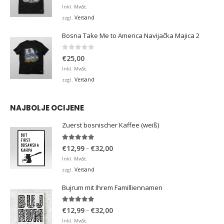
Inkl. MwSt.
Versand
zzgl.
Bosna Take Me to America Navijačka Majica 2
0
von 5
€
25,00
Inkl. MwSt.
Versand
zzgl.
NAJBOLJE OCIJENE
Zuerst bosnischer Kaffee (weiß)
5.00
von 5
Preisspanne:
–
€
12,99
€
32,00
€12,99
Inkl. MwSt.
bis
Versand
zzgl.
€32,00
Bujrum mit Ihrem Familliennamen
5.00
von 5
Preisspanne:
–
€
12,99
€
32,00
€12,99
Inkl. MwSt.