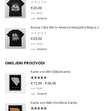
0
von 5
€
25,00
Inkl. MwSt.
Versand
zzgl.
Bosna Take Me to America Navijačka Majica 2
0
von 5
€
25,00
Inkl. MwSt.
Versand
zzgl.
OMILJENI PROIZVODI
Karte von BIH (Silberkarte)
4.92
von 5
Preisspanne:
–
€
12,99
€
36,00
€12,99
Inkl. MwSt.
bis
Versand
zzgl.
€36,00
Karte von B&H (Goldene Karte)