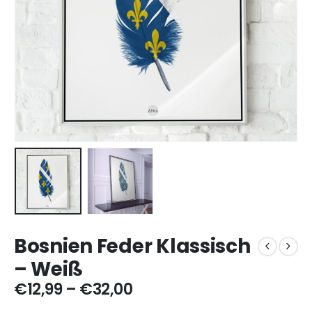
Bosnien Feder Klassisch
– Weiß
Preisspanne:
€
12,99
–
€
32,00
€12,99