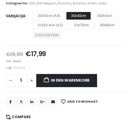
Schlagwörter:
BIH
,
BiH Wappen
,
Bosnien
,
Bosnien
,
Feder
,
liebe
VARIJACIJA
20x30cm (A4)
30x40cm
40x50cm
42x59.4cm (A2)
50x70cm
60x80cm
ZURÜCKSETZEN
Ursprünglicher
Aktueller
€
17,99
€
19,99
Preis
Preis
Inkl. MwSt.
war:
ist:
zzgl.
Versand
€19,99
€17,99.
IN DEN WARENKORB
ADD TO WISHLIST
COMPARE