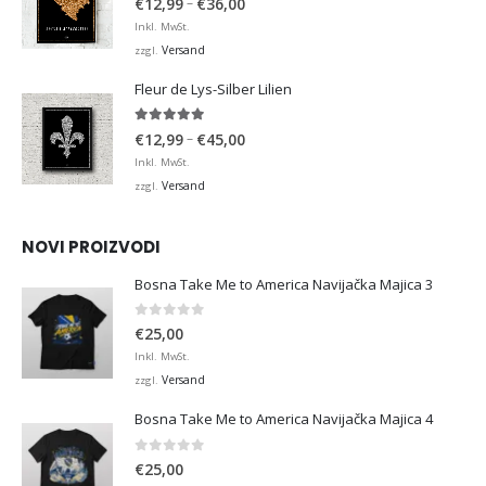
Preisspanne:
–
€
12,99
€
36,00
€12,99
Inkl. MwSt.
bis
Versand
zzgl.
€36,00
Fleur de Lys-Silber Lilien
4.95
von 5
Preisspanne:
–
€
12,99
€
45,00
€12,99
Inkl. MwSt.
bis
Versand
zzgl.
€45,00
NOVI PROIZVODI
Bosna Take Me to America Navijačka Majica 3
0
von 5
€
25,00
Inkl. MwSt.
Versand
zzgl.
Bosna Take Me to America Navijačka Majica 4
0
von 5
€
25,00