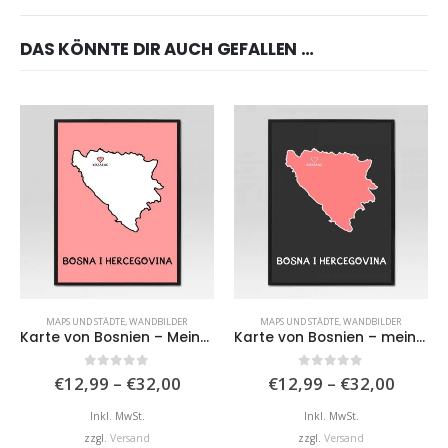
DAS KÖNNTE DIR AUCH GEFALLEN …
MAPS UND STÄDTE
,
WANDBILDER
MAPS UND STÄDTE
,
WANDBILDER
Karte von Bosnien – Meine Stadt
Karte von Bosnien – meine Stadt II
Preisspanne:
Preiss
0
von 5
0
von 5
€
12,99
–
€
32,00
€
12,99
–
€
32,00
€12,99
€12,9
bis
bis
Inkl. MwSt.
Inkl. MwSt.
€32,00
€32,0
zzgl.
Versand
zzgl.
Versand
Dieses Produkt weist mehrere Varianten auf. Die Optionen können auf der Produktseite gewählt werden
Dieses Produkt weist mehrere Varianten auf. Die Optionen können auf der Produktseite gewählt werden