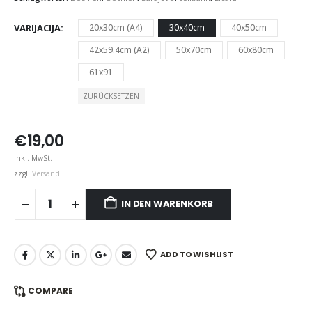
VARIJACIJA
20x30cm (A4)
30x40cm
40x50cm
42x59.4cm (A2)
50x70cm
60x80cm
61x91
ZURÜCKSETZEN
€
19,00
Inkl. MwSt.
zzgl.
Versand
IN DEN WARENKORB
ADD TO WISHLIST
COMPARE