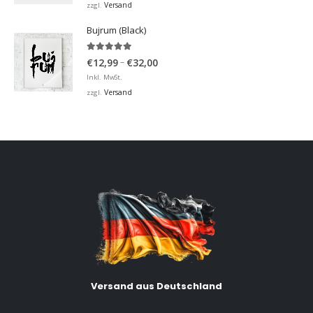
bis
Versand
zzgl.
€32,00
Bujrum (Black)
5.00
von 5
Preisspanne:
–
€
12,99
€
32,00
€12,99
Inkl. MwSt.
bis
Versand
zzgl.
€32,00
Versand aus Deutschland