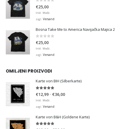
0
von 5
€
25,00
Inkl. MwSt.
Versand
zzgl.
Bosna Take Me to America Navijačka Majica 2
0
von 5
€
25,00
Inkl. MwSt.
Versand
zzgl.
OMILJENI PROIZVODI
Karte von BIH (Silberkarte)
4.92
von 5
Preisspanne:
–
€
12,99
€
36,00
€12,99
Inkl. MwSt.
bis
Versand
zzgl.
€36,00
Karte von B&H (Goldene Karte)
4.98
von 5