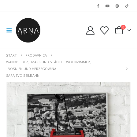
0
START
PRODAVNICA
WANDBILDER
,
MAPS UND STÄDTE
,
WOHNZIMMER
,
BOSNIEN UND HERZEGOWINA
SARAJEVO SEILBAHN