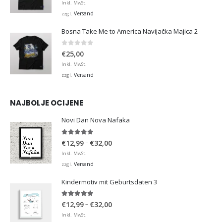
Inkl. MwSt.
Versand
zzgl.
Bosna Take Me to America Navijačka Majica 2
0
von 5
€
25,00
Inkl. MwSt.
Versand
zzgl.
NAJBOLJE OCIJENE
Novi Dan Nova Nafaka
5.00
von 5
Preisspanne:
–
€
12,99
€
32,00
€12,99
Inkl. MwSt.
bis
Versand
zzgl.
€32,00
Kindermotiv mit Geburtsdaten 3
5.00
von 5
Preisspanne:
–
€
12,99
€
32,00
€12,99
Inkl. MwSt.