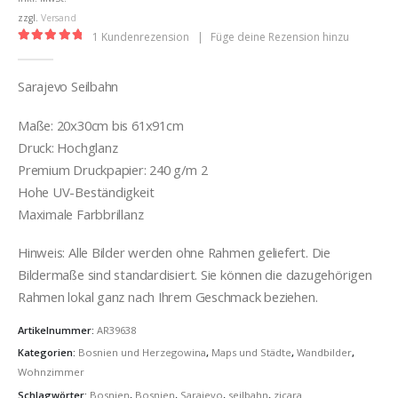
€36,00
zzgl.
Versand
1
Kundenrezension
|
Füge deine Rezension hinzu
5.00
out of 5
Sarajevo Seilbahn
Maße: 20x30cm bis 61x91cm
Druck: Hochglanz
Premium Druckpapier: 240 g/m 2
Hohe UV-Beständigkeit
Maximale Farbbrillanz
Hinweis: Alle Bilder werden ohne Rahmen geliefert. Die
Bildermaße sind standardisiert. Sie können die dazugehörigen
Rahmen lokal ganz nach Ihrem Geschmack beziehen.
Artikelnummer:
AR39638
Kategorien:
Bosnien und Herzegowina
,
Maps und Städte
,
Wandbilder
,
Wohnzimmer
Schlagwörter:
Bosnien
,
Bosnien
,
Sarajevo
,
seilbahn
,
zicara