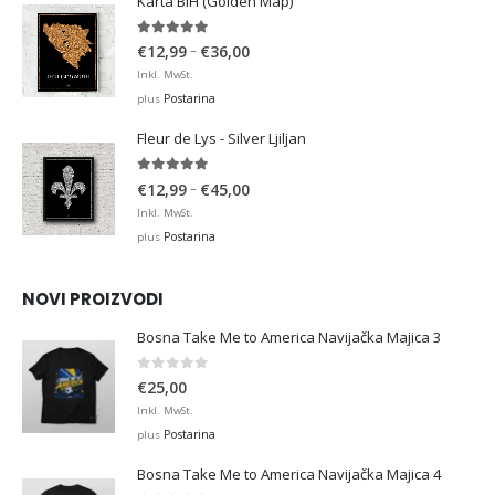
Karta BIH (Golden Map)
€36,00
4.93
out of 5
Price
–
€
12,99
€
36,00
range:
Inkl. MwSt.
€12,99
Postarina
plus
through
Fleur de Lys - Silver Ljiljan
€36,00
4.88
out of 5
Price
–
€
12,99
€
45,00
range:
Inkl. MwSt.
€12,99
Postarina
plus
through
€45,00
NOVI PROIZVODI
Bosna Take Me to America Navijačka Majica 3
0
out of 5
€
25,00
Inkl. MwSt.
Postarina
plus
Bosna Take Me to America Navijačka Majica 4