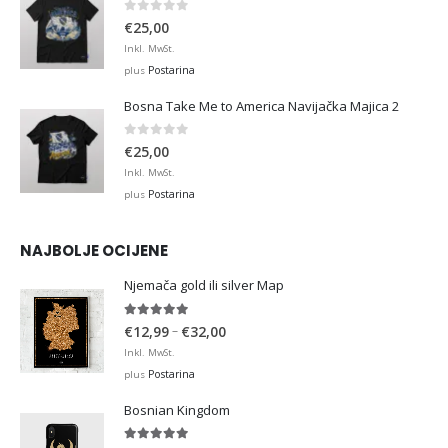
0
out of 5
€
25,00
Inkl. MwSt.
Postarina
plus
Bosna Take Me to America Navijačka Majica 2
0
out of 5
€
25,00
Inkl. MwSt.
Postarina
plus
NAJBOLJE OCIJENE
Njemača gold ili silver Map
5.00
out of 5
Price
–
€
12,99
€
32,00
range:
Inkl. MwSt.
€12,99
Postarina
plus
through
Bosnian Kingdom
€32,00