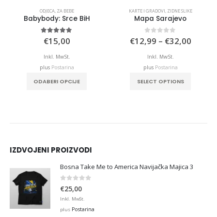
ARTE I GRADOVI
,
ZIDNE SLIKE
ODJECA
,
ZA BEBE
KARTE I GRADOVI
,
ZIDNE SLIKE
Babybody: Srce BiH
Mapa Sarajevo
e
Price
5.00
out of 5
0
out of 5
€
15,00
€
12,99
–
€
32,00
e:
range:
,99
€12,9
Inkl. MwSt.
Inkl. MwSt.
ough
throu
plus
Postarina
plus
Postarina
,00
€32,0
This product has multiple variants. The options may be chosen on the product page
ODABERI OPCIJE
SELECT OPTIONS
IZDVOJENI PROIZVODI
Bosna Take Me to America Navijačka Majica 3
0
out of 5
€
25,00
Inkl. MwSt.
Postarina
plus