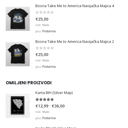
Bosna Take Me to America Navijačka Majica 4
0
out of 5
€
25,00
Inkl. MwSt.
Postarina
plus
Bosna Take Me to America Navijačka Majica 2
0
out of 5
€
25,00
Inkl. MwSt.
Postarina
plus
OMILJENI PROIZVODI
Karta BIH (Silver Map)
4.95
out of 5
Price
–
€
12,99
€
36,00
range:
Inkl. MwSt.
€12,99
Postarina
plus
through