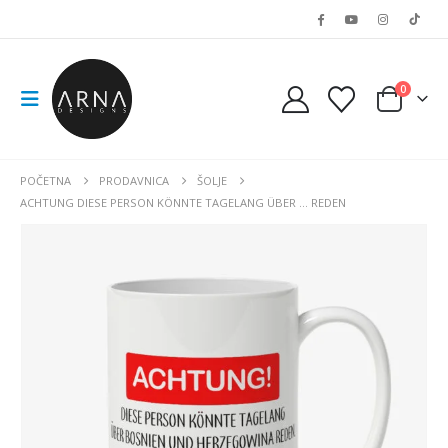
0
POČETNA
PRODAVNICA
ŠOLJE
ACHTUNG DIESE PERSON KÖNNTE TAGELANG ÜBER … REDEN