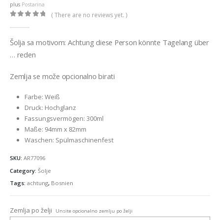
plus
Postarina
( There are no reviews yet. )
0
out of 5
Šolja sa motivom: Achtung diese Person könnte Tagelang über
… reden
Zemlja se može opcionalno birati
Farbe: Weiß
Druck: Hochglanz
Fassungsvermögen: 300ml
Maße: 94mm x 82mm
Waschen: Spülmaschinenfest
SKU:
AR77096
Category:
Šolje
Tags:
achtung
,
Bosnien
Zemlja po želji
Unsite opcionalno zemlju po želji