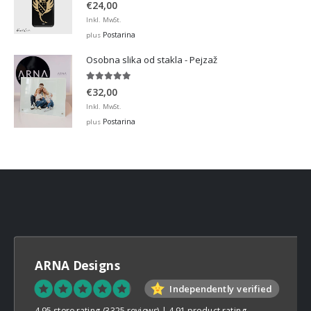
5.00
out of 5
€
24,00
Inkl. MwSt.
Postarina
plus
Osobna slika od stakla - Pejzaž
5.00
out of 5
€
32,00
Inkl. MwSt.
Postarina
plus
ARNA Designs
Independently verified
4.95 store rating
(3325 reviews)
|
4.91 product rating