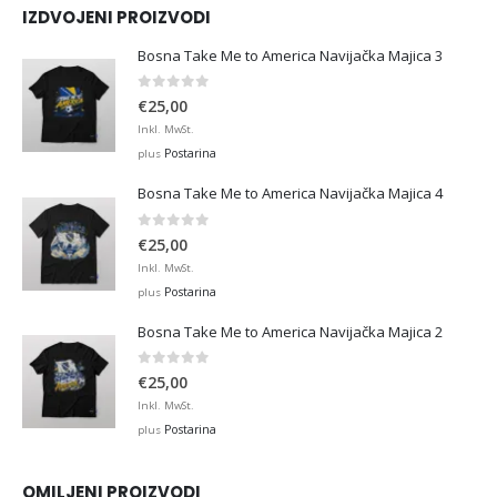
IZDVOJENI PROIZVODI
Bosna Take Me to America Navijačka Majica 3
0
out of 5
€
25,00
Inkl. MwSt.
Postarina
plus
Bosna Take Me to America Navijačka Majica 4
0
out of 5
€
25,00
Inkl. MwSt.
Postarina
plus
Bosna Take Me to America Navijačka Majica 2
0
out of 5
€
25,00
Inkl. MwSt.
Postarina
plus
OMILJENI PROIZVODI