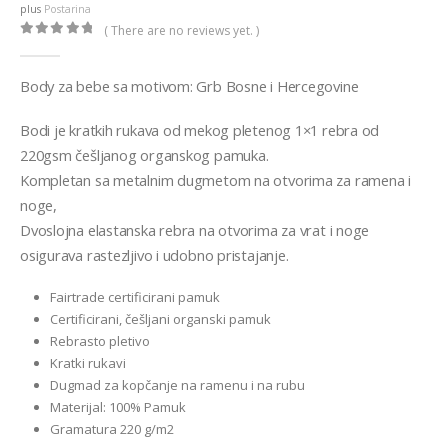
plus
Postarina
( There are no reviews yet. )
0
out of 5
Body za bebe sa motivom: Grb Bosne i Hercegovine
Bodi je kratkih rukava od mekog pletenog 1×1 rebra od
220gsm češljanog organskog pamuka.
Kompletan sa metalnim dugmetom na otvorima za ramena i
noge,
Dvoslojna elastanska rebra na otvorima za vrat i noge
osigurava rastezljivo i udobno pristajanje.
Fairtrade certificirani pamuk
Certificirani, češljani organski pamuk
Rebrasto pletivo
Kratki rukavi
Dugmad za kopčanje na ramenu i na rubu
Materijal: 100% Pamuk
Gramatura 220 g/m2