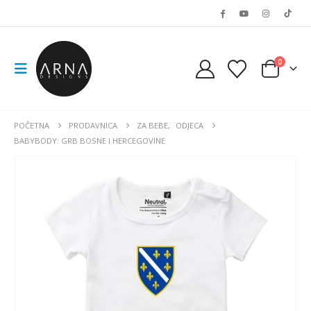
0
POČETNA
PRODAVNICA
ZA BEBE
,
ODJECA
BABYBODY: GRB BOSNE I HERCEGOVINE