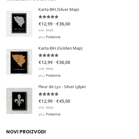
Karta BIH (Silver Map)
4.95
out of 5
Price
–
€
12,99
€
36,00
range:
Inkl. MwSt.
€12,99
Postarina
plus
through
Karta BIH (Golden Map)
€36,00
4.93
out of 5
Price
–
€
12,99
€
36,00
range:
Inkl. MwSt.
€12,99
Postarina
plus
through
Fleur de Lys - Silver Ljiljan
€36,00
4.88
out of 5
Price
–
€
12,99
€
45,00
range:
Inkl. MwSt.
€12,99
Postarina
plus
through
€45,00
NOVI PROIZVODI