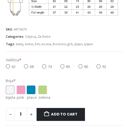
SKU:
AR75679
Categories:
Odjeca
,
Za Bebe
Tags:
baby
,
bebe
,
bih
,
bosna
,
Bosnien
,
grb
,
ljiljan
,
ljiljani
Veličina
*
62
68
74
80
86
92
Boja
*
bijela
pink
plava
zelena
ADD TO CART