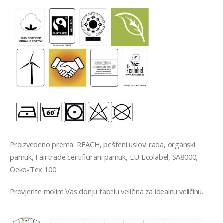
Proizvedeno prema: REACH, pošteni uslovi rada, organski
pamuk, Fairtrade certificirani pamuk, EU Ecolabel, SA8000,
Oeko-Tex 100
Provjerite molim Vas donju tabelu veli
č
ina za idealnu veli
č
inu.