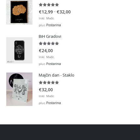
5.00
out of 5
Price
–
€
12,99
€
32,00
range:
Inkl. MwSt.
€12,99
Postarina
plus
through
BiH Gradovi
€32,00
5.00
out of 5
€
24,00
Inkl. MwSt.
Postarina
plus
Majčin dan - Staklo
5.00
out of 5
€
32,00
Inkl. MwSt.
Postarina
plus