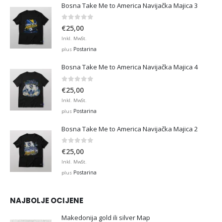
Bosna Take Me to America Navijačka Majica 3
0
out of 5
€
25,00
Inkl. MwSt.
Postarina
plus
Bosna Take Me to America Navijačka Majica 4
0
out of 5
€
25,00
Inkl. MwSt.
Postarina
plus
Bosna Take Me to America Navijačka Majica 2
0
out of 5
€
25,00
Inkl. MwSt.
Postarina
plus
NAJBOLJE OCIJENE
Makedonija gold ili silver Map