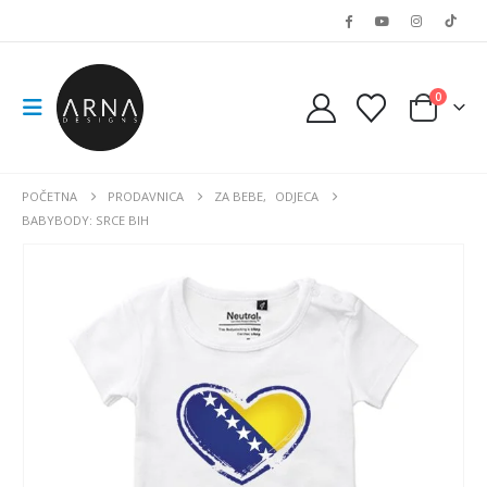
0
POČETNA
PRODAVNICA
ZA BEBE
,
ODJECA
BABYBODY: SRCE BIH