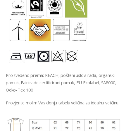
Proizvedeno prema: REACH, pošteni uslovi rada, organski
pamuk, Fairtrade certificirani pamuk, EU Ecolabel, SA8000,
Oeko-Tex 100
Provjerite molim Vas donju tabelu veli
č
ina za idealnu veli
č
inu.