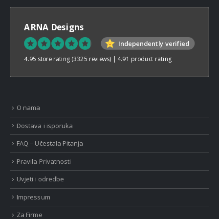
ARNA Designs
Independently verified
4.95 store rating
(3325 reviews)
|
4.91 product rating
O nama
Dostava i isporuka
FAQ – Učestala Pitanja
Pravila Privatnosti
Uvjeti i odredbe
Impressum
Za Firme