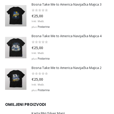
Bosna Take Me to America Navijačka Majica 3
0
out of 5
€
25,00
Inkl. MwSt.
Postarina
plus
Bosna Take Me to America Navijačka Majica 4
0
out of 5
€
25,00
Inkl. MwSt.
Postarina
plus
Bosna Take Me to America Navijačka Majica 2
0
out of 5
€
25,00
Inkl. MwSt.
Postarina
plus
OMILJENI PROIZVODI
Karta BIH (Silver Map)