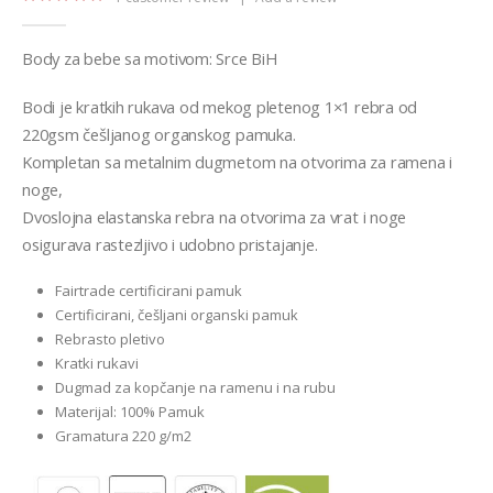
5.00
out of 5
Body za bebe sa motivom: Srce BiH
Bodi je kratkih rukava od mekog pletenog 1×1 rebra od
220gsm češljanog organskog pamuka.
Kompletan sa metalnim dugmetom na otvorima za ramena i
noge,
Dvoslojna elastanska rebra na otvorima za vrat i noge
osigurava rastezljivo i udobno pristajanje.
Fairtrade certificirani pamuk
Certificirani, češljani organski pamuk
Rebrasto pletivo
Kratki rukavi
Dugmad za kopčanje na ramenu i na rubu
Materijal: 100% Pamuk
Gramatura 220 g/m2