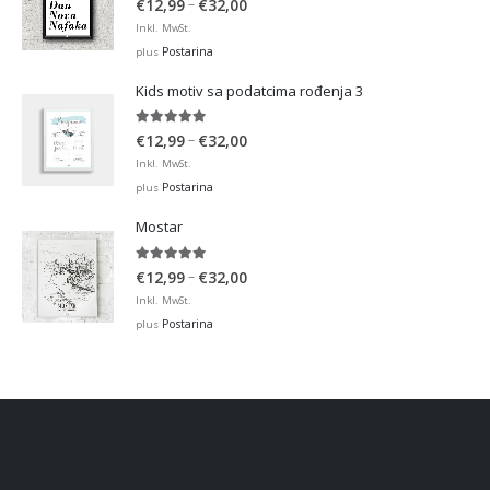
Price
–
€
12,99
€
32,00
range:
Inkl. MwSt.
€12,99
Postarina
plus
through
Kids motiv sa podatcima rođenja 3
€32,00
5.00
out of 5
Price
–
€
12,99
€
32,00
range:
Inkl. MwSt.
€12,99
Postarina
plus
through
Mostar
€32,00
5.00
out of 5
Price
–
€
12,99
€
32,00
range:
Inkl. MwSt.
€12,99
Postarina
plus
through
€32,00