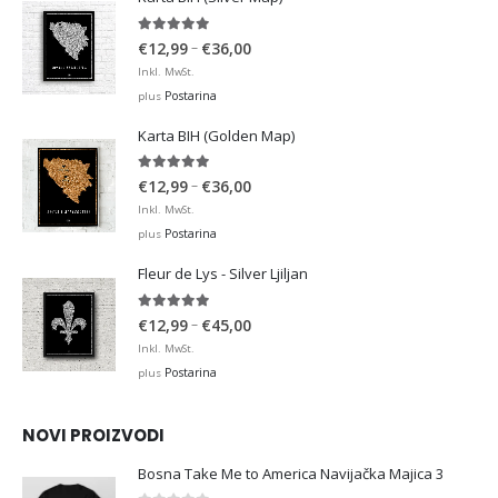
4.95
out of 5
Price
–
€
12,99
€
36,00
range:
Inkl. MwSt.
€12,99
Postarina
plus
through
Karta BIH (Golden Map)
€36,00
4.93
out of 5
Price
–
€
12,99
€
36,00
range:
Inkl. MwSt.
€12,99
Postarina
plus
through
Fleur de Lys - Silver Ljiljan
€36,00
4.88
out of 5
Price
–
€
12,99
€
45,00
range:
Inkl. MwSt.
€12,99
Postarina
plus
through
€45,00
NOVI PROIZVODI
Bosna Take Me to America Navijačka Majica 3