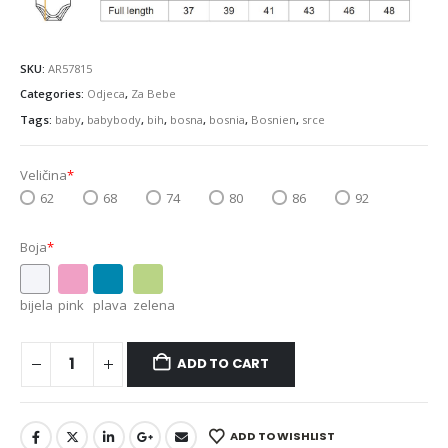
SKU:
AR57815
Categories:
Odjeca
,
Za Bebe
Tags:
baby
,
babybody
,
bih
,
bosna
,
bosnia
,
Bosnien
,
srce
Veličina
*
62
68
74
80
86
92
Boja
*
bijela
pink
plava
zelena
ADD TO CART
ADD TO WISHLIST