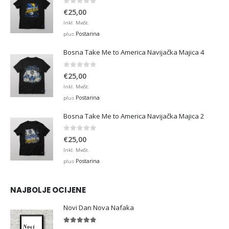
0
out of 5
€
25,00
Inkl. MwSt.
Postarina
plus
Bosna Take Me to America Navijačka Majica 4
0
out of 5
€
25,00
Inkl. MwSt.
Postarina
plus
Bosna Take Me to America Navijačka Majica 2
0
out of 5
€
25,00
Inkl. MwSt.
Postarina
plus
NAJBOLJE OCIJENE
Novi Dan Nova Nafaka
5.00
out of 5