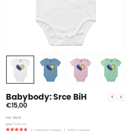
Babybody: Srce BiH
€
15,00
Inkl. MwSt.
plus
Postarina
1
customer review
|
Add a review