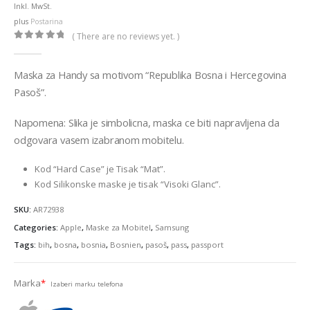
Inkl. MwSt.
plus
Postarina
( There are no reviews yet. )
0
out of 5
Maska za Handy sa motivom “Republika Bosna i Hercegovina
Pasoš”.
Napomena: Slika je simbolicna, maska ce biti napravljena da
odgovara vasem izabranom mobitelu.
Kod “Hard Case” je Tisak “Mat”.
Kod Silikonske maske je tisak “Visoki Glanc”.
SKU:
AR72938
Categories:
Apple
,
Maske za Mobitel
,
Samsung
Tags:
bih
,
bosna
,
bosnia
,
Bosnien
,
pasoš
,
pass
,
passport
Marka
*
Izaberi marku telefona