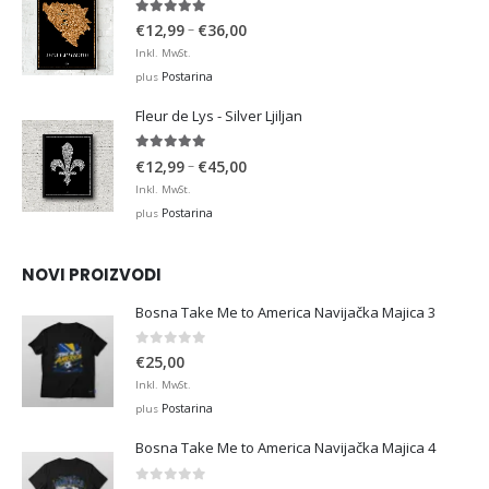
4.93
out of 5
Price
–
€
12,99
€
36,00
range:
Inkl. MwSt.
€12,99
Postarina
plus
through
Fleur de Lys - Silver Ljiljan
€36,00
4.88
out of 5
Price
–
€
12,99
€
45,00
range:
Inkl. MwSt.
€12,99
Postarina
plus
through
€45,00
NOVI PROIZVODI
Bosna Take Me to America Navijačka Majica 3
0
out of 5
€
25,00
Inkl. MwSt.
Postarina
plus
Bosna Take Me to America Navijačka Majica 4