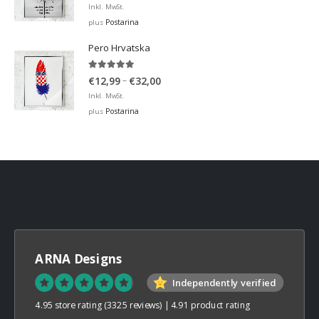
range:
Inkl. MwSt.
€12,99
Postarina
plus
through
Pero Hrvatska
€32,00
5.00
out of 5
Price
–
€
12,99
€
32,00
range:
Inkl. MwSt.
€12,99
Postarina
plus
through
€32,00
ARNA Designs
Independently verified
4.95 store rating
(3325 reviews)
|
4.91 product rating