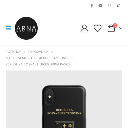
0
POČETNA
PRODAVNICA
MASKE ZA MOBITEL
,
APPLE
,
SAMSUNG
REPUBLIKA BOSNA I HERCEGOVINA PASOŠ