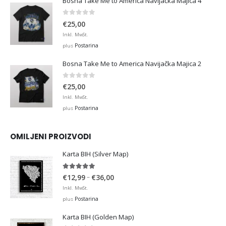
Bosna Take Me to America Navijačka Majica 4
0
out of 5
€
25,00
Inkl. MwSt.
Postarina
plus
Bosna Take Me to America Navijačka Majica 2
0
out of 5
€
25,00
Inkl. MwSt.
Postarina
plus
OMILJENI PROIZVODI
Karta BIH (Silver Map)
4.95
out of 5
Price
–
€
12,99
€
36,00
range:
Inkl. MwSt.
€12,99
Postarina
plus
through
Karta BIH (Golden Map)
€36,00