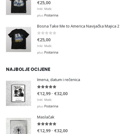
0
out of 5
€
25,00
Inkl. MwSt.
Postarina
plus
Bosna Take Me to America Navijačka Majica 2
0
out of 5
€
25,00
Inkl. MwSt.
Postarina
plus
NAJBOLJE OCIJENE
Imena, datum i rečenica
5.00
out of 5
Price
–
€
12,99
€
32,00
range:
Inkl. MwSt.
€12,99
Postarina
plus
through
Maslačak
€32,00
5.00
out of 5
Price
–
€
12,99
€
32,00