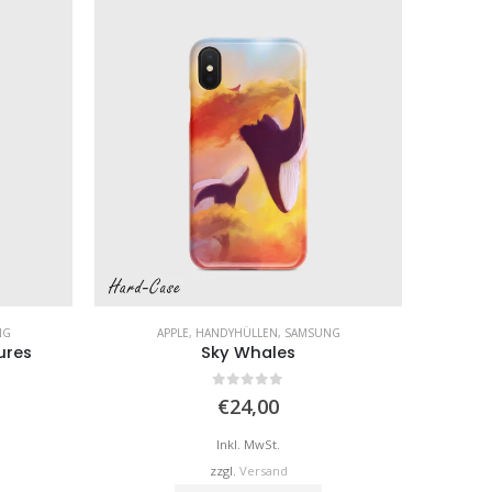
NG
APPLE
,
HANDYHÜLLEN
,
SAMSUNG
ures
Sky Whales
0
von 5
€
24,00
Inkl. MwSt.
zzgl.
Versand