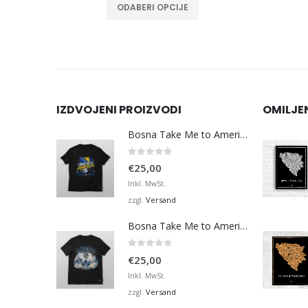
ODABERI OPCIJE
IZDVOJENI PROIZVODI
OMILJE
Bosna Take Me to America Navijačka Majica 3
0
von 5
€
25,00
Inkl. MwSt.
Versand
zzgl.
Bosna Take Me to America Navijačka Majica 4
0
von 5
€
25,00
Inkl. MwSt.
Versand
zzgl.