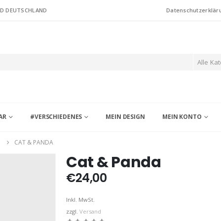
ND DEUTSCHLAND
Datenschutzerklär
Alle Ka
AR
#VERSCHIEDENES
MEIN DESIGN
MEIN KONTO
G
CAT & PANDA
Cat & Panda
€
24,00
Inkl. MwSt.
zzgl.
Versand