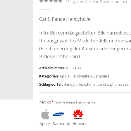
( Es gibt noch keine Rezensionen. )
0
out of 5
Cat & Panda Handyhülle
Info: Bei dem dargestellten Bild handelt es
Ihr ausgewähltes Modell erstellt und vers
(Positionierung der Kamera oder Fingerdruc
Bildes sichtbar sind.
Artikelnummer:
AR37168
Kategorien:
Apple
,
Handyhüllen
,
Samsung
Schlagwörter:
Handyhülle
,
iphone
,
panda
,
phonecase
,
Marke
*
Wähle deine Handymarke
Apple
Samsung
Huawei