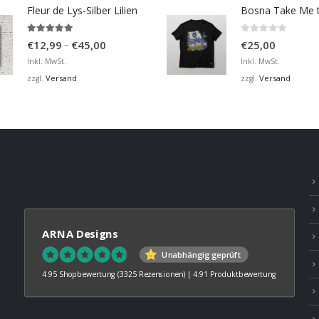
Fleur de Lys-Silber Lilien
4.95
von 5
0
von 5
Preisspanne:
–
€
12,99
€
45,00
€
25,00
€12,99
Inkl. MwSt.
Inkl. MwSt.
bis
Versand
Versand
zzgl.
zzgl.
€45,00
ARNA Designs
Unabhängig geprüft
4.95 Shopbewertung
(3325 Rezensionen)
|
4.91 Produktbewertung