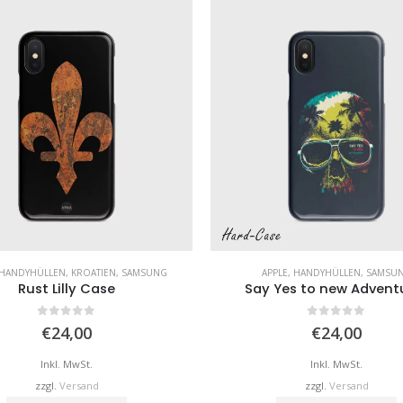
HANDYHÜLLEN
,
KROATIEN
,
SAMSUNG
APPLE
,
HANDYHÜLLEN
,
SAMSU
Rust Lilly Case
Say Yes to new Advent
0
von 5
0
von 5
€
24,00
€
24,00
Inkl. MwSt.
Inkl. MwSt.
zzgl.
Versand
zzgl.
Versand