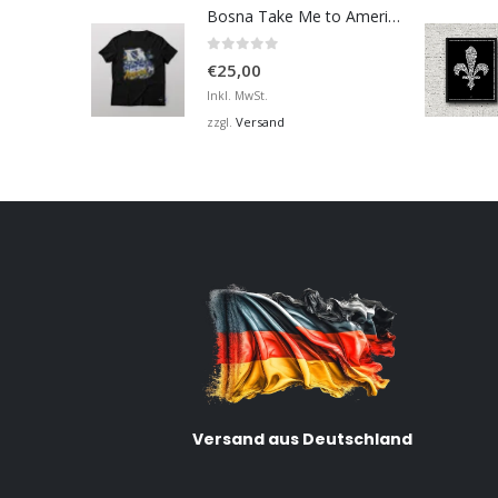
Bosna Take Me to America Navijačka Majica 2
0
von 5
€
25,00
Inkl. MwSt.
Versand
zzgl.
Versand aus Deutschland