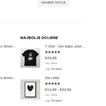
ODABERI OPCIJE
NAJBOLJE OCIJENE
Bosna Take Me to America Navijačka Majica 3
T-Shirt - Der Babo unter den Papas
5.00
von 5
€
25,00
Inkl. MwSt.
Versand
zzgl.
Bosna Take Me to America Navijačka Majica 4
Die Liebe
5.00
von 5
Preisspanne:
–
€
12,99
€
32,00
€12,99
Inkl. MwSt.
bis
Versand
zzgl.
€32,00