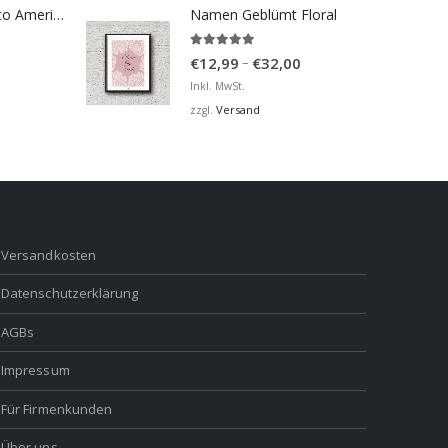
Bosna Take Me to America Navijačka Majica 2
Namen Geblümt Floral
5.00
von 5
Preisspanne:
–
€
12,99
€
32,00
€12,99
Inkl. MwSt.
bis
Versand
zzgl.
€32,00
Versandkosten
Datenschutzerklärung
AGBs
Impressum
Für Firmenkunden
Über uns