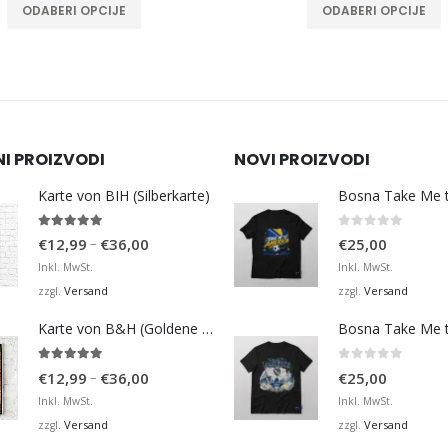
ODABERI OPCIJE
ODABERI OPCIJE
NI PROIZVODI
NOVI PROIZVODI
Karte von BIH (Silberkarte)
4.92
von 5
0
von 5
Preisspanne:
–
€
12,99
€
36,00
€
25,00
€12,99
Inkl. MwSt.
Inkl. MwSt.
bis
Versand
Versand
zzgl.
zzgl.
€36,00
Karte von B&H (Goldene Karte)
4.98
von 5
0
von 5
Preisspanne:
–
€
12,99
€
36,00
€
25,00
€12,99
Inkl. MwSt.
Inkl. MwSt.
bis
Versand
Versand
zzgl.
zzgl.
€36,00