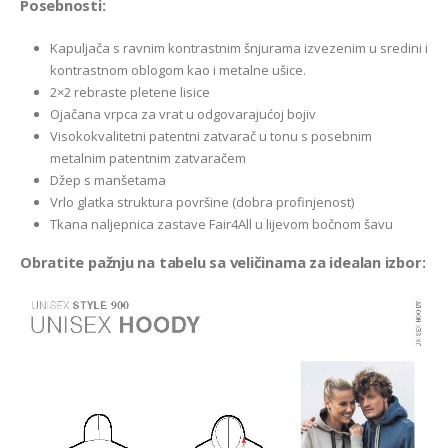
Posebnosti:
Kapuljača s ravnim kontrastnim šnjurama izvezenim u sredini i
kontrastnom oblogom kao i metalne ušice.
2×2 rebraste pletene lisice
Ojačana vrpca za vrat u odgovarajućoj bojiv
Visokokvalitetni patentni zatvarač u tonu s posebnim
metalnim patentnim zatvaračem
Džep s manšetama
Vrlo glatka struktura površine (dobra profinjenost)
Tkana naljepnica zastave Fair4All u lijevom bočnom šavu
Obratite pažnju na tabelu sa veličinama za idealan izbor: