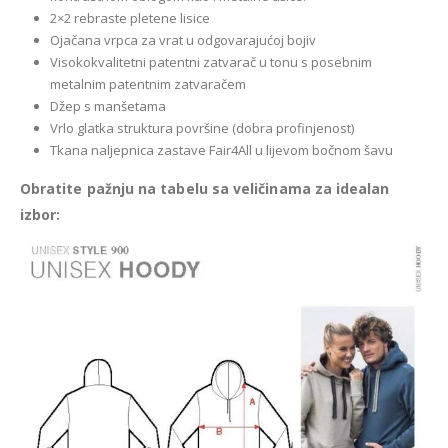
2×2 rebraste pletene lisice
Ojačana vrpca za vrat u odgovarajućoj bojiv
Visokokvalitetni patentni zatvarač u tonu s posebnim
metalnim patentnim zatvaračem
Džep s manšetama
Vrlo glatka struktura površine (dobra profinjenost)
Tkana naljepnica zastave Fair4All u lijevom bočnom šavu
Obratite pažnju na tabelu sa veličinama za idealan
izbor: