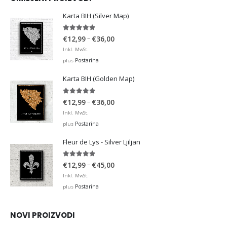
Karta BIH (Silver Map)
4.95
out of 5
Price
–
€
12,99
€
36,00
range:
Inkl. MwSt.
€12,99
Postarina
plus
through
Karta BIH (Golden Map)
€36,00
4.93
out of 5
Price
–
€
12,99
€
36,00
range:
Inkl. MwSt.
€12,99
Postarina
plus
through
Fleur de Lys - Silver Ljiljan
€36,00
4.88
out of 5
Price
–
€
12,99
€
45,00
range:
Inkl. MwSt.
€12,99
Postarina
plus
through
€45,00
NOVI PROIZVODI