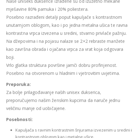
Naše uniseks dukserice izrađene su od izuzetno mekane
mješavine 80% pamuka i 20% poliestera.
Posebno razrađeni detalji poput kapuljače s kontrastnom
unutarnjom oblogom, kao i po jedna metalna ušica te ravna
kontrastna vrpca izvezena u sredini, stvarno privlače pažnju.
Na džepovima i na pojasu nalaze se 2×2 rebraste manžete
kao završna obrada i ojačana vrpca za vrat koja odgovara
boji.
Vrlo glatka struktura površine jamči dobru profinjenost.
Posebno na otvorenom u hladnim i vjetrovitim uvjetima.
Preporuka:
Za bolje prilagođavanje naših unisex dukserica,
preporučujemo našim ženskim kupcima da naruče jednu
veličinu manje od uobičajene.
Posebnosti:
Kapuljača s ravnim kontrastnim šnjurama izvezenim u sredini i
kontrastnom oblogom kao i metalne ušice.