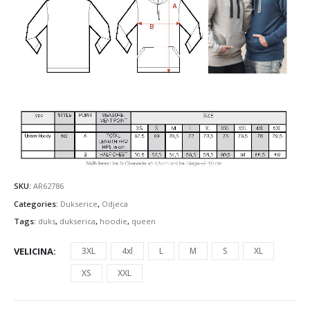
SKU:
AR62786
Categories:
Dukserice
,
Odjeca
Tags:
duks
,
dukserica
,
hoodie
,
queen
VELICINA
3XL
4xl
L
M
S
XL
XS
XXL