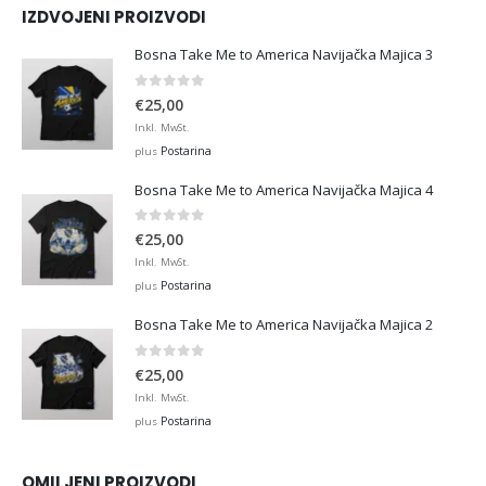
IZDVOJENI PROIZVODI
Bosna Take Me to America Navijačka Majica 3
0
out of 5
€
25,00
Inkl. MwSt.
Postarina
plus
Bosna Take Me to America Navijačka Majica 4
0
out of 5
€
25,00
Inkl. MwSt.
Postarina
plus
Bosna Take Me to America Navijačka Majica 2
0
out of 5
€
25,00
Inkl. MwSt.
Postarina
plus
OMILJENI PROIZVODI