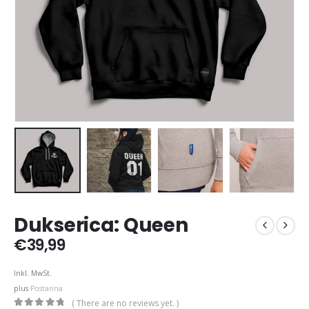
Dukserica: Queen
€
39,99
Inkl. MwSt.
plus
Postarina
( There are no reviews yet. )