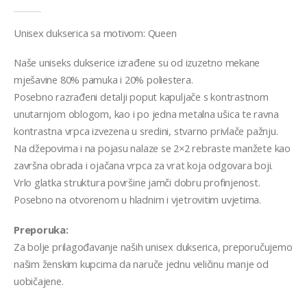
0
out of 5
Unisex dukserica sa motivom: Queen
Naše uniseks dukserice izrađene su od izuzetno mekane
mješavine 80% pamuka i 20% poliestera.
Posebno razrađeni detalji poput kapuljače s kontrastnom
unutarnjom oblogom, kao i po jedna metalna ušica te ravna
kontrastna vrpca izvezena u sredini, stvarno privlače pažnju.
Na džepovima i na pojasu nalaze se 2×2 rebraste manžete kao
završna obrada i ojačana vrpca za vrat koja odgovara boji.
Vrlo glatka struktura površine jamči dobru profinjenost.
Posebno na otvorenom u hladnim i vjetrovitim uvjetima.
Preporuka:
Za bolje prilagođavanje naših unisex dukserica, preporučujemo
našim ženskim kupcima da naruče jednu veličinu manje od
uobičajene.