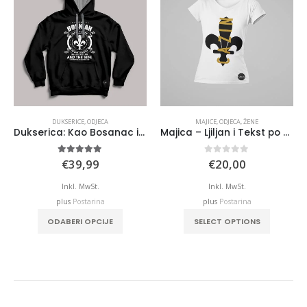
DUKSERICE
,
ODJECA
MAJICE
,
ODJECA
,
ŽENE
Dukserica: Kao Bosanac imam 3 strane
Majica – Ljiljan i Tekst po Želji
5.00
out of 5
0
out of 5
€
39,99
€
20,00
Inkl. MwSt.
Inkl. MwSt.
plus
Postarina
plus
Postarina
This product has multiple variants. The options may be chosen on the product page
This product has multiple variants. The options may be chosen on the product page
ODABERI OPCIJE
SELECT OPTIONS