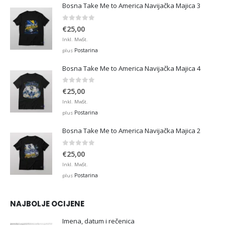
Bosna Take Me to America Navijačka Majica 3
0
out of 5
€
25,00
Inkl. MwSt.
Postarina
plus
Bosna Take Me to America Navijačka Majica 4
0
out of 5
€
25,00
Inkl. MwSt.
Postarina
plus
Bosna Take Me to America Navijačka Majica 2
0
out of 5
€
25,00
Inkl. MwSt.
Postarina
plus
NAJBOLJE OCIJENE
Imena, datum i rečenica