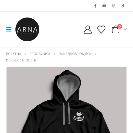
0
POČETNA
PRODAVNICA
DUKSERICE
,
ODJECA
DUKSERICA: QUEEN