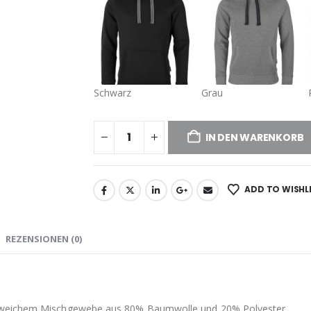
Schwarz
Grau
IN DEN WARENKORB
ADD TO WISHL
REZENSIONEN (0)
d weichem Mischgewebe aus 80% Baumwolle und 20% Polyester.