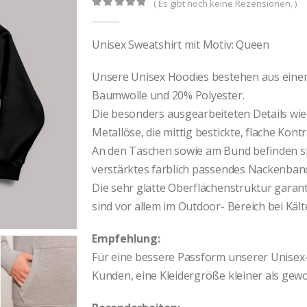
( Es gibt noch keine Rezensionen. )
0
out of 5
Unisex Sweatshirt mit Motiv: Queen
Unsere Unisex Hoodies bestehen aus eine
Baumwolle und 20% Polyester.
Die besonders ausgearbeiteten Details wie 
Metallöse, die mittig bestickte, flache Kont
An den Taschen sowie am Bund befinden si
verstärktes farblich passendes Nackenban
Die sehr glatte Oberflächenstruktur garant
sind vor allem im Outdoor- Bereich bei Kält
Empfehlung:
Für eine bessere Passform unserer Unisex
Kunden, eine Kleidergröße kleiner als gewo