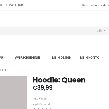
ND DEUTSCHLAND
Datenschutzerklär
Alle Ka
AR
#VERSCHIEDENES
MEIN DESIGN
MEIN KONTO
UEEN
Hoodie: Queen
€
39,99
Inkl. MwSt.
zzgl.
Versand