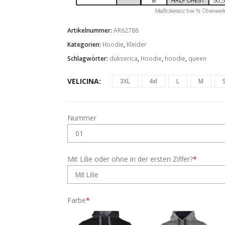
Artikelnummer:
AR62786
Kategorien:
Hoodie
,
Kleider
Schlagwörter:
dukserica
,
Hoodie
,
hoodie
,
queen
VELICINA
3XL
4xl
L
M
Nummer
Mit Lilie oder ohne in der ersten Ziffer?
*
Farbe
*