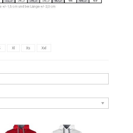
S
Xl
Xs
Xxl