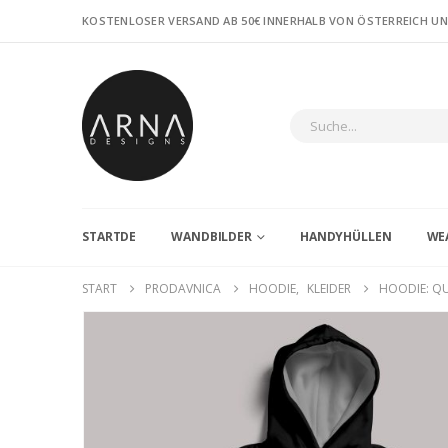
KOSTENLOSER VERSAND AB 50€ INNERHALB VON ÖSTERREICH U
STARTDE
WANDBILDER
HANDYHÜLLEN
WE
START
PRODAVNICA
HOODIE
,
KLEIDER
HOODIE: Q