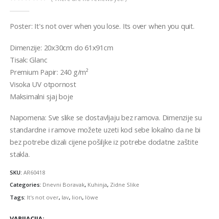
0
out of 5
Poster: It's not over when you lose. Its over when you quit.
Dimenzije: 20x30cm do 61x91cm
Tisak: Glanc
Premium Papir: 240 g/m²
Visoka UV otpornost
Maksimalni sjaj boje
Napomena: Sve slike se dostavljaju bez ramova. Dimenzije su
standardne i ramove možete uzeti kod sebe lokalno da ne bi
bez potrebe dizali cijene pošiljke iz potrebe dodatne zaštite
stakla.
SKU:
AR60418
Categories:
Dnevni Boravak
,
Kuhinja
,
Zidne Slike
Tags:
It's not over
,
lav
,
lion
,
löwe
VARIJACIJA