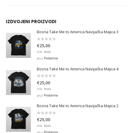
IZDVOJENI PROIZVODI
Bosna Take Me to America Navijačka Majica 3
0
out of 5
€
25,00
Inkl. MwSt.
Postarina
plus
Bosna Take Me to America Navijačka Majica 4
0
out of 5
€
25,00
Inkl. MwSt.
Postarina
plus
Bosna Take Me to America Navijačka Majica 2
0
out of 5
€
25,00
Inkl. MwSt.
Postarina
plus