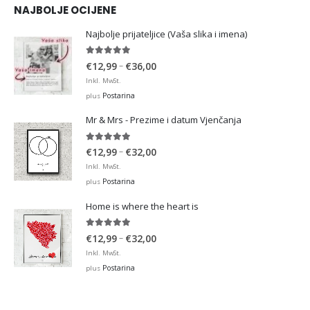
NAJBOLJE OCIJENE
Najbolje prijateljice (Vaša slika i imena)
5.00
out of 5
Price
–
€
12,99
€
36,00
range:
Inkl. MwSt.
€12,99
Postarina
plus
through
Mr & Mrs - Prezime i datum Vjenčanja
€36,00
5.00
out of 5
Price
–
€
12,99
€
32,00
range:
Inkl. MwSt.
€12,99
Postarina
plus
through
Home is where the heart is
€32,00
5.00
out of 5
Price
–
€
12,99
€
32,00
range:
Inkl. MwSt.
€12,99
Postarina
plus
through
€32,00