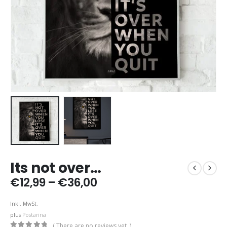
Its not over…
Price
€
12,99
–
€
36,00
range:
€12,99
Inkl. MwSt.
through
plus
Postarina
€36,00
( There are no reviews yet. )