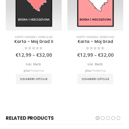
KARTE I GRADOVI
,
ZIDNE SLIKE
KARTE I GRADOVI
,
ZIDNE SLIKE
Karta – Moj Grad II
Karta – Moj Grad
Price
Price
0
out of 5
0
out of 5
€
12,99
–
€
32,00
€
12,99
–
€
32,00
range:
range:
€12,99
€12,9
Inkl. MwSt.
Inkl. MwSt.
through
throu
plus
Postarina
plus
Postarina
€32,00
€32,0
This product has multiple variants. The options may be chosen on the product page
This product has multiple variants. The options may be chosen on the product page
ODABERI OPCIJE
ODABERI OPCIJE
RELATED PRODUCTS