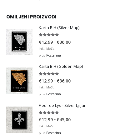
OMILJENI PROIZVODI
Karta BIH (Silver Map)
4.95
out of 5
Price
–
€
12,99
€
36,00
range:
Inkl. MwSt.
€12,99
Postarina
plus
through
Karta BIH (Golden Map)
€36,00
4.93
out of 5
Price
–
€
12,99
€
36,00
range:
Inkl. MwSt.
€12,99
Postarina
plus
through
Fleur de Lys - Silver Ljiljan
€36,00
4.88
out of 5
Price
–
€
12,99
€
45,00
range:
Inkl. MwSt.
€12,99
Postarina
plus
through