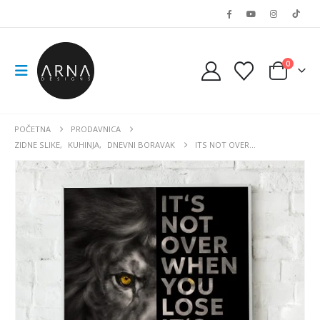
0
POČETNA
PRODAVNICA
ZIDNE SLIKE
,
KUHINJA
,
DNEVNI BORAVAK
ITS NOT OVER…