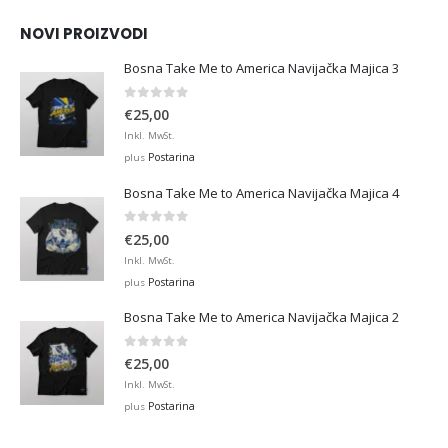
€45,00
NOVI PROIZVODI
Bosna Take Me to America Navijačka Majica 3
0
out of 5
€
25,00
Inkl. MwSt.
Postarina
plus
Bosna Take Me to America Navijačka Majica 4
0
out of 5
€
25,00
Inkl. MwSt.
Postarina
plus
Bosna Take Me to America Navijačka Majica 2
0
out of 5
€
25,00
Inkl. MwSt.
Postarina
plus