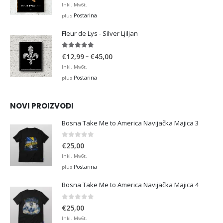
range:
Inkl. MwSt.
€12,99
Postarina
plus
through
Fleur de Lys - Silver Ljiljan
€36,00
4.88
out of 5
Price
–
€
12,99
€
45,00
range:
Inkl. MwSt.
€12,99
Postarina
plus
through
€45,00
NOVI PROIZVODI
Bosna Take Me to America Navijačka Majica 3
0
out of 5
€
25,00
Inkl. MwSt.
Postarina
plus
Bosna Take Me to America Navijačka Majica 4
0
out of 5
€
25,00
Inkl. MwSt.