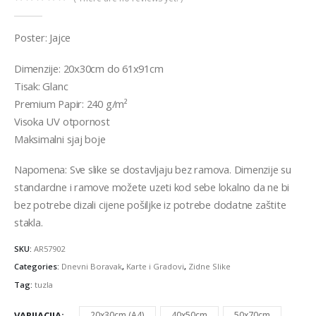
0
out of 5
Poster: Jajce
Dimenzije: 20x30cm do 61x91cm
Tisak: Glanc
Premium Papir: 240 g/m²
Visoka UV otpornost
Maksimalni sjaj boje
Napomena: Sve slike se dostavljaju bez ramova. Dimenzije su
standardne i ramove možete uzeti kod sebe lokalno da ne bi
bez potrebe dizali cijene pošiljke iz potrebe dodatne zaštite
stakla.
SKU:
AR57902
Categories:
Dnevni Boravak
,
Karte i Gradovi
,
Zidne Slike
Tag:
tuzla
VARIJACIJA
20x30cm (A4)
40x50cm
50x70cm