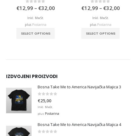
e
Price
Price
0
out of 5
0
out of 5
€
12,99
–
€
32,00
€
12,99
–
€
32,00
e:
range:
range:
,99
€12,99
€12,9
Inkl. MwSt.
Inkl. MwSt.
ough
through
throu
plus
Postarina
plus
Postarina
,00
€32,00
€32,0
This product has multiple variants. The options may be chosen on the product page
This product has multiple variants. The options may be chosen on the product page
SELECT OPTIONS
SELECT OPTIONS
IZDVOJENI PROIZVODI
Bosna Take Me to America Navijačka Majica 3
0
out of 5
€
25,00
Inkl. MwSt.
Postarina
plus
Bosna Take Me to America Navijačka Majica 4