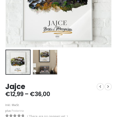
Jajce
Price
€
12,99
–
€
36,00
range:
€12,99
Inkl. MwSt.
through
plus
Postarina
€36,00
( There are no reviews yet. )