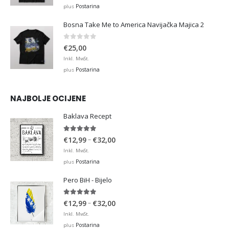
Postarina
plus
Bosna Take Me to America Navijačka Majica 2
0
out of 5
€
25,00
Inkl. MwSt.
Postarina
plus
NAJBOLJE OCIJENE
Baklava Recept
5.00
out of 5
Price
–
€
12,99
€
32,00
range:
Inkl. MwSt.
€12,99
Postarina
plus
through
Pero BiH - Bijelo
€32,00
5.00
out of 5
Price
–
€
12,99
€
32,00
range:
Inkl. MwSt.
€12,99
Postarina
plus