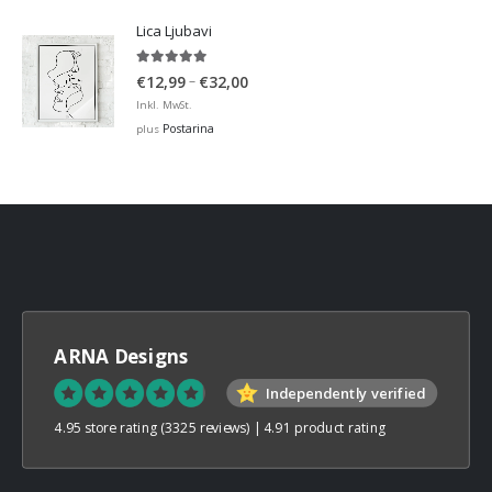
through
Lica Ljubavi
€32,00
5.00
out of 5
Price
–
€
12,99
€
32,00
range:
Inkl. MwSt.
€12,99
Postarina
plus
through
€32,00
ARNA Designs
Independently verified
4.95 store rating
(3325 reviews)
|
4.91 product rating