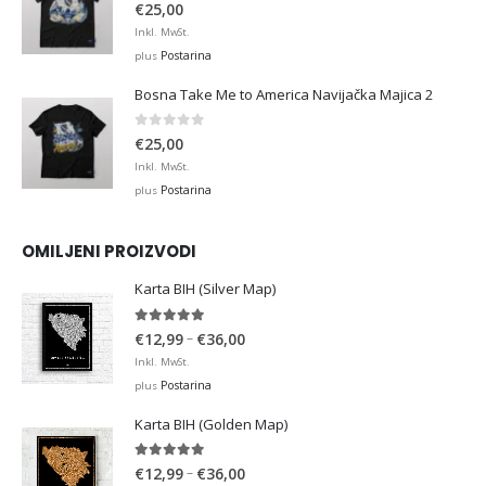
0
out of 5
€
25,00
Inkl. MwSt.
Postarina
plus
Bosna Take Me to America Navijačka Majica 2
0
out of 5
€
25,00
Inkl. MwSt.
Postarina
plus
OMILJENI PROIZVODI
Karta BIH (Silver Map)
4.95
out of 5
Price
–
€
12,99
€
36,00
range:
Inkl. MwSt.
€12,99
Postarina
plus
through
Karta BIH (Golden Map)
€36,00
4.93
out of 5
Price
–
€
12,99
€
36,00