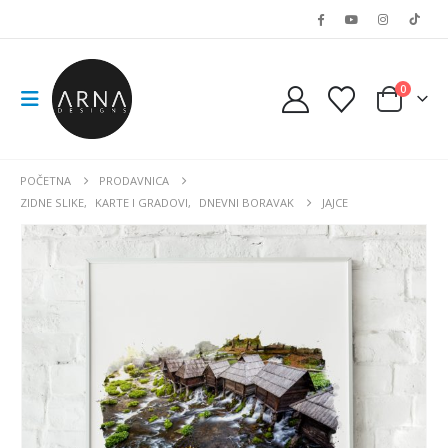
0
POČETNA
PRODAVNICA
ZIDNE SLIKE
,
KARTE I GRADOVI
,
DNEVNI BORAVAK
JAJCE