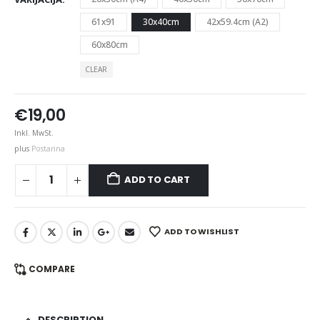
61x91
30x40cm
42x59.4cm (A2)
60x80cm
CLEAR
€
19,00
Inkl. MwSt.
plus
Postarina
ADD TO CART
ADD TO WISHLIST
COMPARE
DESCRIPTION