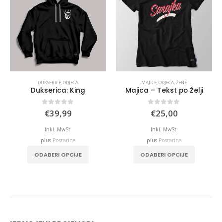
DUKSERICE
,
ODJECA
MAJICE
,
ODJECA
,
ŽENE
Dukserica: King
Majica – Tekst po Želji
0
out of 5
0
out of 5
€
39,99
€
25,00
Inkl. MwSt.
Inkl. MwSt.
plus
Postarina
plus
Postarina
This product has multiple variants. The options may be chosen on the product page
This product has multiple variants. The options may be chosen on the product page
ODABERI OPCIJE
ODABERI OPCIJE