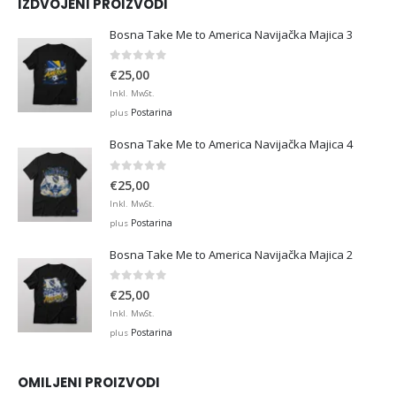
IZDVOJENI PROIZVODI
Bosna Take Me to America Navijačka Majica 3
0
out of 5
€
25,00
Inkl. MwSt.
Postarina
plus
Bosna Take Me to America Navijačka Majica 4
0
out of 5
€
25,00
Inkl. MwSt.
Postarina
plus
Bosna Take Me to America Navijačka Majica 2
0
out of 5
€
25,00
Inkl. MwSt.
Postarina
plus
OMILJENI PROIZVODI