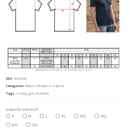
SKU:
AR62590
Categories:
Majice
,
Muškarci
,
Odjeca
Tags:
croatia
,
grb
,
hrvatska
Izaberite Velicinu
*
S
M
L
XL
XXL
3XL
4XL
5XL