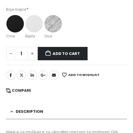
Boja majice
*
Crna
Bijela
Siva
ADD TO CART
ADD TO WISHLIST
COMPARE
DESCRIPTION
Majica za muškarce sa okruglim izrezom sa motivom Grb