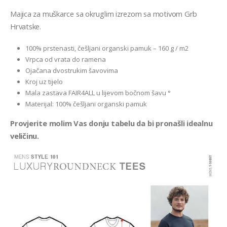
Majica za muškarce sa okruglim izrezom sa motivom Grb
Hrvatske.
100% prstenasti, češljani organski pamuk – 160 g / m2
Vrpca od vrata do ramena
Ojačana dvostrukim šavovima
Kroj uz tijelo
Mala zastava FAIR4ALL u lijevom bočnom šavu °
Materijal: 100% češljani organski pamuk
Provjerite molim Vas donju tabelu da bi pronašli idealnu
veličinu.