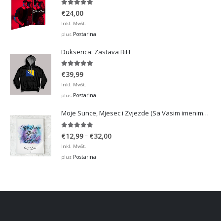
5.00
out of 5
€
24,00
Inkl. MwSt.
Postarina
plus
Dukserica: Zastava BiH
5.00
out of 5
€
39,99
Inkl. MwSt.
Postarina
plus
Moje Sunce, Mjesec i Zvjezde (Sa Vasim imenima i datumom)
5.00
out of 5
Price
–
€
12,99
€
32,00
range:
Inkl. MwSt.
€12,99
Postarina
plus
through
€32,00