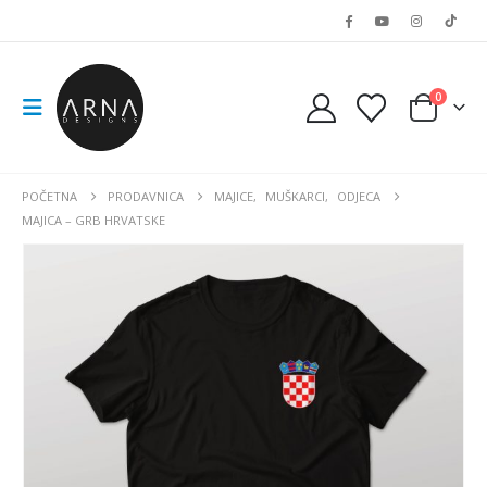
0
POČETNA
PRODAVNICA
MAJICE
,
MUŠKARCI
,
ODJECA
MAJICA – GRB HRVATSKE