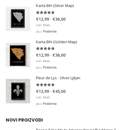
Karta BIH (Silver Map)
4.95
out of 5
Price
–
€
12,99
€
36,00
range:
Inkl. MwSt.
€12,99
Postarina
plus
through
Karta BIH (Golden Map)
€36,00
4.93
out of 5
Price
–
€
12,99
€
36,00
range:
Inkl. MwSt.
€12,99
Postarina
plus
through
Fleur de Lys - Silver Ljiljan
€36,00
4.88
out of 5
Price
–
€
12,99
€
45,00
range:
Inkl. MwSt.
€12,99
Postarina
plus
through
€45,00
NOVI PROIZVODI
Bosna Take Me to America Navijačka Majica 3