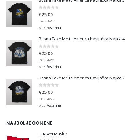
0
out of 5
€
25,00
Inkl. MwSt.
Postarina
plus
Bosna Take Me to America Navijačka Majica 4
0
out of 5
€
25,00
Inkl. MwSt.
Postarina
plus
Bosna Take Me to America Navijačka Majica 2
0
out of 5
€
25,00
Inkl. MwSt.
Postarina
plus
NAJBOLJE OCIJENE
Huawei Maske