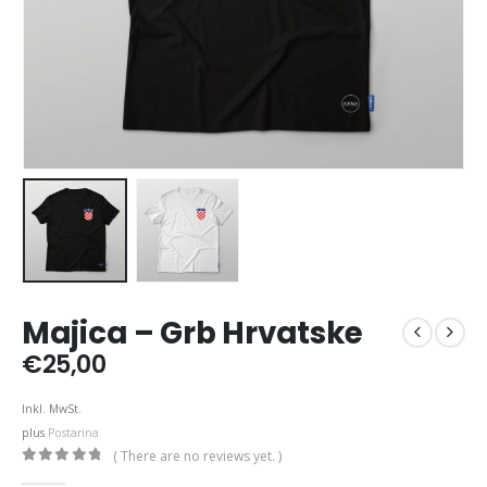
Majica – Grb Hrvatske
€
25,00
Inkl. MwSt.
plus
Postarina
( There are no reviews yet. )
0
out of 5