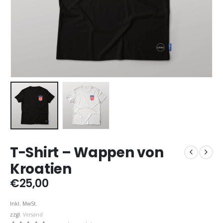
T-Shirt – Wappen von
Kroatien
€
25,00
Inkl. MwSt.
zzgl.
Versand