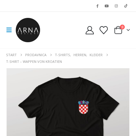
0
START
PRODAVNICA
T-SHIRTS
,
HERREN
,
KLEIDER
T-SHIRT – WAPPEN VON KROATIEN