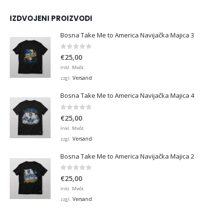
IZDVOJENI PROIZVODI
Bosna Take Me to America Navijačka Majica 3
0
von 5
€
25,00
Inkl. MwSt.
Versand
zzgl.
Bosna Take Me to America Navijačka Majica 4
0
von 5
€
25,00
Inkl. MwSt.
Versand
zzgl.
Bosna Take Me to America Navijačka Majica 2
0
von 5
€
25,00
Inkl. MwSt.
Versand
zzgl.