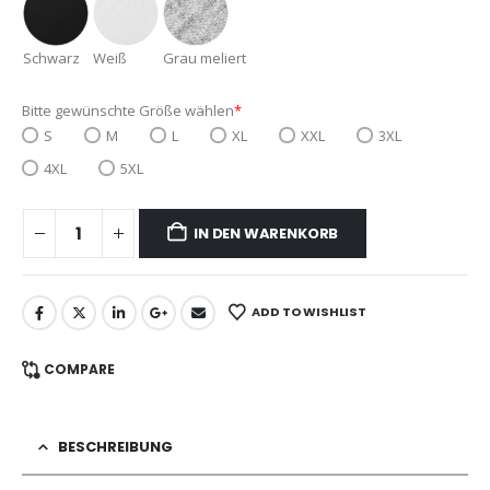
Schwarz
Weiß
Grau meliert
Bitte gewünschte Größe wählen
*
S
M
L
XL
XXL
3XL
4XL
5XL
IN DEN WARENKORB
ADD TO WISHLIST
COMPARE
BESCHREIBUNG