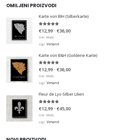
OMILJENI PROIZVODI
Karte von BIH (Silberkarte)
4.92
von 5
Preisspanne:
–
€
12,99
€
36,00
€12,99
Inkl. MwSt.
bis
Versand
zzgl.
€36,00
Karte von B&H (Goldene Karte)
4.98
von 5
Preisspanne:
–
€
12,99
€
36,00
€12,99
Inkl. MwSt.
bis
Versand
zzgl.
€36,00
Fleur de Lys-Silber Lilien
4.95
von 5
Preisspanne:
–
€
12,99
€
45,00
€12,99
Inkl. MwSt.
bis
Versand
zzgl.
€45,00
NOVI PROIZVODI