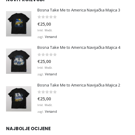
Bosna Take Me to America Navijačka Majica 3
0
von 5
€
25,00
Inkl. MwSt.
Versand
zzgl.
Bosna Take Me to America Navijačka Majica 4
0
von 5
€
25,00
Inkl. MwSt.
Versand
zzgl.
Bosna Take Me to America Navijačka Majica 2
0
von 5
€
25,00
Inkl. MwSt.
Versand
zzgl.
NAJBOLJE OCIJENE