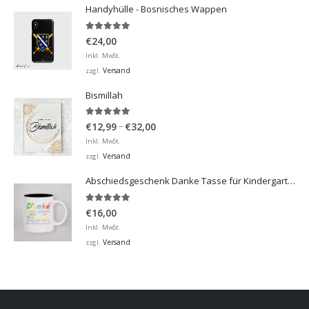
Handyhülle - Bosnisches Wappen
5.00
von 5
€
24,00
Inkl. MwSt.
Versand
zzgl.
Bismillah
5.00
von 5
Preisspanne:
–
€
12,99
€
32,00
€12,99
Inkl. MwSt.
bis
Versand
zzgl.
€32,00
Abschiedsgeschenk Danke Tasse für Kindergarten, Hort
5.00
von 5
€
16,00
Inkl. MwSt.
Versand
zzgl.