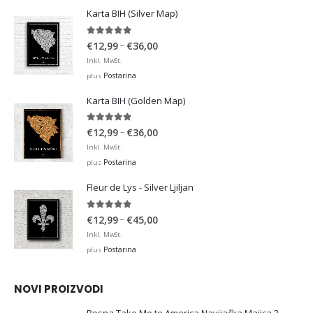
Karta BIH (Silver Map)
4.95
out of 5
Price
–
€
12,99
€
36,00
range:
Inkl. MwSt.
€12,99
Postarina
plus
through
Karta BIH (Golden Map)
€36,00
4.93
out of 5
Price
–
€
12,99
€
36,00
range:
Inkl. MwSt.
€12,99
Postarina
plus
through
Fleur de Lys - Silver Ljiljan
€36,00
4.88
out of 5
Price
–
€
12,99
€
45,00
range:
Inkl. MwSt.
€12,99
Postarina
plus
through
€45,00
NOVI PROIZVODI
Bosna Take Me to America Navijačka Majica 3