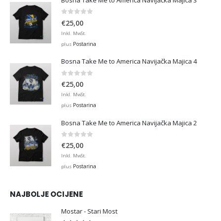
0
out of 5
€
25,00
Inkl. MwSt.
Postarina
plus
Bosna Take Me to America Navijačka Majica 4
0
out of 5
€
25,00
Inkl. MwSt.
Postarina
plus
Bosna Take Me to America Navijačka Majica 2
0
out of 5
€
25,00
Inkl. MwSt.
Postarina
plus
NAJBOLJE OCIJENE
Mostar - Stari Most