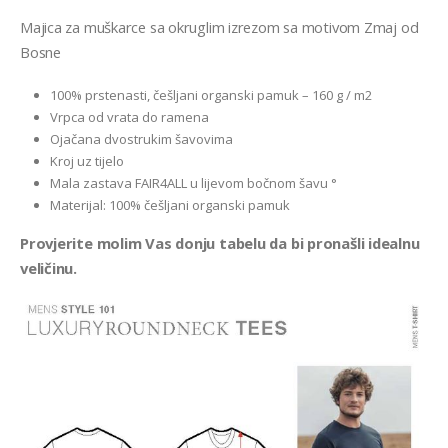
Majica za muškarce sa okruglim izrezom sa motivom Zmaj od
Bosne
100% prstenasti, češljani organski pamuk – 160 g / m2
Vrpca od vrata do ramena
Ojačana dvostrukim šavovima
Kroj uz tijelo
Mala zastava FAIR4ALL u lijevom bočnom šavu °
Materijal: 100% češljani organski pamuk
Provjerite molim Vas donju tabelu da bi pronašli idealnu
veličinu.