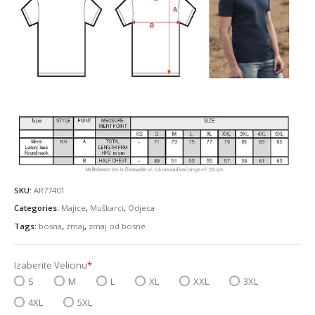
SKU:
AR77401
Categories:
Majice
,
Muškarci
,
Odjeca
Tags:
bosna
,
zmaj
,
zmaj od bosne
Izaberite Velicinu
*
S
M
L
XL
XXL
3XL
4XL
5XL