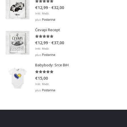
5.00
out of 5
Price
–
€
12,99
€
32,00
range:
Inkl. MwSt.
€12,99
Postarina
plus
through
Ćevapi Recept
€32,00
5.00
out of 5
Price
–
€
12,99
€
37,00
range:
Inkl. MwSt.
€12,99
Postarina
plus
through
Babybody: Srce BiH
€37,00
5.00
out of 5
€
15,00
Inkl. MwSt.
Postarina
plus