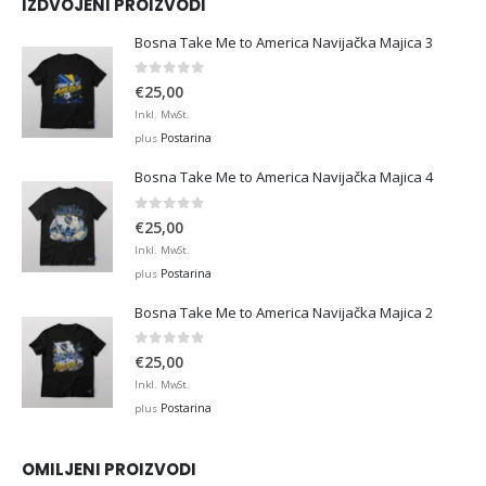
IZDVOJENI PROIZVODI
Bosna Take Me to America Navijačka Majica 3
0
out of 5
€
25,00
Inkl. MwSt.
Postarina
plus
Bosna Take Me to America Navijačka Majica 4
0
out of 5
€
25,00
Inkl. MwSt.
Postarina
plus
Bosna Take Me to America Navijačka Majica 2
0
out of 5
€
25,00
Inkl. MwSt.
Postarina
plus
OMILJENI PROIZVODI