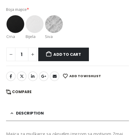
Boja majice
*
Crna
Bijela
Siva
ADD TO CART
ADD TO WISHLIST
COMPARE
DESCRIPTION
Majica za muškarce sa okruglim izrezom sa motivom Zmaj