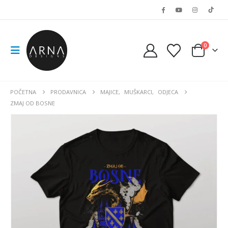
0
POČETNA
PRODAVNICA
MAJICE
,
MUŠKARCI
,
ODJECA
ZMAJ OD BOSNE