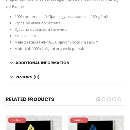
od Bosne
100% prstenasti, češljani organski pamuk – 160 g / m2
Vrpca od vrata do ramena
Ojačana dvostrukim šavovima
Kroj uz tijelo
Mala zastava FAIR4ALL u lijevom bočnom šavu °
Materijal: 100% češljani organski pamuk
ADDITIONAL INFORMATION
REVIEWS (0)
RELATED PRODUCTS
ENJE
SNIŽENJE