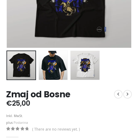
Zmaj od Bosne
€
25,00
Inkl. MwSt.
plus
Postarina
( There are no reviews yet. )
0
out of 5