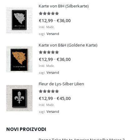
Karte von BIH (Silberkarte)
4.92
von 5
Preisspanne:
–
€
12,99
€
36,00
€12,99
Inkl. MwSt.
bis
Versand
zzgl.
€36,00
Karte von B&H (Goldene Karte)
4.98
von 5
Preisspanne:
–
€
12,99
€
36,00
€12,99
Inkl. MwSt.
bis
Versand
zzgl.
€36,00
Fleur de Lys-Silber Lilien
4.95
von 5
Preisspanne:
–
€
12,99
€
45,00
€12,99
Inkl. MwSt.
bis
Versand
zzgl.
€45,00
NOVI PROIZVODI
Bosna Take Me to America Navijačka Majica 3