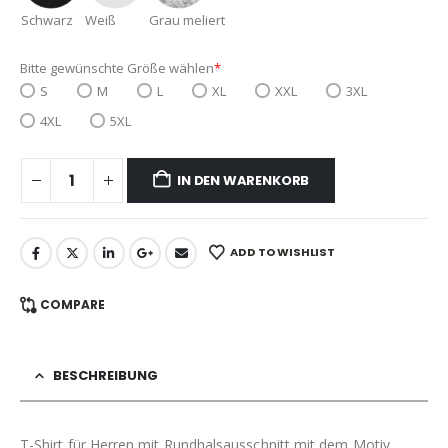
Schwarz
Weiß
Grau meliert
Bitte gewünschte Größe wählen
*
S
M
L
XL
XXL
3XL
4XL
5XL
IN DEN WARENKORB
ADD TO WISHLIST
COMPARE
BESCHREIBUNG
T-Shirt für Herren mit Rundhalsausschnitt mit dem Motiv