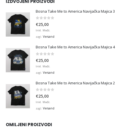
IZDVOJENI PROIZVODI
Bosna Take Me to America Navijačka Majica 3
0
von 5
€
25,00
Inkl. MwSt.
Versand
zzgl.
Bosna Take Me to America Navijačka Majica 4
0
von 5
€
25,00
Inkl. MwSt.
Versand
zzgl.
Bosna Take Me to America Navijačka Majica 2
0
von 5
€
25,00
Inkl. MwSt.
Versand
zzgl.
OMILJENI PROIZVODI