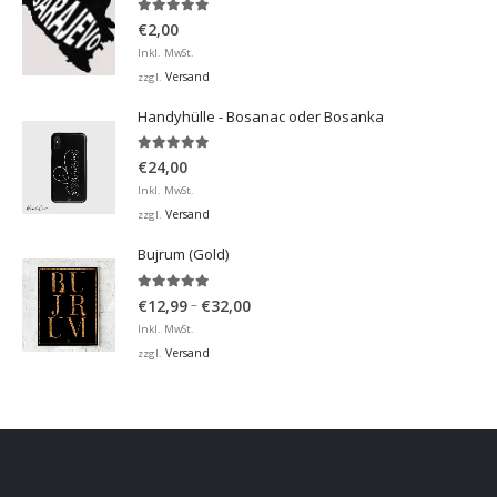
5.00
von 5
€
2,00
Inkl. MwSt.
Versand
zzgl.
Handyhülle - Bosanac oder Bosanka
5.00
von 5
€
24,00
Inkl. MwSt.
Versand
zzgl.
Bujrum (Gold)
5.00
von 5
Preisspanne:
–
€
12,99
€
32,00
€12,99
Inkl. MwSt.
bis
Versand
zzgl.
€32,00