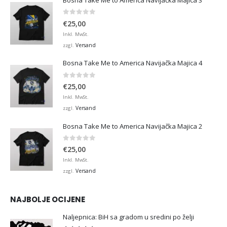
0
von 5
€
25,00
Inkl. MwSt.
Versand
zzgl.
Bosna Take Me to America Navijačka Majica 4
0
von 5
€
25,00
Inkl. MwSt.
Versand
zzgl.
Bosna Take Me to America Navijačka Majica 2
0
von 5
€
25,00
Inkl. MwSt.
Versand
zzgl.
NAJBOLJE OCIJENE
Naljepnica: BiH sa gradom u sredini po želji