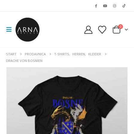
0
START
PRODAVNICA
T-SHIRTS
,
HERREN
,
KLEIDER
DRACHE VON BOSNIEN