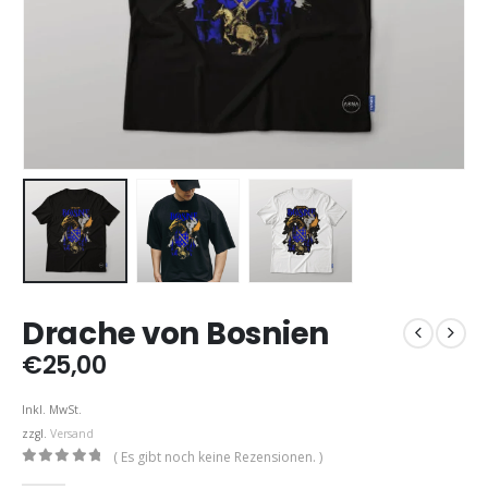
Drache von Bosnien
€
25,00
Inkl. MwSt.
zzgl.
Versand
( Es gibt noch keine Rezensionen. )
0
out of 5