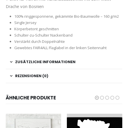
Drache von Bosnien
100% ringgesponnene, gekämmte Bio-Baumwolle – 160 g/m2
Single Jersey
Körperbetont geschnitten
Schulter-zu-Schulter Nackenband
Verstärkt durch Doppelnähte
Gewebtes FAIR4ALL Flaglabel in der linken Seitennaht
ZUSÄTZLICHE INFORMATIONEN
REZENSIONEN (0)
ÄHNLICHE PRODUKTE