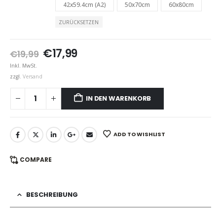
42x59.4cm (A2)
50x70cm
60x80cm
ZURÜCKSETZEN
Ursprünglicher
Aktueller
€
17,99
€
19,99
Preis
Preis
Inkl. MwSt.
war:
ist:
zzgl.
Versand
€19,99
€17,99.
IN DEN WARENKORB
ADD TO WISHLIST
COMPARE
BESCHREIBUNG