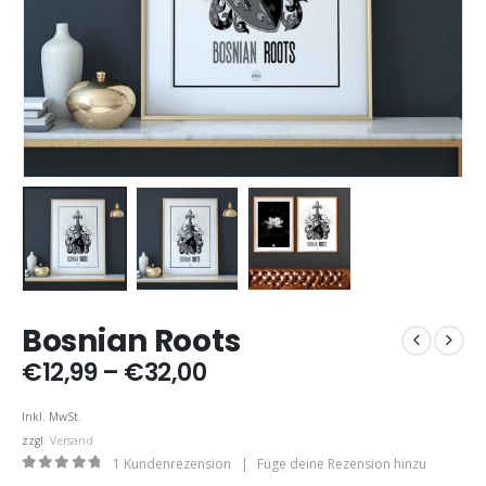
Bosnian Roots
Preisspanne:
€
12,99
–
€
32,00
€12,99
bis
Inkl. MwSt.
€32,00
zzgl.
Versand
1
Kundenrezension
|
Füge deine Rezension hinzu
0
out of 5