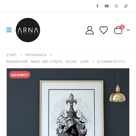
0
START
PRODAVNICA
WANDBILDER
,
MAPS UND STÄDTE
,
KÜCHE
,
LIEBE
BOSNIAN ROOTS
ANGEBOT