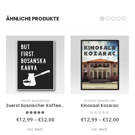
ÄHNLICHE PRODUKTE
KÜCHE
,
WANDBILDER
KOZARAC
,
WANDBILDER
Zuerst bosnischer Kaffee (schwarz)
Kinosaal Kozarac
isspanne:
Preisspanne:
Preiss
5.00
von 5
0
von 5
€
12,99
–
€
32,00
€
12,99
–
€
32,00
,99
€12,99
€12,9
bis
bis
Inkl. MwSt.
Inkl. MwSt.
,00
€32,00
€32,0