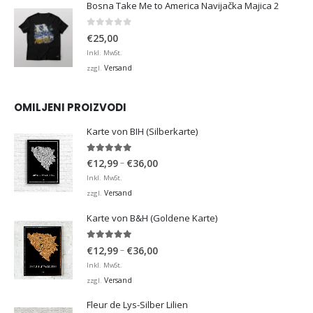
Bosna Take Me to America Navijačka Majica 2
0
von 5
€
25,00
Inkl. MwSt.
Versand
zzgl.
OMILJENI PROIZVODI
Karte von BIH (Silberkarte)
4.92
von 5
Preisspanne:
–
€
12,99
€
36,00
€12,99
Inkl. MwSt.
bis
Versand
zzgl.
€36,00
Karte von B&H (Goldene Karte)
4.98
von 5
Preisspanne:
–
€
12,99
€
36,00
€12,99
Inkl. MwSt.
bis
Versand
zzgl.
€36,00
Fleur de Lys-Silber Lilien