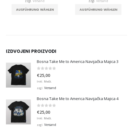
zzgl.
Versand
zzgl.
Versand
. Die Optionen können auf der Produktseite gewählt werden
Dieses Produkt weist mehrere Varianten auf. Die Optionen können auf der Produktseite gewählt werden
Dieses Produkt weist mehrere Varianten auf. Die Optionen können auf der Produktseite
AUSFÜHRUNG WÄHLEN
AUSFÜHRUNG WÄHLEN
IZDVOJENI PROIZVODI
Bosna Take Me to America Navijačka Majica 3
0
von 5
€
25,00
Inkl. MwSt.
Versand
zzgl.
Bosna Take Me to America Navijačka Majica 4
0
von 5
€
25,00
Inkl. MwSt.
Versand
zzgl.