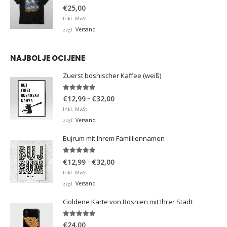
0
von 5
€
25,00
Inkl. MwSt.
Versand
zzgl.
NAJBOLJE OCIJENE
Zuerst bosnischer Kaffee (weiß)
5.00
von 5
Preisspanne:
–
€
12,99
€
32,00
€12,99
Inkl. MwSt.
bis
Versand
zzgl.
€32,00
Bujrum mit Ihrem Familliennamen
5.00
von 5
Preisspanne:
–
€
12,99
€
32,00
€12,99
Inkl. MwSt.
bis
Versand
zzgl.
€32,00
Goldene Karte von Bosnien mit Ihrer Stadt
5.00
von 5
€
24,00