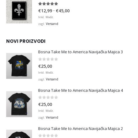
4.95
von 5
Preisspanne:
–
€
12,99
€
45,00
€12,99
Inkl. MwSt.
bis
Versand
zzgl.
€45,00
NOVI PROIZVODI
Bosna Take Me to America Navijačka Majica 3
0
von 5
€
25,00
Inkl. MwSt.
Versand
zzgl.
Bosna Take Me to America Navijačka Majica 4
0
von 5
€
25,00
Inkl. MwSt.
Versand
zzgl.
Bosna Take Me to America Navijačka Majica 2