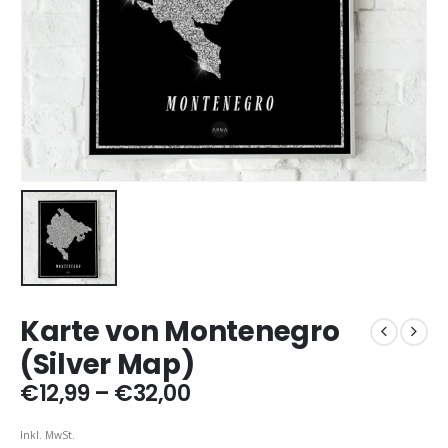
Karte von Montenegro
(Silver Map)
Preisspanne:
€
12,99
–
€
32,00
€12,99
bis
Inkl. MwSt.