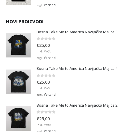
bis
Versand
zzgl.
€45,00
NOVI PROIZVODI
Bosna Take Me to America Navijačka Majica 3
0
von 5
€
25,00
Inkl. MwSt.
Versand
zzgl.
Bosna Take Me to America Navijačka Majica 4
0
von 5
€
25,00
Inkl. MwSt.
Versand
zzgl.
Bosna Take Me to America Navijačka Majica 2
0
von 5
€
25,00
Inkl. MwSt.
Versand
zzgl.