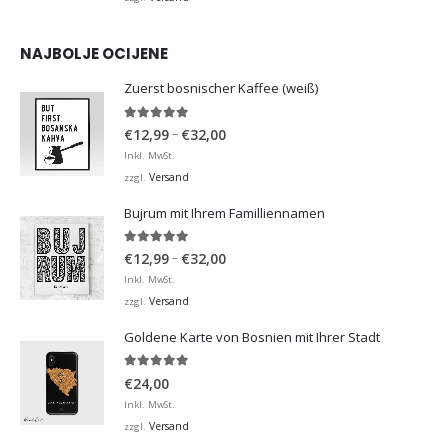
NAJBOLJE OCIJENE
Zuerst bosnischer Kaffee (weiß)
5.00
von 5
Preisspanne:
–
€
12,99
€
32,00
€12,99
Inkl. MwSt.
bis
Versand
zzgl.
€32,00
Bujrum mit Ihrem Familliennamen
5.00
von 5
Preisspanne:
–
€
12,99
€
32,00
€12,99
Inkl. MwSt.
bis
Versand
zzgl.
€32,00
Goldene Karte von Bosnien mit Ihrer Stadt
5.00
von 5
€
24,00
Inkl. MwSt.
Versand
zzgl.