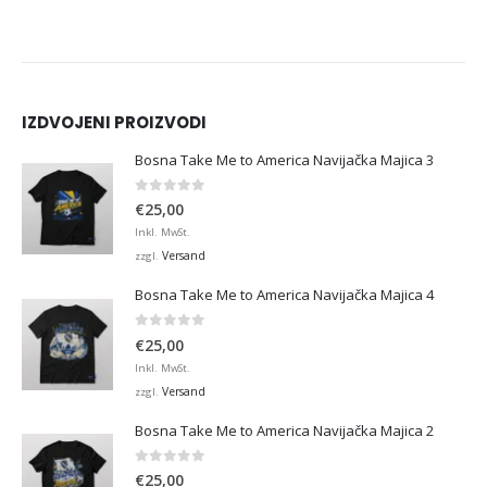
IZDVOJENI PROIZVODI
Bosna Take Me to America Navijačka Majica 3
0
von 5
€
25,00
Inkl. MwSt.
Versand
zzgl.
Bosna Take Me to America Navijačka Majica 4
0
von 5
€
25,00
Inkl. MwSt.
Versand
zzgl.
Bosna Take Me to America Navijačka Majica 2
0
von 5
€
25,00