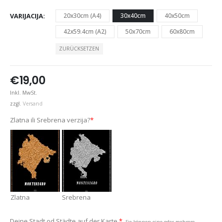
VARIJACIJA
20x30cm (A4)
30x40cm
40x50cm
42x59.4cm (A2)
50x70cm
60x80cm
ZURÜCKSETZEN
€
19,00
Inkl. MwSt.
zzgl.
Versand
Zlatna ili Srebrena verzija?
*
Zlatna
Srebrena
Deine Stadt od Städte auf der Karte.
*
Sie können eine oder mehrere