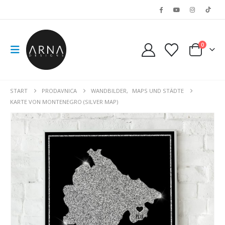
0
START
PRODAVNICA
WANDBILDER
,
MAPS UND STÄDTE
KARTE VON MONTENEGRO (SILVER MAP)