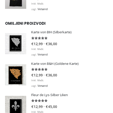
Inkl. MwSt.
Versand
zzgl.
OMILJENI PROIZVODI
Karte von BIH (Silberkarte)
4.92
von 5
Preisspanne:
–
€
12,99
€
36,00
€12,99
Inkl. MwSt.
bis
Versand
zzgl.
€36,00
Karte von B&H (Goldene Karte)
4.98
von 5
Preisspanne:
–
€
12,99
€
36,00
€12,99
Inkl. MwSt.
bis
Versand
zzgl.
€36,00
Fleur de Lys-Silber Lilien
4.95
von 5
Preisspanne:
–
€
12,99
€
45,00
€12,99
Inkl. MwSt.