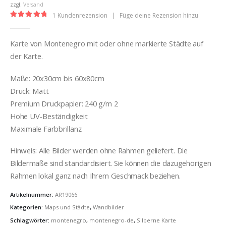
€32,00
zzgl.
Versand
1
Kundenrezension
|
Füge deine Rezension hinzu
5.00
out of 5
Karte von Montenegro mit oder ohne markierte Städte auf
der Karte.
Maße: 20x30cm bis 60x80cm
Druck: Matt
Premium Druckpapier: 240 g/m 2
Hohe UV-Beständigkeit
Maximale Farbbrillanz
Hinweis: Alle Bilder werden ohne Rahmen geliefert. Die
Bildermaße sind standardisiert. Sie können die dazugehörigen
Rahmen lokal ganz nach Ihrem Geschmack beziehen.
Artikelnummer:
AR19066
Kategorien:
Maps und Städte
,
Wandbilder
Schlagwörter:
montenegro
,
montenegro-de
,
Silberne Karte