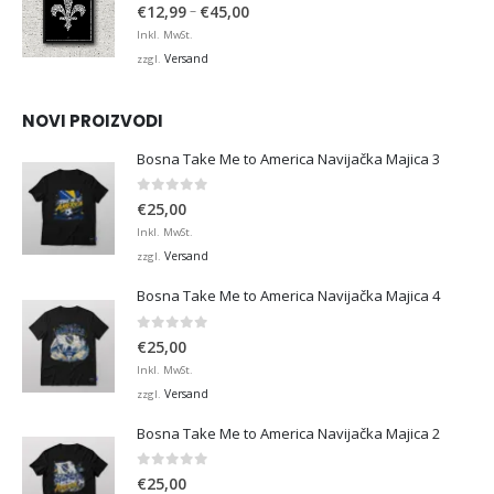
4.95
von 5
Preisspanne:
–
€
12,99
€
45,00
€12,99
Inkl. MwSt.
bis
Versand
zzgl.
€45,00
NOVI PROIZVODI
Bosna Take Me to America Navijačka Majica 3
0
von 5
€
25,00
Inkl. MwSt.
Versand
zzgl.
Bosna Take Me to America Navijačka Majica 4
0
von 5
€
25,00
Inkl. MwSt.
Versand
zzgl.
Bosna Take Me to America Navijačka Majica 2
0
von 5
€
25,00