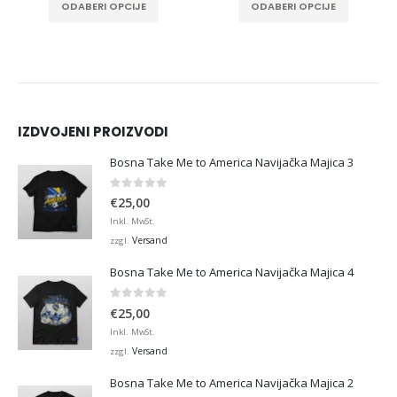
ODABERI OPCIJE
AUSFÜHRUNG WÄHLEN
IZDVOJENI PROIZVODI
Bosna Take Me to America Navijačka Majica 3
0
von 5
€
25,00
Inkl. MwSt.
Versand
zzgl.
Bosna Take Me to America Navijačka Majica 4
0
von 5
€
25,00
Inkl. MwSt.
Versand
zzgl.
Bosna Take Me to America Navijačka Majica 2