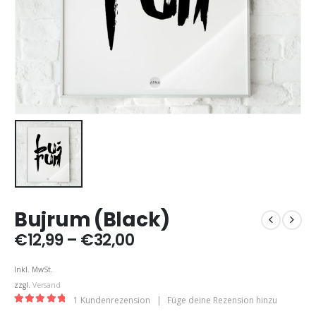
Bujrum (Black)
Preisspanne:
€
12,99
–
€
32,00
€12,99
bis
Inkl. MwSt.
€32,00
zzgl.
Versand
1
Kundenrezension
|
Füge deine Rezension hinzu
5.00
out of 5