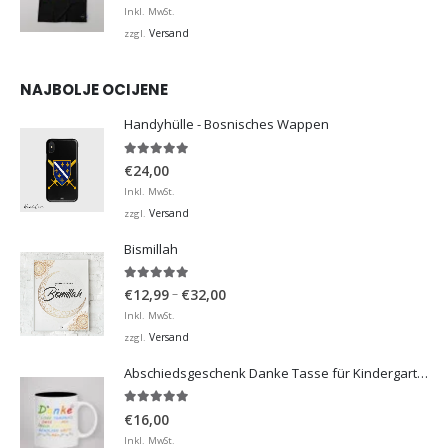
Inkl. MwSt.
Versand
zzgl.
NAJBOLJE OCIJENE
Handyhülle - Bosnisches Wappen
5.00
von 5
€
24,00
Inkl. MwSt.
Versand
zzgl.
Bismillah
5.00
von 5
Preisspanne:
–
€
12,99
€
32,00
€12,99
Inkl. MwSt.
bis
Versand
zzgl.
€32,00
Abschiedsgeschenk Danke Tasse für Kindergarten, Hort
5.00
von 5
€
16,00
Inkl. MwSt.