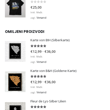
0
von 5
€
25,00
Inkl. MwSt.
Versand
zzgl.
OMILJENI PROIZVODI
Karte von BIH (Silberkarte)
4.92
von 5
Preisspanne:
–
€
12,99
€
36,00
€12,99
Inkl. MwSt.
bis
Versand
zzgl.
€36,00
Karte von B&H (Goldene Karte)
4.98
von 5
Preisspanne:
–
€
12,99
€
36,00
€12,99
Inkl. MwSt.
bis
Versand
zzgl.
€36,00
Fleur de Lys-Silber Lilien