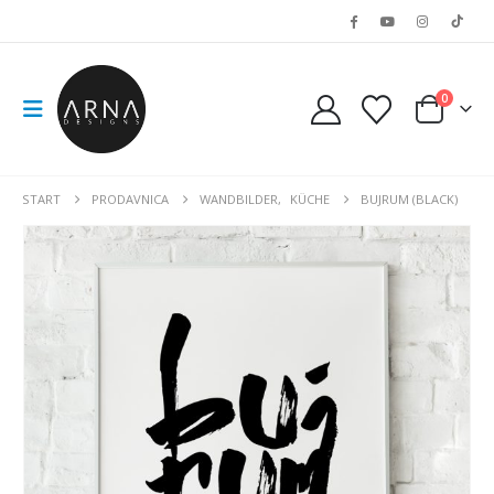
0
START
PRODAVNICA
WANDBILDER
,
KÜCHE
BUJRUM (BLACK)