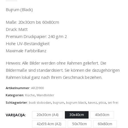
Bujrum (Black)
Maße: 20x30cm bis 60x80cm
Druck: Matt
Premium Druckpapier: 240 g/m 2
Hohe UV-Beständigkeit
Maximale Farbbrillanz
Hinweis: Alle Bilder werden ohne Rahmen geliefert. Die
Bildermaße sind standardisiert. Sie können die dazugehörigen
Rahmen lokal ganz nach Ihrem Geschmack beziehen.
Artikelnummer:
AR23900
Kategorien:
Küche
,
Wandbilder
Schlagwörter:
budi slobodan
,
bujrum
,
bujrum black
,
kavez
,
ptica
,
sei frei
VARIJACIJA
20x30cm (A4)
30x40cm
40x50cm
42x59.4cm (A2)
50x70cm
60x80cm