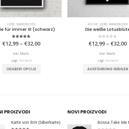
LIEBE
,
WANDBILDER
KÜCHE
,
LIEBE
,
WANDBILDER
ie für immer III (schwarz)
Die weiße Lotusblüt
5.00
von 5
0
von 5
Preisspanne:
€
12,99
–
€
32,00
€
12,99
–
€
32,00
€12,99
bis
b
Inkl. MwSt.
Inkl. MwSt.
€32,00
zzgl.
Versand
zzgl.
Versand
Dieses Produkt weist mehrere Varianten auf. Die Optionen können auf der Produktseite gewählt werden
ODABERI OPCIJE
AUSFÜHRUNG WÄHLEN
NI PROIZVODI
NOVI PROIZVODI
Karte von BIH (Silberkarte)