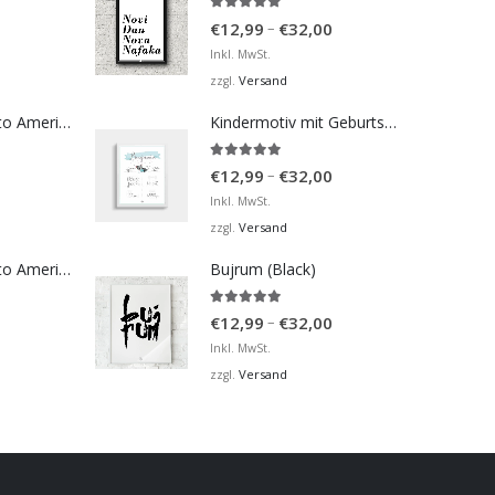
5.00
von 5
Preisspanne:
–
€
12,99
€
32,00
€12,99
Inkl. MwSt.
bis
Versand
zzgl.
€32,00
Bosna Take Me to America Navijačka Majica 4
Kindermotiv mit Geburtsdaten 3
5.00
von 5
Preisspanne:
–
€
12,99
€
32,00
€12,99
Inkl. MwSt.
bis
Versand
zzgl.
€32,00
Bosna Take Me to America Navijačka Majica 2
Bujrum (Black)
5.00
von 5
Preisspanne:
–
€
12,99
€
32,00
€12,99
Inkl. MwSt.
bis
Versand
zzgl.
€32,00