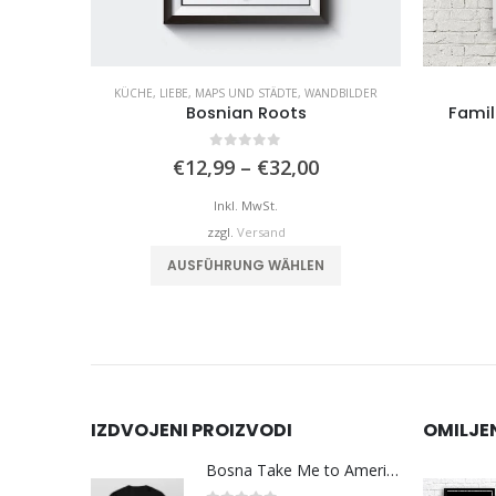
KÜCHE
,
LIEBE
,
MAPS UND STÄDTE
,
WANDBILDER
aten 2
Bosnian Roots
Famil
0
von 5
reisspanne:
Preisspanne:
€
12,99
–
€
32,00
12,99
€12,99
is
bis
Inkl. MwSt.
32,00
€32,00
zzgl.
Versand
hrere Varianten auf. Die Optionen können auf der Produktseite gewählt werden
Dieses Produkt weist mehrere Varianten auf. Die Optionen können auf der Produktseite gewählt werden
AUSFÜHRUNG WÄHLEN
IZDVOJENI PROIZVODI
OMILJE
Bosna Take Me to America Navijačka Majica 3