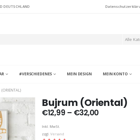
ND DEUTSCHLAND
Datenschutzerklär
Alle Ka
AR
#VERSCHIEDENES
MEIN DESIGN
MEIN KONTO
 (ORIENTAL)
Bujrum (Oriental)
Preisspann
€
12,99
–
€
32,00
€12,99
bis
Inkl. MwSt.
€32,00
zzgl.
Versand