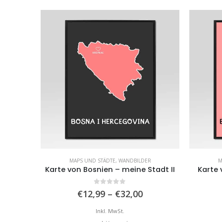
MAPS UND STÄDTE
,
WANDBILDER
M
Karte von Bosnien – meine Stadt II
Karte 
0
von 5
Preisspanne:
€
12,99
–
€
32,00
€12,99
bis
Inkl. MwSt.
€32,00