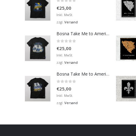
0
von 5
€
25,00
Inkl. MwSt.
Versand
zzgl.
Bosna Take Me to America Navijačka Majica 4
0
von 5
€
25,00
Inkl. MwSt.
Versand
zzgl.
Bosna Take Me to America Navijačka Majica 2
0
von 5
€
25,00
Inkl. MwSt.
Versand
zzgl.