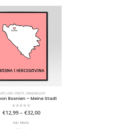
APS UND STÄDTE
,
WANDBILDER
von Bosnien – Meine Stadt
0
von 5
Preisspanne:
€
12,99
–
€
32,00
€12,99
bis
Inkl. MwSt.
€32,00