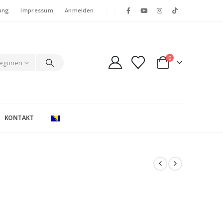
ung
Impressum
Anmelden
0
tegorien
KONTAKT
e: