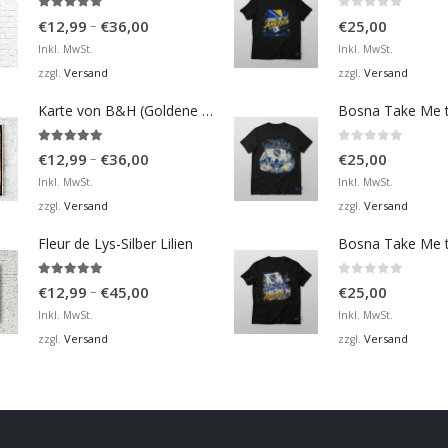
4.92
von 5
0
von 5
Preisspanne:
–
€
12,99
€
36,00
€
25,00
€12,99
Inkl. MwSt.
Inkl. MwSt.
bis
Versand
Versand
zzgl.
zzgl.
€36,00
Karte von B&H (Goldene Karte)
4.98
von 5
0
von 5
Preisspanne:
–
€
12,99
€
36,00
€
25,00
€12,99
Inkl. MwSt.
Inkl. MwSt.
bis
Versand
Versand
zzgl.
zzgl.
€36,00
Fleur de Lys-Silber Lilien
4.95
von 5
0
von 5
Preisspanne:
–
€
12,99
€
45,00
€
25,00
€12,99
Inkl. MwSt.
Inkl. MwSt.
bis
Versand
Versand
zzgl.
zzgl.
€45,00