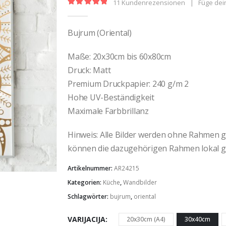
11
Kundenrezensionen
|
Füge dei
5.00
out of 5
Bujrum (Oriental)
Maße: 20x30cm bis 60x80cm
Druck: Matt
Premium Druckpapier: 240 g/m 2
Hohe UV-Beständigkeit
Maximale Farbbrillanz
Hinweis: Alle Bilder werden ohne Rahmen gel
können die dazugehörigen Rahmen lokal g
Artikelnummer:
AR24215
Kategorien:
Küche
,
Wandbilder
Schlagwörter:
bujrum
,
oriental
VARIJACIJA
20x30cm (A4)
30x40cm