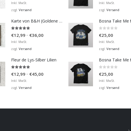
€12,99
Inkl. MwSt.
Inkl. MwSt.
bis
Versand
Versand
zzgl.
zzgl.
€36,00
Karte von B&H (Goldene Karte)
4.98
von 5
0
von 5
Preisspanne:
–
€
12,99
€
36,00
€
25,00
€12,99
Inkl. MwSt.
Inkl. MwSt.
bis
Versand
Versand
zzgl.
zzgl.
€36,00
Fleur de Lys-Silber Lilien
4.95
von 5
0
von 5
Preisspanne:
–
€
12,99
€
45,00
€
25,00
€12,99
Inkl. MwSt.
Inkl. MwSt.
bis
Versand
Versand
zzgl.
zzgl.
€45,00