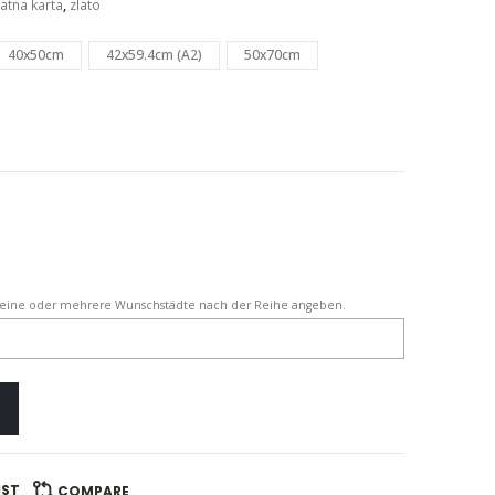
latna karta
,
zlato
40x50cm
42x59.4cm (A2)
50x70cm
eine oder mehrere Wunschstädte nach der Reihe angeben.
IST
COMPARE