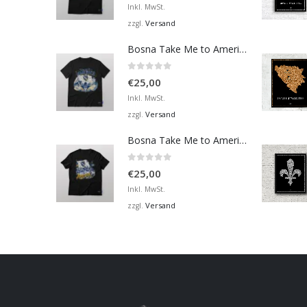
Inkl. MwSt.
Versand
zzgl.
Bosna Take Me to America Navijačka Majica 4
0
von 5
€
25,00
Inkl. MwSt.
Versand
zzgl.
Bosna Take Me to America Navijačka Majica 2
0
von 5
€
25,00
Inkl. MwSt.
Versand
zzgl.