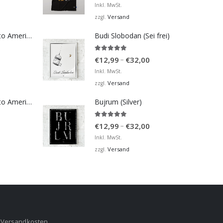
Inkl. MwSt.
Versand
zzgl.
Bosna Take Me to America Navijačka Majica 4
Budi Slobodan (Sei frei)
5.00
von 5
Preisspanne:
–
€
12,99
€
32,00
€12,99
Inkl. MwSt.
bis
Versand
zzgl.
€32,00
Bosna Take Me to America Navijačka Majica 2
Bujrum (Silver)
5.00
von 5
Preisspanne:
–
€
12,99
€
32,00
€12,99
Inkl. MwSt.
bis
Versand
zzgl.
€32,00
Versandkosten