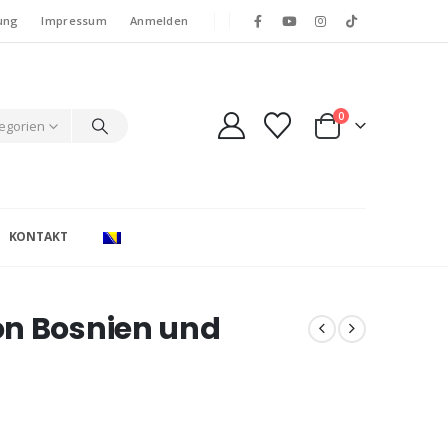
ung
Impressum
Anmelden
0
tegorien
KONTAKT
on Bosnien und
e: