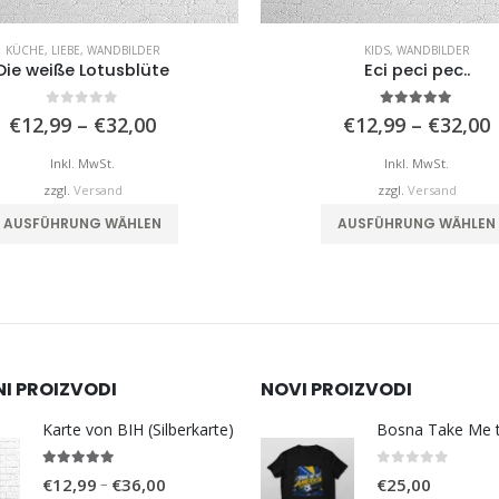
KÜCHE
,
LIEBE
,
WANDBILDER
KIDS
,
WANDBILDER
Die weiße Lotusblüte
Eci peci pec..
0
von 5
5.00
von 5
Preisspanne:
€
12,99
–
€
32,00
€
12,99
–
€
32,00
€12,99
bis
b
Inkl. MwSt.
Inkl. MwSt.
€32,00
zzgl.
Versand
zzgl.
Versand
Dieses Produkt weist mehrere Varianten auf. Die Optionen können auf der Produktseite gewählt werden
AUSFÜHRUNG WÄHLEN
AUSFÜHRUNG WÄHLEN
NI PROIZVODI
NOVI PROIZVODI
Karte von BIH (Silberkarte)
4.92
von 5
0
von 5
Preisspanne:
–
€
12,99
€
36,00
€
25,00