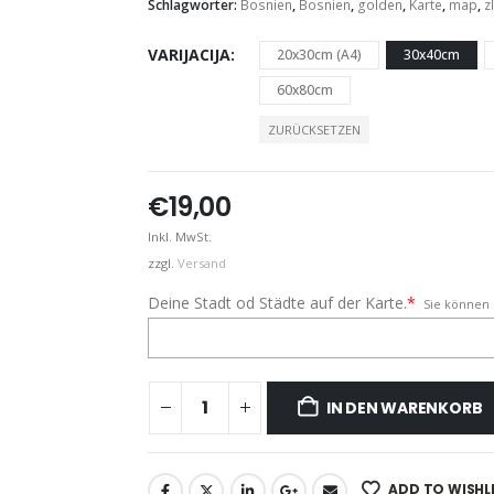
Schlagwörter:
Bosnien
,
Bosnien
,
golden
,
Karte
,
map
,
z
VARIJACIJA
20x30cm (A4)
30x40cm
60x80cm
ZURÜCKSETZEN
€
19,00
Inkl. MwSt.
zzgl.
Versand
Deine Stadt od Städte auf der Karte.
*
Sie können 
IN DEN WARENKORB
ADD TO WISHL