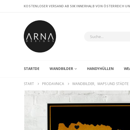
KOSTENLOSER VERSAND AB 50€ INNERHALB VON ÖSTERREICH U
STARTDE
WANDBILDER
HANDYHÜLLEN
WE
START
PRODAVNICA
WANDBILDER
,
MAPS UND STÄDTE