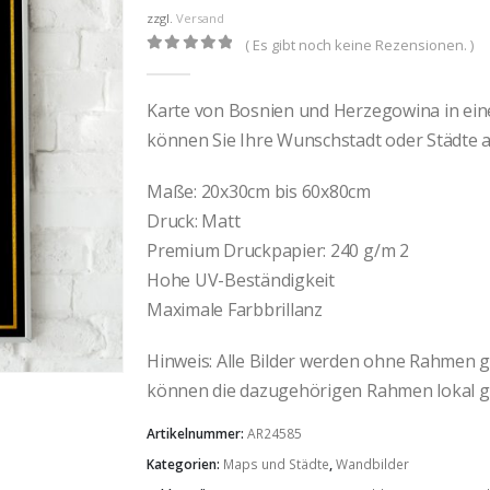
€32,00
zzgl.
Versand
( Es gibt noch keine Rezensionen. )
0
out of 5
Karte von Bosnien und Herzegowina in eine
können Sie Ihre Wunschstadt oder Städte 
Maße: 20x30cm bis 60x80cm
Druck: Matt
Premium Druckpapier: 240 g/m 2
Hohe UV-Beständigkeit
Maximale Farbbrillanz
Hinweis: Alle Bilder werden ohne Rahmen gel
können die dazugehörigen Rahmen lokal g
Artikelnummer:
AR24585
Kategorien:
Maps und Städte
,
Wandbilder