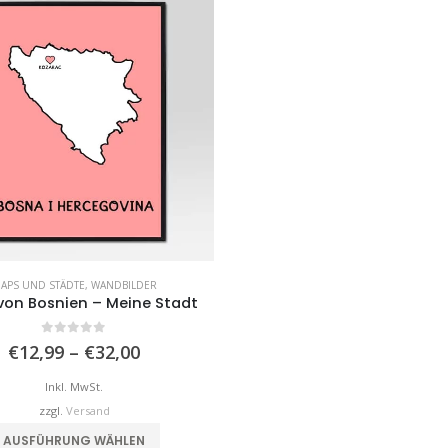
APS UND STÄDTE
,
WANDBILDER
von Bosnien – Meine Stadt
0
von 5
Preisspanne:
€
12,99
–
€
32,00
€12,99
bis
Inkl. MwSt.
€32,00
zzgl.
Versand
Dieses Produkt weist mehrere Varianten auf. Die Optionen können auf der Produktseite gewählt werden
AUSFÜHRUNG WÄHLEN