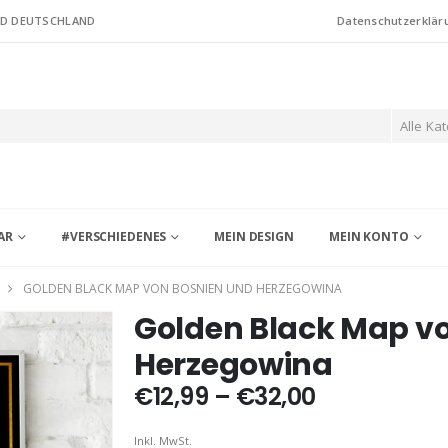
ND DEUTSCHLAND
Datenschutzerklär
Alle Ka
AR
#VERSCHIEDENES
MEIN DESIGN
MEIN KONTO
GOLDEN BLACK MAP VON BOSNIEN UND HERZEGOWINA
Golden Black Map v
Herzegowina
Preisspann
€
12,99
–
€
32,00
€12,99
bis
Inkl. MwSt.