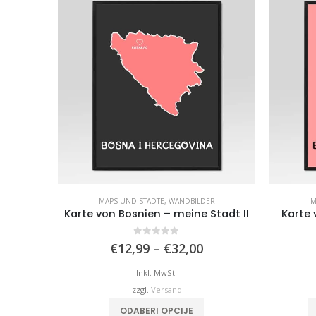
MAPS UND STÄDTE
,
WANDBILDER
M
Karte von Bosnien – meine Stadt II
Karte 
0
von 5
Preisspanne:
€
12,99
–
€
32,00
€12,99
bis
Inkl. MwSt.
€32,00
zzgl.
Versand
Dieses Produkt weist mehrere Varianten auf. Die Optionen können auf der Produktseite gewählt werden
ODABERI OPCIJE