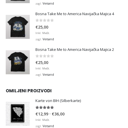
Versand
zzgl.
Bosna Take Me to America Navijačka Majica 4
0
von 5
€
25,00
Inkl. MwSt.
Versand
zzgl.
Bosna Take Me to America Navijačka Majica 2
0
von 5
€
25,00
Inkl. MwSt.
Versand
zzgl.
OMILJENI PROIZVODI
Karte von BIH (Silberkarte)
4.92
von 5
Preisspanne:
–
€
12,99
€
36,00
€12,99
Inkl. MwSt.
bis
Versand
zzgl.