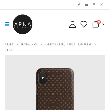
0
START
PRODAVNICA
HANDYHÜLLEN
,
APPLE
,
SAMSUNG
LJILUI