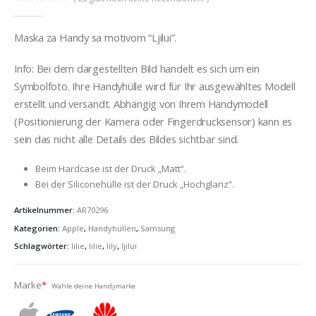
0
out of 5
Maska za Handy sa motivom “Ljilui”.
Info: Bei dem dargestellten Bild handelt es sich um ein
Symbolfoto. Ihre Handyhülle wird für Ihr ausgewähltes Modell
erstellt und versandt. Abhängig von Ihrem Handymodell
(Positionierung der Kamera oder Fingerdrucksensor) kann es
sein das nicht alle Details des Bildes sichtbar sind.
Beim Hardcase ist der Druck „Matt“.
Bei der Siliconehülle ist der Druck „Hochglanz“.
Artikelnummer:
AR70296
Kategorien:
Apple
,
Handyhüllen
,
Samsung
Schlagwörter:
lilie
,
lilie
,
lily
,
ljilui
Marke
*
Wähle deine Handymarke