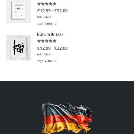
5.00
von 5
Preisspanne:
–
€
12,99
€
32,00
€12,99
Inkl. MwSt.
bis
Versand
zzgl.
€32,00
Bujrum (Black)
5.00
von 5
Preisspanne:
–
€
12,99
€
32,00
€12,99
Inkl. MwSt.
bis
Versand
zzgl.
€32,00