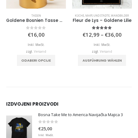
TASSEN
KÜCHE
,
MAPS UND STÄDTE
,
WANDBILDER
Goldene Bosnien Tasse mit Ihrer Wunschstadt.
Fleur de Lys – Goldene Lilie
Preiss
0
von 5
5.00
von 5
€
16,00
€
12,99
–
€
36,00
€12,9
bis
Inkl. MwSt.
Inkl. MwSt.
€36,0
zzgl.
Versand
zzgl.
Versand
Dieses Produkt weist mehrere Varianten auf. Die Optionen können auf der Produktseite
ODABERI OPCIJE
AUSFÜHRUNG WÄHLEN
IZDVOJENI PROIZVODI
Bosna Take Me to America Navijačka Majica 3
0
von 5
€
25,00
Inkl. MwSt.