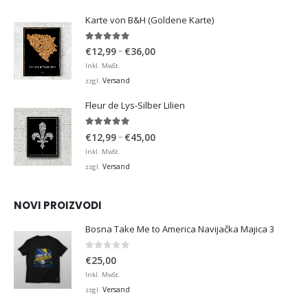
€36,00
Karte von B&H (Goldene Karte)
4.98
von 5
Preisspanne:
–
€
12,99
€
36,00
€12,99
Inkl. MwSt.
bis
Versand
zzgl.
€36,00
Fleur de Lys-Silber Lilien
4.95
von 5
Preisspanne:
–
€
12,99
€
45,00
€12,99
Inkl. MwSt.
bis
Versand
zzgl.
€45,00
NOVI PROIZVODI
Bosna Take Me to America Navijačka Majica 3
0
von 5
€
25,00
Inkl. MwSt.
Versand
zzgl.