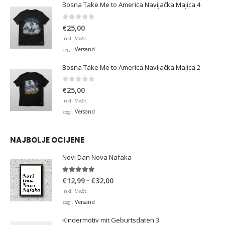
Bosna Take Me to America Navijačka Majica 4
0
von 5
€
25,00
Inkl. MwSt.
Versand
zzgl.
Bosna Take Me to America Navijačka Majica 2
0
von 5
€
25,00
Inkl. MwSt.
Versand
zzgl.
NAJBOLJE OCIJENE
Novi Dan Nova Nafaka
5.00
von 5
Preisspanne:
–
€
12,99
€
32,00
€12,99
Inkl. MwSt.
bis
Versand
zzgl.
€32,00
Kindermotiv mit Geburtsdaten 3