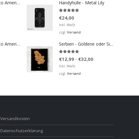
Bosna Take Me to America Navijačka Majica 4
Handyhülle - Metal Lily
5.00
von 5
€
24,00
Inkl. MwSt.
Versand
zzgl.
Bosna Take Me to America Navijačka Majica 2
Serbien - Goldene oder Silberne Karte
5.00
von 5
Preisspanne:
–
€
12,99
€
32,00
€12,99
Inkl. MwSt.
bis
Versand
zzgl.
€32,00
Versandkosten
Datenschutzerklärung