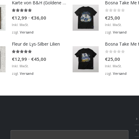
Karte von B&H (Goldene Karte)
4.98
von 5
0
von 5
Preisspanne:
–
€
12,99
€
36,00
€
25,00
€12,99
Inkl. MwSt.
Inkl. MwSt.
bis
Versand
Versand
zzgl.
zzgl.
€36,00
Fleur de Lys-Silber Lilien
4.95
von 5
0
von 5
Preisspanne:
–
€
12,99
€
45,00
€
25,00
€12,99
Inkl. MwSt.
Inkl. MwSt.
bis
Versand
Versand
zzgl.
zzgl.
€45,00