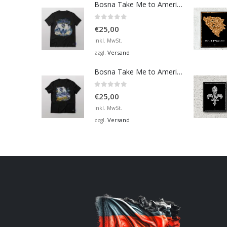
Bosna Take Me to America Navijačka Majica 4
0
von 5
€
25,00
Inkl. MwSt.
Versand
zzgl.
Bosna Take Me to America Navijačka Majica 2
0
von 5
€
25,00
Inkl. MwSt.
Versand
zzgl.