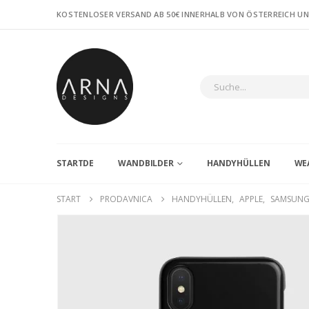
KOSTENLOSER VERSAND AB 50€ INNERHALB VON ÖSTERREICH U
STARTDE
WANDBILDER
HANDYHÜLLEN
WE
START
PRODAVNICA
HANDYHÜLLEN
,
APPLE
,
SAMSUN