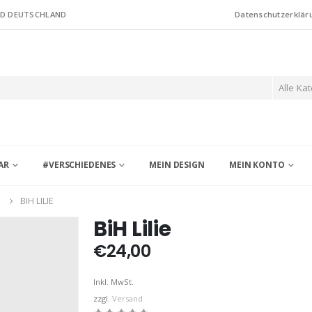
ND DEUTSCHLAND
Datenschutzerklär
Alle Ka
AR
#VERSCHIEDENES
MEIN DESIGN
MEIN KONTO
G
BIH LILIE
BiH Lilie
€
24,00
Inkl. MwSt.
zzgl.
Versand