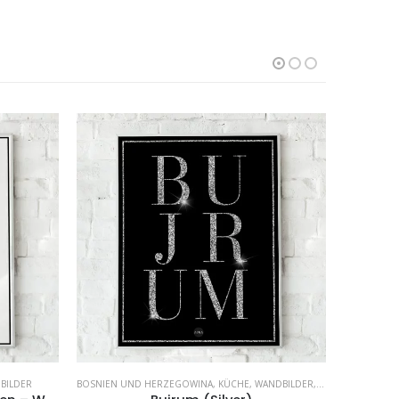
BILDER
BOSNIEN UND HERZEGOWINA
,
KÜCHE
,
WANDBILDER
,
WOHNZIMMER