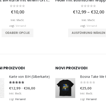
Mauspad: BiH Karte mit einem Ort Ihrer Wahl
0
von 5
0
von 5
€
10,00
€
12,99
–
€
32,00
b
Inkl. MwSt.
Inkl. MwSt.
zzgl.
Versand
zzgl.
Versand
ODABERI OPCIJE
AUSFÜHRUNG WÄHLEN
NI PROIZVODI
NOVI PROIZVODI
Karte von BIH (Silberkarte)
4.92
von 5
0
von 5
Preisspanne:
–
€
12,99
€
36,00
€
25,00
€12,99
Inkl. MwSt.
Inkl. MwSt.
bis
Versand
Versand
zzgl.
zzgl.
€36,00