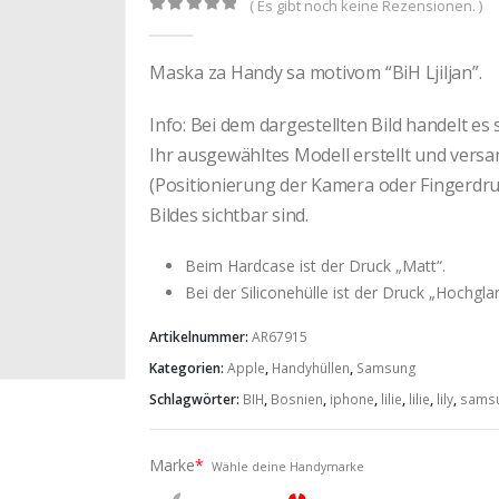
( Es gibt noch keine Rezensionen. )
0
out of 5
Maska za Handy sa motivom “BiH Ljiljan”.
Info: Bei dem dargestellten Bild handelt es
Ihr ausgewähltes Modell erstellt und vers
(Positionierung der Kamera oder Fingerdruc
Bildes sichtbar sind.
Beim Hardcase ist der Druck „Matt“.
Bei der Siliconehülle ist der Druck „Hochgla
Artikelnummer:
AR67915
Kategorien:
Apple
,
Handyhüllen
,
Samsung
Schlagwörter:
BIH
,
Bosnien
,
iphone
,
lilie
,
lilie
,
lily
,
sams
Marke
*
Wähle deine Handymarke