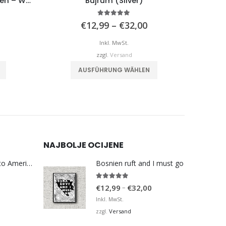
Feder mit Bosnischen Wappen – Weiß
Bujrum (Silver)
5.00
von 5
Preisspanne:
Preisspanne:
€
12,99
–
€
32,00
€12,99
€12,99
is
bis
Inkl. MwSt.
€32,00
€32,00
zzgl.
Versand
Dieses Produkt weist mehrere Varianten auf. Die Optionen können auf der Produktseite gewählt werden
Dieses Produkt weist mehrere Varianten auf. Die Optionen können auf der Produktseite gewählt werden
AUSFÜHRUNG WÄHLEN
NAJBOLJE OCIJENE
Bosna Take Me to America Navijačka Majica 3
Bosnien ruft and I must go
5.00
von 5
Preisspanne:
–
€
12,99
€
32,00
€12,99
Inkl. MwSt.
bis
Versand
zzgl.
€32,00