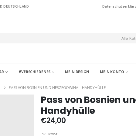
ND DEUTSCHLAND
Datenschutzerklär
Alle Ka
AR
#VERSCHIEDENES
MEIN DESIGN
MEIN KONTO
G
PASS VON BOSNIEN UND HERZEGOWINA – HANDYHÜLLE
Pass von Bosnien u
Handyhülle
€
24,00
Inkl. MwSt.