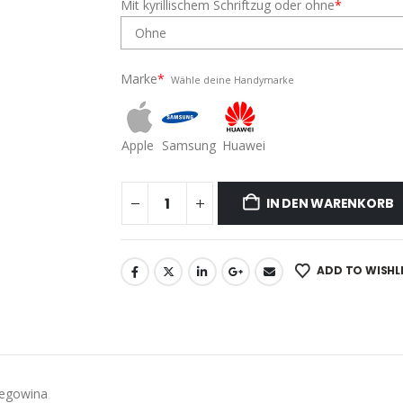
Mit kyrillischem Schriftzug oder ohne
*
Marke
*
Wähle deine Handymarke
Apple
Samsung
Huawei
IN DEN WARENKORB
ADD TO WISHL
zegowina