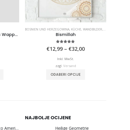
BOSNIEN UND HERZEGOWINA
,
KÜCHE
,
WANDBILDER
,
WOHNZIMMER
Gesichtsmaske: Kotromanic Wappen von Bosnien
Bismillah
5.00
von 5
Preisspanne:
€
12,99
–
€
32,00
€12,99
bis
Inkl. MwSt.
€32,00
zzgl.
Versand
Dieses Produkt weist mehrere Varianten auf. Die Optionen können auf der Produktseite gewählt werden
Dieses Produkt weist mehrere Varianten auf. Die Optionen können auf der Produktseite gewählt werden
ODABERI OPCIJE
NAJBOLJE OCIJENE
Bosna Take Me to America Navijačka Majica 3
Heilige Geometrie