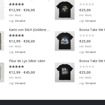
4.92
von 5
0
von 5
Preisspanne:
–
€
12,99
€
36,00
€
25,00
€12,99
Inkl. MwSt.
Inkl. MwSt.
bis
Versand
Versand
zzgl.
zzgl.
€36,00
Karte von B&H (Goldene Karte)
4.98
von 5
0
von 5
Preisspanne:
–
€
12,99
€
36,00
€
25,00
€12,99
Inkl. MwSt.
Inkl. MwSt.
bis
Versand
Versand
zzgl.
zzgl.
€36,00
Fleur de Lys-Silber Lilien
4.95
von 5
0
von 5
Preisspanne:
–
€
12,99
€
45,00
€
25,00
€12,99
Inkl. MwSt.
Inkl. MwSt.
bis
Versand
Versand
zzgl.
zzgl.
€45,00