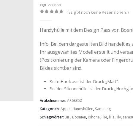
zzgl.
Versand
( Es gibt noch keine Rezensionen. )
0
out of 5
Handyhülle mit dem Design Pass von Bosn
Info: Bei dem dargestellten Bild handelt es
Ihr ausgewähltes Modell erstellt und vers
(Positionierung der Kamera oder Fingerdruc
Bildes sichtbar sind.
Beim Hardcase ist der Druck „Matt“.
Bei der Siliconehülle ist der Druck „Hochgla
Artikelnummer:
AR68352
Kategorien:
Apple
,
Handyhüllen
,
Samsung
Schlagwörter:
BIH
,
Bosnien
,
iphone
,
lilie
,
lilie
,
lily
,
sams