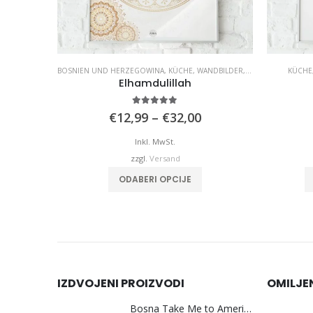
NDBILDER
,
WOHNZIMMER
BOSNIEN UND HERZEGOWINA
,
KÜCHE
,
WANDBILDER
,
WOHNZIMMER
KÜCHE
e
Elhamdulillah
5.00
von 5
reisspanne:
Preisspanne:
€
12,99
–
€
32,00
12,99
€12,99
is
bis
Inkl. MwSt.
32,00
€32,00
zzgl.
Versand
Dieses Produkt weist mehrere Varianten auf. Die Optionen können auf der Produktseite gewählt werden
Dieses Produkt weist mehrere Varianten auf. Die Optionen können auf der Produktseite gewählt werden
ODABERI OPCIJE
IZDVOJENI PROIZVODI
OMILJE
Bosna Take Me to America Navijačka Majica 3