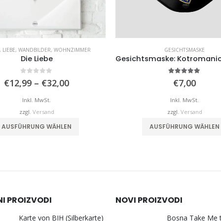
,
LIEBE
,
WANDBILDER
,
WOHNZIMMER
GESICHTSMASKE
Die Liebe
0
von 5
5.00
von 5
Preisspanne:
€
12,99
–
€
32,00
€
7,00
€12,99
bis
Inkl. MwSt.
Inkl. MwSt.
€32,00
zzgl.
Versand
zzgl.
Versand
Dieses Produkt weist mehrere Varianten auf. Die Optionen können auf der Produktseite gewählt werden
AUSFÜHRUNG WÄHLEN
AUSFÜHRUNG WÄHLEN
NI PROIZVODI
NOVI PROIZVODI
Karte von BIH (Silberkarte)