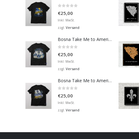
0
von 5
€
25,00
Inkl. MwSt.
Versand
zzgl.
Bosna Take Me to America Navijačka Majica 4
0
von 5
€
25,00
Inkl. MwSt.
Versand
zzgl.
Bosna Take Me to America Navijačka Majica 2
0
von 5
€
25,00
Inkl. MwSt.
Versand
zzgl.