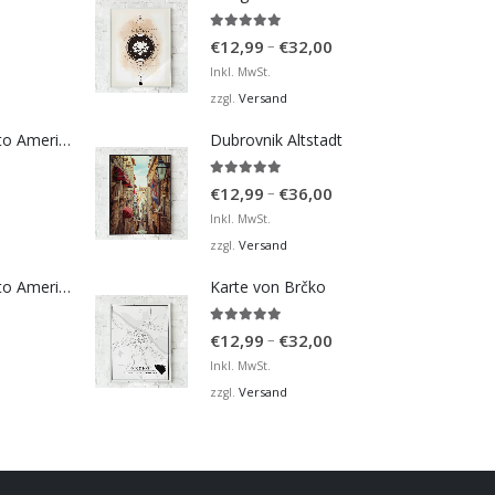
5.00
von 5
Preisspanne:
–
€
12,99
€
32,00
€12,99
Inkl. MwSt.
bis
Versand
zzgl.
€32,00
Bosna Take Me to America Navijačka Majica 4
Dubrovnik Altstadt
5.00
von 5
Preisspanne:
–
€
12,99
€
36,00
€12,99
Inkl. MwSt.
bis
Versand
zzgl.
€36,00
Bosna Take Me to America Navijačka Majica 2
Karte von Brčko
5.00
von 5
Preisspanne:
–
€
12,99
€
32,00
€12,99
Inkl. MwSt.
bis
Versand
zzgl.
€32,00