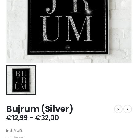
Bujrum (Silver)
Preisspanne:
€
12,99
–
€
32,00
€12,99
bis
Inkl. MwSt.
€32,00
zzgl.
Versand