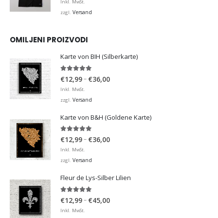
Inkl. MwSt.
Versand
zzgl.
OMILJENI PROIZVODI
Karte von BIH (Silberkarte)
4.92
von 5
Preisspanne:
–
€
12,99
€
36,00
€12,99
Inkl. MwSt.
bis
Versand
zzgl.
€36,00
Karte von B&H (Goldene Karte)
4.98
von 5
Preisspanne:
–
€
12,99
€
36,00
€12,99
Inkl. MwSt.
bis
Versand
zzgl.
€36,00
Fleur de Lys-Silber Lilien
4.95
von 5
Preisspanne:
–
€
12,99
€
45,00
€12,99
Inkl. MwSt.