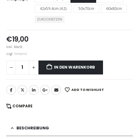
42x59.4cm (A2)
50x70cm
60x80cm
ZURÜCKSETZEN
€
19,00
Inkl. MwSt.
zzgl.
Versand
IN DEN WARENKORB
ADD TO WISHLIST
COMPARE
BESCHREIBUNG