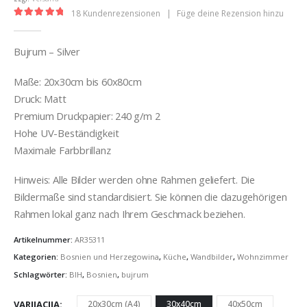
18
Kundenrezensionen
|
Füge deine Rezension hinzu
5.00
out of 5
Bujrum – Silver
Maße: 20x30cm bis 60x80cm
Druck: Matt
Premium Druckpapier: 240 g/m 2
Hohe UV-Beständigkeit
Maximale Farbbrillanz
Hinweis: Alle Bilder werden ohne Rahmen geliefert. Die
Bildermaße sind standardisiert. Sie können die dazugehörigen
Rahmen lokal ganz nach Ihrem Geschmack beziehen.
Artikelnummer:
AR35311
Kategorien:
Bosnien und Herzegowina
,
Küche
,
Wandbilder
,
Wohnzimmer
Schlagwörter:
BIH
,
Bosnien
,
bujrum
VARIJACIJA
20x30cm (A4)
30x40cm
40x50cm