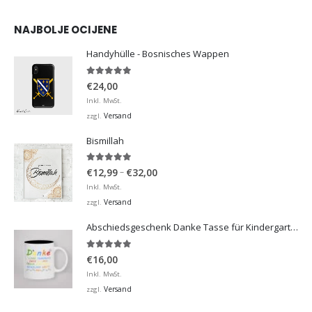
NAJBOLJE OCIJENE
Handyhülle - Bosnisches Wappen
5.00
von 5
€
24,00
Inkl. MwSt.
Versand
zzgl.
Bismillah
5.00
von 5
Preisspanne:
–
€
12,99
€
32,00
€12,99
Inkl. MwSt.
bis
Versand
zzgl.
€32,00
Abschiedsgeschenk Danke Tasse für Kindergarten, Hort
5.00
von 5
€
16,00
Inkl. MwSt.
Versand
zzgl.