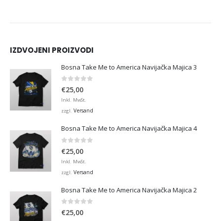
IZDVOJENI PROIZVODI
Bosna Take Me to America Navijačka Majica 3
0
von 5
€
25,00
Inkl. MwSt.
Versand
zzgl.
Bosna Take Me to America Navijačka Majica 4
0
von 5
€
25,00
Inkl. MwSt.
Versand
zzgl.
Bosna Take Me to America Navijačka Majica 2
0
von 5
€
25,00