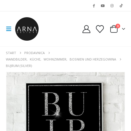
0
START
PRODAVNICA
WANDBILDER
,
KÜCHE
,
WOHNZIMMER
,
BOSNIEN UND HERZEGOWINA
BUJRUM (SILVER)