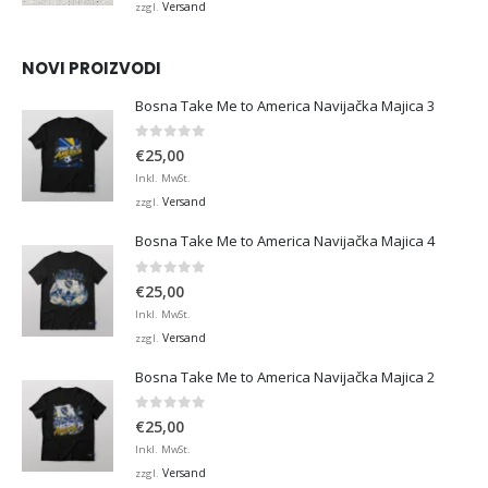
bis
Versand
zzgl.
€45,00
NOVI PROIZVODI
Bosna Take Me to America Navijačka Majica 3
0
von 5
€
25,00
Inkl. MwSt.
Versand
zzgl.
Bosna Take Me to America Navijačka Majica 4
0
von 5
€
25,00
Inkl. MwSt.
Versand
zzgl.
Bosna Take Me to America Navijačka Majica 2
0
von 5
€
25,00
Inkl. MwSt.
Versand
zzgl.