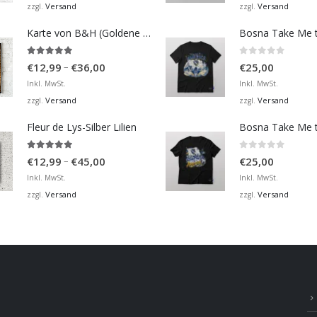
bis
Versand
Versand
zzgl.
zzgl.
€36,00
Karte von B&H (Goldene Karte)
4.98
von 5
0
von 5
Preisspanne:
–
€
12,99
€
36,00
€
25,00
€12,99
Inkl. MwSt.
Inkl. MwSt.
bis
Versand
Versand
zzgl.
zzgl.
€36,00
Fleur de Lys-Silber Lilien
4.95
von 5
0
von 5
Preisspanne:
–
€
12,99
€
45,00
€
25,00
€12,99
Inkl. MwSt.
Inkl. MwSt.
bis
Versand
Versand
zzgl.
zzgl.
€45,00