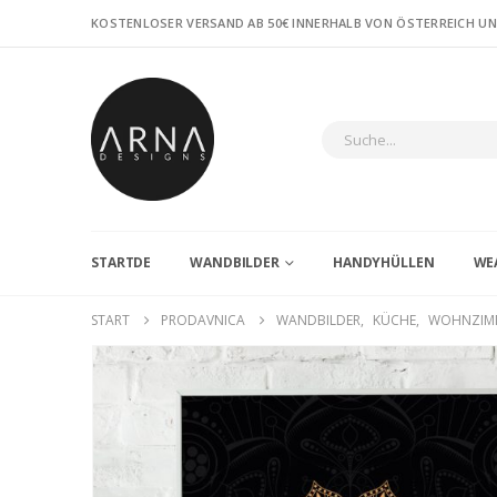
KOSTENLOSER VERSAND AB 50€ INNERHALB VON ÖSTERREICH U
STARTDE
WANDBILDER
HANDYHÜLLEN
WE
START
PRODAVNICA
WANDBILDER
,
KÜCHE
,
WOHNZIM