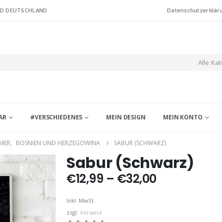
ND DEUTSCHLAND
Datenschutzerklär
Alle Ka
AR
#VERSCHIEDENES
MEIN DESIGN
MEIN KONTO
MER
,
BOSNIEN UND HERZEGOWINA
SABUR (SCHWARZ)
Sabur (Schwarz)
Preisspann
€
12,99
–
€
32,00
€12,99
bis
Inkl. MwSt.
€32,00
zzgl.
Versand