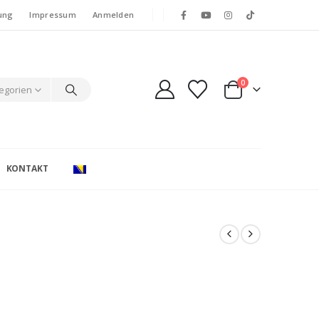
ung
Impressum
Anmelden
0
tegorien
KONTAKT
e: