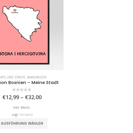
APS UND STÄDTE
,
WANDBILDER
von Bosnien – Meine Stadt
0
von 5
Preisspanne:
€
12,99
–
€
32,00
€12,99
bis
Inkl. MwSt.
€32,00
zzgl.
Versand
Dieses Produkt weist mehrere Varianten auf. Die Optionen können auf der Produktseite gewählt werden
AUSFÜHRUNG WÄHLEN