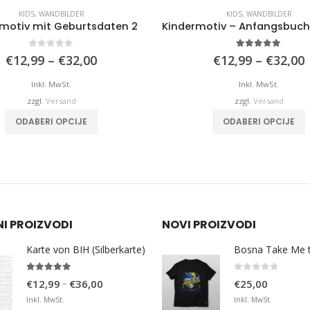
KIDS
,
WANDBILDER
BOSNIEN
sdaten 2
Kindermotiv – Anfangsbuchstabe und Name
5.00
von 5
Preisspanne:
Preisspanne:
0
€
12,99
–
€
32,00
€12,99
€12,99
bis
bis
Inkl. MwSt.
€32,00
€32,00
zzgl.
Versand
Dieses Produkt weist mehrere Varianten auf. Die Optionen können auf der Produktseite gewählt werden
Dieses Produkt weist mehrere Varianten auf. Die Optionen können auf der Produktseite gewählt werden
ODABERI OPCIJE
NI PROIZVODI
NOVI PROIZVODI
Karte von BIH (Silberkarte)
4.92
von 5
0
von 5
Preisspanne:
–
€
12,99
€
36,00
€
25,00
€12,99
Inkl. MwSt.
Inkl. MwSt.