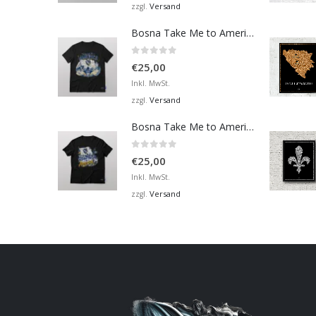
Versand
zzgl.
Bosna Take Me to America Navijačka Majica 4
0
von 5
€
25,00
Inkl. MwSt.
Versand
zzgl.
Bosna Take Me to America Navijačka Majica 2
0
von 5
€
25,00
Inkl. MwSt.
Versand
zzgl.