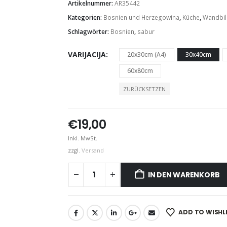
Artikelnummer:
AR35442
Kategorien:
Bosnien und Herzegowina
,
Küche
,
Wandbil
Schlagwörter:
Bosnien
,
sabur
VARIJACIJA
20x30cm (A4)
30x40cm
60x80cm
ZURÜCKSETZEN
€
19,00
Inkl. MwSt.
zzgl.
Versand
IN DEN WARENKORB
ADD TO WISHL