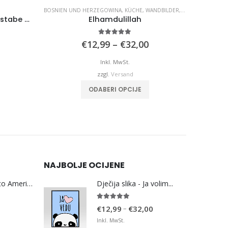
 UND HERZEGOWINA
,
KÜCHE
,
WANDBILDER
,
WOHNZIMMER
KIDS
,
WANDBILDER
Elhamdulillah
Eci peci pec..
5.00
von 5
5.00
von 5
Preisspanne:
€
12,99
–
€
32,00
€
12,99
–
€
32,
€12,99
bis
Inkl. MwSt.
Inkl. MwSt.
€32,00
zzgl.
Versand
zzgl.
Versand
Dieses Produkt weist mehrere Varianten auf. Die Optionen können auf der Produktseite gewählt werden
ODABERI OPCIJE
AUSFÜHRUNG WÄHL
NAJBOLJE OCIJENE
Bosna Take Me to America Navijačka Majica 3
Dječija slika - Ja volim...
5.00
von 5
Preisspanne:
–
€
12,99
€
32,00
€12,99
Inkl. MwSt.