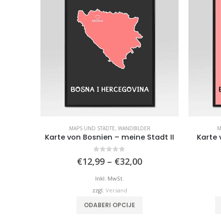
MAPS UND STÄDTE
,
WANDBILDER
M
Karte von Bosnien – meine Stadt II
Karte 
0
von 5
Preisspanne:
€
12,99
–
€
32,00
€12,99
bis
Inkl. MwSt.
€32,00
zzgl.
Versand
Dieses Produkt weist mehrere Varianten auf. Die Optionen können auf der Produktseite gewählt werden
ODABERI OPCIJE