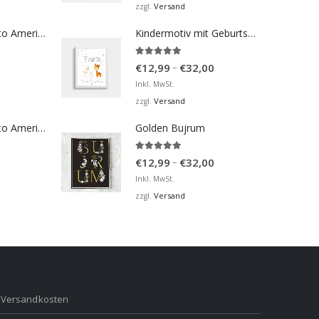
bis
Versand
zzgl.
€32,00
Bosna Take Me to America Navijačka Majica 4
Kindermotiv mit Geburtsdaten
5.00
von 5
Preisspanne:
–
€
12,99
€
32,00
€12,99
Inkl. MwSt.
bis
Versand
zzgl.
€32,00
Bosna Take Me to America Navijačka Majica 2
Golden Bujrum
5.00
von 5
Preisspanne:
–
€
12,99
€
32,00
€12,99
Inkl. MwSt.
bis
Versand
zzgl.
€32,00
Versandkosten