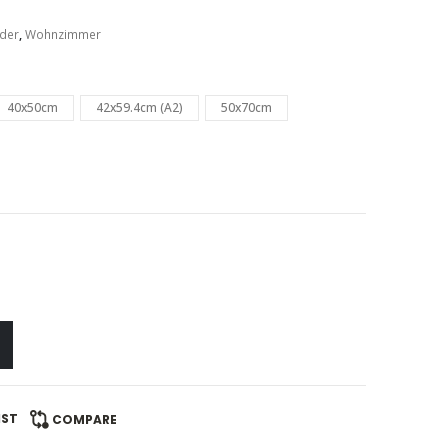
der
,
Wohnzimmer
40x50cm
42x59.4cm (A2)
50x70cm
IST
COMPARE