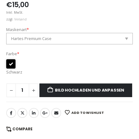
€
15,00
Inkl. MwSt.
zzgl.
Versand
Maskenart
*
Farbe
*
Schwarz
BILD HOCHLADEN UND ANPASSEN
ADD TO WISHLIST
COMPARE