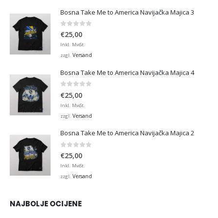
Bosna Take Me to America Navijačka Majica 3
0
von 5
€
25,00
Inkl. MwSt.
Versand
zzgl.
Bosna Take Me to America Navijačka Majica 4
0
von 5
€
25,00
Inkl. MwSt.
Versand
zzgl.
Bosna Take Me to America Navijačka Majica 2
0
von 5
€
25,00
Inkl. MwSt.
Versand
zzgl.
NAJBOLJE OCIJENE