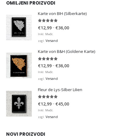
OMILJENI PROIZVODI
Karte von BIH (Silberkarte)
4.92
von 5
Preisspanne:
–
€
12,99
€
36,00
€12,99
Inkl. MwSt.
bis
Versand
zzgl.
€36,00
Karte von B&H (Goldene Karte)
4.98
von 5
Preisspanne:
–
€
12,99
€
36,00
€12,99
Inkl. MwSt.
bis
Versand
zzgl.
€36,00
Fleur de Lys-Silber Lilien
4.95
von 5
Preisspanne:
–
€
12,99
€
45,00
€12,99
Inkl. MwSt.
bis
Versand
zzgl.
€45,00
NOVI PROIZVODI