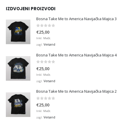
IZDVOJENI PROIZVODI
Bosna Take Me to America Navijačka Majica 3
0
von 5
€
25,00
Inkl. MwSt.
Versand
zzgl.
Bosna Take Me to America Navijačka Majica 4
0
von 5
€
25,00
Inkl. MwSt.
Versand
zzgl.
Bosna Take Me to America Navijačka Majica 2
0
von 5
€
25,00
Inkl. MwSt.
Versand
zzgl.