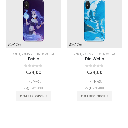
APPLE
,
HANDYHÜLLEN
,
SAMSUNG
APPLE
,
HANDYHÜLLEN
,
SAMSUNG
Fable
Die Welle
0
von 5
0
von 5
€
24,00
€
24,00
Inkl. MwSt.
Inkl. MwSt.
zzgl.
Versand
zzgl.
Versand
ODABERI OPCIJE
ODABERI OPCIJE