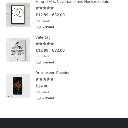
Mr und Mrs. Nachname und Hochzeitsdatum
5.00
von 5
Preisspanne:
–
€
12,99
€
32,00
€12,99
Inkl. MwSt.
bis
Versand
zzgl.
€32,00
Vatertag
5.00
von 5
Preisspanne:
–
€
12,99
€
32,00
€12,99
Inkl. MwSt.
bis
Versand
zzgl.
€32,00
Drache von Bosnien
5.00
von 5
€
24,00
Inkl. MwSt.
Versand
zzgl.