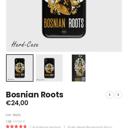
Bosnian Roots
€
24,00
Inkl. MwSt.
zzgl.
Versand
1
Kundenrezension
|
Füge deine Rezension hinzu