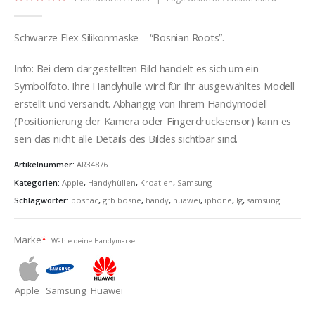
5.00
out of 5
Schwarze Flex Silikonmaske – “Bosnian Roots”.
Info: Bei dem dargestellten Bild handelt es sich um ein
Symbolfoto. Ihre Handyhülle wird für Ihr ausgewähltes Modell
erstellt und versandt. Abhängig von Ihrem Handymodell
(Positionierung der Kamera oder Fingerdrucksensor) kann es
sein das nicht alle Details des Bildes sichtbar sind.
Artikelnummer:
AR34876
Kategorien:
Apple
,
Handyhüllen
,
Kroatien
,
Samsung
Schlagwörter:
bosnac
,
grb bosne
,
handy
,
huawei
,
iphone
,
lg
,
samsung
Marke
*
Wähle deine Handymarke
Apple
Samsung
Huawei