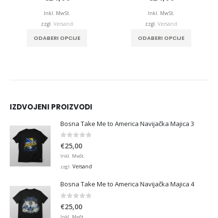
Inkl. MwSt.
Inkl. MwSt.
zzgl.
Versand
zzgl.
Versand
ODABERI OPCIJE
ODABERI OPCIJE
IZDVOJENI PROIZVODI
Bosna Take Me to America Navijačka Majica 3
0
von 5
€
25,00
Inkl. MwSt.
Versand
zzgl.
Bosna Take Me to America Navijačka Majica 4
0
von 5
€
25,00
Inkl. MwSt.