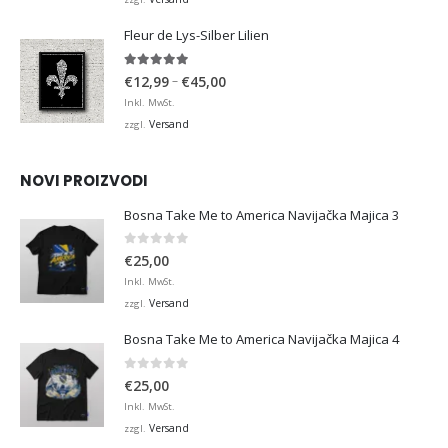
€36,00
Fleur de Lys-Silber Lilien
4.95
von 5
Preisspanne:
–
€
12,99
€
45,00
€12,99
Inkl. MwSt.
bis
Versand
zzgl.
€45,00
NOVI PROIZVODI
Bosna Take Me to America Navijačka Majica 3
0
von 5
€
25,00
Inkl. MwSt.
Versand
zzgl.
Bosna Take Me to America Navijačka Majica 4
0
von 5
€
25,00
Inkl. MwSt.
Versand
zzgl.