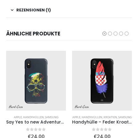
REZENSIONEN (1)
ÄHNLICHE PRODUKTE
APPLE
,
HANDYHÜLLEN
,
SAMSUNG
APPLE
,
HANDYHÜLLEN
,
KROATIEN
,
SAMSUNG
Say Yes to new Adventures
Handyhülle – Feder Kroatien
0
von 5
0
von 5
€
24,00
€
24,00