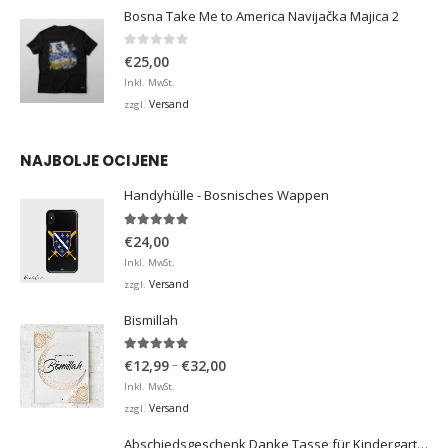
Bosna Take Me to America Navijačka Majica 2
0
von 5
€
25,00
Inkl. MwSt.
Versand
zzgl.
NAJBOLJE OCIJENE
Handyhülle - Bosnisches Wappen
5.00
von 5
€
24,00
Inkl. MwSt.
Versand
zzgl.
Bismillah
5.00
von 5
Preisspanne:
–
€
12,99
€
32,00
€12,99
Inkl. MwSt.
bis
Versand
zzgl.
€32,00
Abschiedsgeschenk Danke Tasse für Kindergarten, Hort