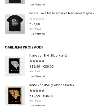
Versand
zzgl.
Bosna Take Me to America Navijačka Majica 2
0
von 5
€
25,00
Inkl. MwSt.
Versand
zzgl.
OMILJENI PROIZVODI
Karte von BIH (Silberkarte)
4.92
von 5
Preisspanne:
–
€
12,99
€
36,00
€12,99
Inkl. MwSt.
bis
Versand
zzgl.
€36,00
Karte von B&H (Goldene Karte)
4.98
von 5
Preisspanne:
–
€
12,99
€
36,00
€12,99
Inkl. MwSt.
bis
Versand
zzgl.