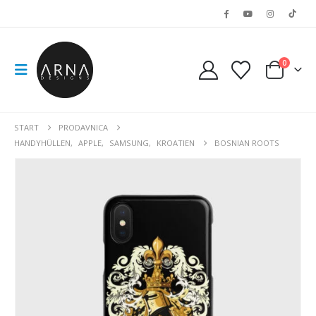
0
START
PRODAVNICA
HANDYHÜLLEN
,
APPLE
,
SAMSUNG
,
KROATIEN
BOSNIAN ROOTS