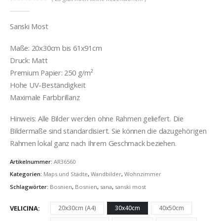
0
out of 5
Sanski Most
Maße: 20x30cm bis 61x91cm
Druck: Matt
Premium Papier: 250 g/m²
Hohe UV-Beständigkeit
Maximale Farbbrillanz
Hinweis: Alle Bilder werden ohne Rahmen geliefert. Die
Bildermaße sind standardisiert. Sie können die dazugehörigen
Rahmen lokal ganz nach Ihrem Geschmack beziehen.
Artikelnummer:
AR36560
Kategorien:
Maps und Städte
,
Wandbilder
,
Wohnzimmer
Schlagwörter:
Bosnien
,
Bosnien
,
sana
,
sanski most
VELICINA
20x30cm (A4)
30x40cm
40x50cm