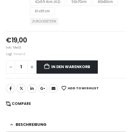
42x59.4cm (A2)
50x70cm
60x80cm
61x91cm
ZURÜCKSETZEN
€
19,00
Inkl. MwSt.
zzgl.
Versand
IN DEN WARENKORB
ADD TO WISHLIST
COMPARE
BESCHREIBUNG