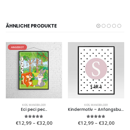
ÄHNLICHE PRODUKTE
ANGEBOT
KIDS
,
WANDBILDER
KIDS
,
WANDBILDER
Eci peci pec..
Kindermotiv – Anfangsbuchstabe und Name
isspanne:
Preisspanne:
Preiss
5.00
von 5
5.00
von 5
€
12,99
–
€
32,00
€
12,99
–
€
32,00
,99
€12,99
€12,9