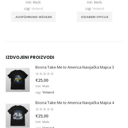
bis
bis
Inkl. MwSt.
Inkl. MwSt.
,00
€32,00
€32,0
zzgl.
Versand
zzgl.
Versand
duktseite gewählt werden
Dieses Produkt weist mehrere Varianten auf. Die Optionen können auf der Produktseite gewählt werden
Dieses Produkt weist mehrere Varianten auf. Die Optionen können auf der Produktseite gewählt werden
AUSFÜHRUNG WÄHLEN
ODABERI OPCIJE
IZDVOJENI PROIZVODI
Bosna Take Me to America Navijačka Majica 3
0
von 5
€
25,00
Inkl. MwSt.
Versand
zzgl.
Bosna Take Me to America Navijačka Majica 4
0
von 5
€
25,00
Inkl. MwSt.
Versand