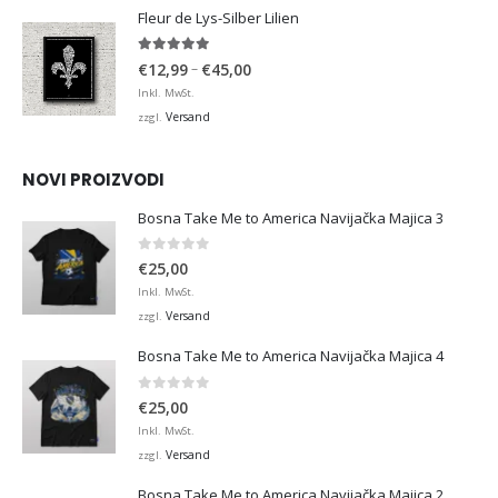
€36,00
Fleur de Lys-Silber Lilien
4.95
von 5
Preisspanne:
–
€
12,99
€
45,00
€12,99
Inkl. MwSt.
bis
Versand
zzgl.
€45,00
NOVI PROIZVODI
Bosna Take Me to America Navijačka Majica 3
0
von 5
€
25,00
Inkl. MwSt.
Versand
zzgl.
Bosna Take Me to America Navijačka Majica 4
0
von 5
€
25,00
Inkl. MwSt.
Versand
zzgl.
Bosna Take Me to America Navijačka Majica 2