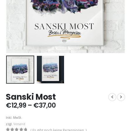
Sanski Most
Preisspanne:
€
12,99
–
€
37,00
€12,99
bis
Inkl. MwSt.
€37,00
zzgl.
Versand
( Es gibt noch keine Rezensionen. )