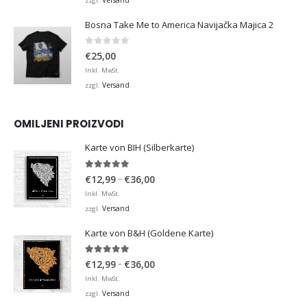
zzgl.
Bosna Take Me to America Navijačka Majica 2
0
von 5
€
25,00
Inkl. MwSt.
Versand
zzgl.
OMILJENI PROIZVODI
Karte von BIH (Silberkarte)
4.92
von 5
Preisspanne:
–
€
12,99
€
36,00
€12,99
Inkl. MwSt.
bis
Versand
zzgl.
€36,00
Karte von B&H (Goldene Karte)
4.98
von 5
Preisspanne:
–
€
12,99
€
36,00
€12,99
Inkl. MwSt.
bis
Versand
zzgl.