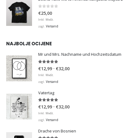
0
von 5
€
25,00
Inkl. MwSt.
Versand
zzgl.
NAJBOLJE OCIJENE
Mr und Mrs. Nachname und Hochzeitsdatum
5.00
von 5
Preisspanne:
–
€
12,99
€
32,00
€12,99
Inkl. MwSt.
bis
Versand
zzgl.
€32,00
Vatertag
5.00
von 5
Preisspanne:
–
€
12,99
€
32,00
€12,99
Inkl. MwSt.
bis
Versand
zzgl.
€32,00
Drache von Bosnien