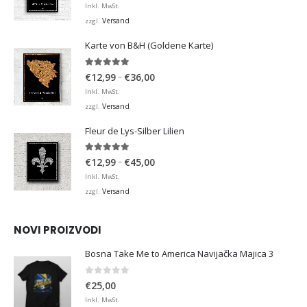
€12,99
Inkl. MwSt.
bis
Versand
zzgl.
€36,00
Karte von B&H (Goldene Karte)
4.98
von 5
Preisspanne:
–
€
12,99
€
36,00
€12,99
Inkl. MwSt.
bis
Versand
zzgl.
€36,00
Fleur de Lys-Silber Lilien
4.95
von 5
Preisspanne:
–
€
12,99
€
45,00
€12,99
Inkl. MwSt.
bis
Versand
zzgl.
€45,00
NOVI PROIZVODI
Bosna Take Me to America Navijačka Majica 3
0
von 5
€
25,00
Inkl. MwSt.