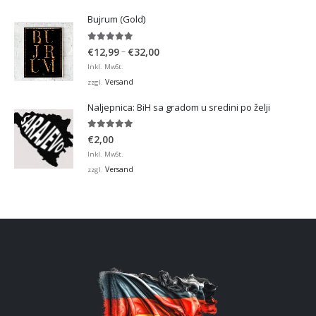
Bujrum (Gold)
5.00
von 5
Preisspanne:
–
€
12,99
€
32,00
€12,99
Inkl. MwSt.
bis
Versand
zzgl.
€32,00
Naljepnica: BiH sa gradom u sredini po želji
5.00
von 5
€
2,00
Inkl. MwSt.
Versand
zzgl.