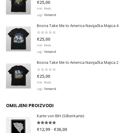
0
von 5
€
25,00
Inkl. MwSt.
Versand
zzgl.
Bosna Take Me to America Navijačka Majica 4
0
von 5
€
25,00
Inkl. MwSt.
Versand
zzgl.
Bosna Take Me to America Navijačka Majica 2
0
von 5
€
25,00
Inkl. MwSt.
Versand
zzgl.
OMILJENI PROIZVODI
Karte von BIH (Silberkarte)
4.92
von 5
Preisspanne:
–
€
12,99
€
36,00