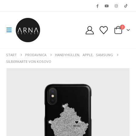
0
START
PRODAVNICA
HANDYHÜLLEN
,
APPLE
,
SAMSUNG
SILBERKARTE VON KOSOVO