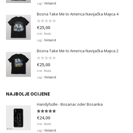
Versand
zzgl.
Bosna Take Me to America Navijačka Majica 4
0
von 5
€
25,00
Inkl. MwSt.
Versand
zzgl.
Bosna Take Me to America Navijačka Majica 2
0
von 5
€
25,00
Inkl. MwSt.
Versand
zzgl.
NAJBOLJE OCIJENE
Handyhülle - Bosanac oder Bosanka
5.00
von 5
€
24,00
Inkl. MwSt.
Versand
zzgl.