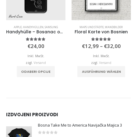
APPLE
,
HANDYHÜLLEN
,
SAMSUNG
MAPS UND STÄDTE
,
WANDBILDER
Handyhülle – Bosanac oder Bosanka
Floral Karte von Bosnien
Preiss
5.00
von 5
5.00
von 5
€
24,00
€
12,99
–
€
32,00
€12,9
bis
Inkl. MwSt.
Inkl. MwSt.
€32,0
zzgl.
Versand
zzgl.
Versand
Dieses Produkt weist mehrere Varianten auf. Die Optionen können auf der Produktseite
ODABERI OPCIJE
AUSFÜHRUNG WÄHLEN
IZDVOJENI PROIZVODI
Bosna Take Me to America Navijačka Majica 3