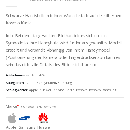
0
out of 5
Schwarze Handyhülle mit Ihrer Wunschstadt auf der silbernen
Kosovo Karte.
Info: Bei dem dargestellten Bild handelt es sich um ein
Symbolfoto. Ihre Handyhülle wird für Ihr ausgewähltes Modell
erstellt und versandt. Abhängig von Ihrem Handymodell
(Positionierung der Kamera oder Fingerdrucksensor) kann es
sein das nicht alle Details des Bildes sichtbar sind.
Artikelnummer:
AR38474
Kategorien:
Apple
,
Handyhüllen
,
Samsung
Schlagwörter:
apple
,
huawei
,
iphone
,
Karte
,
kosova
,
kosovo
,
samsung
Marke
*
Wähle deine Handymarke
Apple
Samsung
Huawei