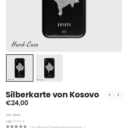
Silberkarte von Kosovo
€
24,00
Inkl. MwSt.
zzgl.
Versand
( Es gibt noch keine Rezensionen. )